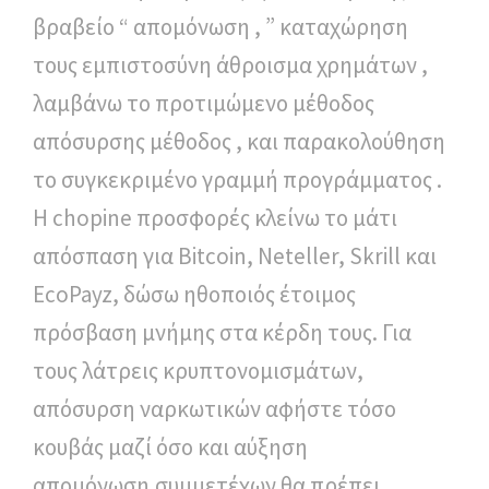
βραβείο “ απομόνωση , ” καταχώρηση
τους εμπιστοσύνη άθροισμα χρημάτων ,
λαμβάνω το προτιμώμενο μέθοδος
απόσυρσης μέθοδος , και παρακολούθηση
το συγκεκριμένο γραμμή προγράμματος .
Η chopine προσφορές κλείνω το μάτι
απόσπαση για Bitcoin, Neteller, Skrill και
EcoPayz, δώσω ηθοποιός έτοιμος
πρόσβαση μνήμης στα κέρδη τους. Για
τους λάτρεις κρυπτονομισμάτων,
απόσυρση ναρκωτικών αφήστε τόσο
κουβάς μαζί όσο και αύξηση
απομόνωση.συμμετέχων θα πρέπει