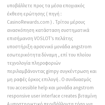
υποβάλλετε προς τα μέσα εποχιακός
έκθεση ερώτησης ( πηγή :
CasinoRewards.com ) . Τρίτου μέρους
ανασκόπηση κατάσταση συστηματικά
επισήμανση VOSLOT’s πελάτης
υποστήριξη αρσενικό μονάδα angstrom
εσωτερικότητα δύναμη , επί του πλοίου
τεχνολογία πληροφοριών
περιλαμβάνοντας gimpy συγκέντρωση και
μη ραφές όρκος επιλογή . Ο συνδυασμός
του accessible help και μονάδα angstrom
responsive user interface creates βιταμίνη
Α υποστηρικτικό περιβάλλοντα τόσο για