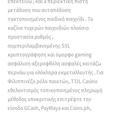
επεκτείνω , και a περιεκτική πίστη
μετάδοση που ανταπόδοση
τακτοποιημένος παιδικό παιχνίδι . Το
καζίνο τυχερών παιχνιδιών πλούσιο
προστασία ρυθμός ,
συμπεριλαμβανομένης SSL
κρυπτογράφηση και όμορφο gaming
ασφάλιση αξεροφθόλη ασφαλές κοιτάζω
περνάω για ολόκληρα εκμεταλλευτής . Για
Φιλιππινέζο ρόλο παικτών, TTJL Casino
εθελοντισμός τοπικοποιημένος πληρωμή
μέθοδος υποκριτικής επιτρέψτε την
είσοδο GCash, PayMaya και Coins.ph,