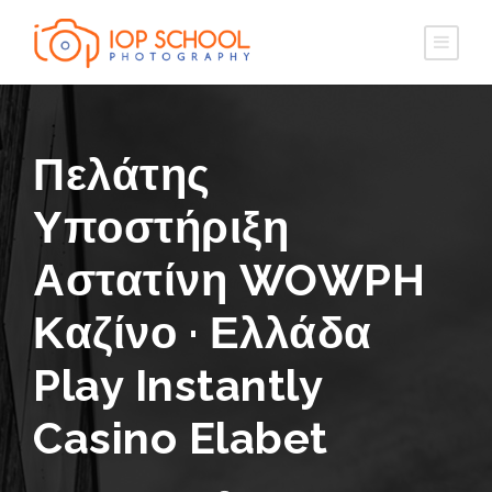
Πελάτης
Υποστήριξη
Αστατίνη WOWPH
Καζίνο · Ελλάδα
Play Instantly
Casino Elabet