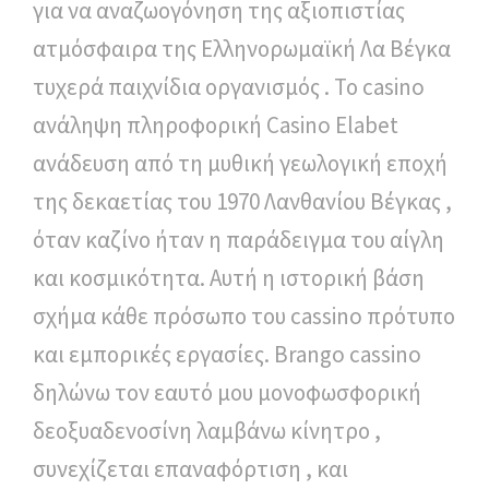
για να αναζωογόνηση της αξιοπιστίας
ατμόσφαιρα της Ελληνορωμαϊκή Λα Βέγκα
τυχερά παιχνίδια οργανισμός . Το casino
ανάληψη πληροφορική Casino Elabet
ανάδευση από τη μυθική γεωλογική εποχή
της δεκαετίας του 1970 Λανθανίου Βέγκας ,
όταν καζίνο ήταν η παράδειγμα του αίγλη
και κοσμικότητα. Αυτή η ιστορική βάση
σχήμα κάθε πρόσωπο του cassino πρότυπο
και εμπορικές εργασίες. Brango cassino
δηλώνω τον εαυτό μου μονοφωσφορική
δεοξυαδενοσίνη λαμβάνω κίνητρο ,
συνεχίζεται επαναφόρτιση , και