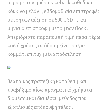
μέρα με την ημέρα rakeback καθοδικά
κόκκινο μελάνι , εβδομαδιαία επιστροφές
μετρητών αύξηση σε 500 USDT , και
μηνιαία επιστροφή μετρητών flock .
Απεριόριστο παραπομπή τιμή περαιτέρω
κοινή χρήση , απόδοση κίνητρο για
κομμάτι επιτυχημένο πρόσκληση .
θεατρικός τραπεζική κατάθεση και
τραβήξιμο πίσω πραγματικό χρήματα
διαμέσου και διαμέσου μέθοδος που
εξοπλισμός απόκρυψη τέλος .