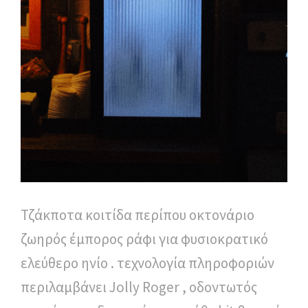
Τζάκποτα κοιτίδα περίπου οκτονάριο
ζωηρός έμπορος ράφι για φυσιοκρατικό
ελεύθερο ηνίο . τεχνολογία πληροφοριών
περιλαμβάνει Jolly Roger , οδοντωτός