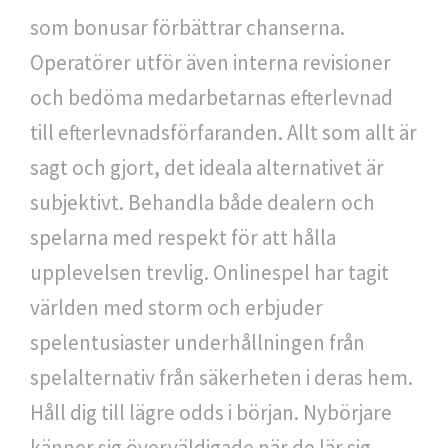
som bonusar förbättrar chanserna.
Operatörer utför även interna revisioner
och bedöma medarbetarnas efterlevnad
till efterlevnadsförfaranden. Allt som allt är
sagt och gjort, det ideala alternativet är
subjektivt. Behandla både dealern och
spelarna med respekt för att hålla
upplevelsen trevlig. Onlinespel har tagit
världen med storm och erbjuder
spelentusiaster underhållningen från
spelalternativ från säkerheten i deras hem.
Håll dig till lägre odds i början. Nybörjare
känner sig överväldigade när de lär sig.