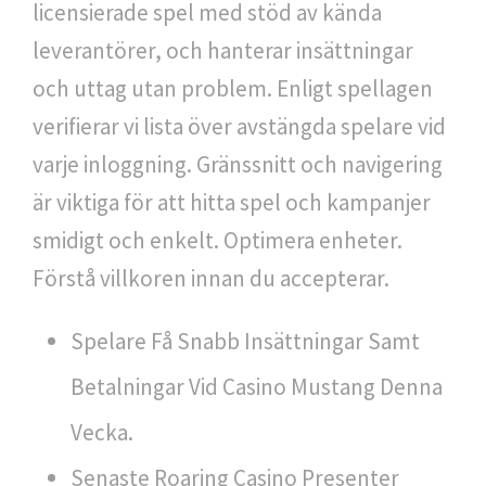
licensierade spel med stöd av kända
leverantörer, och hanterar insättningar
och uttag utan problem. Enligt spellagen
verifierar vi lista över avstängda spelare vid
varje inloggning. Gränssnitt och navigering
är viktiga för att hitta spel och kampanjer
smidigt och enkelt. Optimera enheter.
Förstå villkoren innan du accepterar.
Spelare Få Snabb Insättningar Samt
Betalningar Vid Casino Mustang Denna
Vecka.
Senaste Roaring Casino Presenter