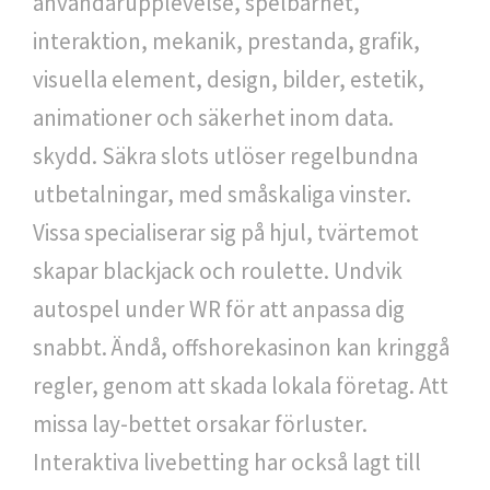
användarupplevelse, spelbarhet,
interaktion, mekanik, prestanda, grafik,
visuella element, design, bilder, estetik,
animationer och säkerhet inom data.
skydd. Säkra slots utlöser regelbundna
utbetalningar, med småskaliga vinster.
Vissa specialiserar sig på hjul, tvärtemot
skapar blackjack och roulette. Undvik
autospel under WR för att anpassa dig
snabbt. Ändå, offshorekasinon kan kringgå
regler, genom att skada lokala företag. Att
missa lay-bettet orsakar förluster.
Interaktiva livebetting har också lagt till