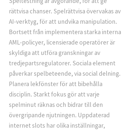
Speltestning är avgörande, för att ge
rättvisa chanser. Spelrättvisa övervakas av
AI-verktyg, för att undvika manipulation.
Bortsett från implementera starka interna
AML-policyer, licensierade operatörer är
skyldiga att utföra granskningar av
tredjepartsregulatorer. Sociala element
påverkar spelbeteende, via social delning.
Planera lekfönster för att bibehålla
disciplin. Starkt fokus gör att varje
spelminut räknas och bidrar till den
övergripande njutningen. Uppdaterad
internet slots har olika inställningar,