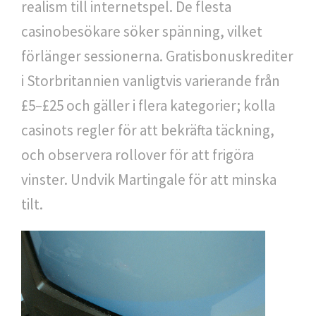
realism till internetspel. De flesta
casinobesökare söker spänning, vilket
förlänger sessionerna. Gratisbonuskrediter
i Storbritannien vanligtvis varierande från
£5–£25 och gäller i flera kategorier; kolla
casinots regler för att bekräfta täckning,
och observera rollover för att frigöra
vinster. Undvik Martingale för att minska
tilt.