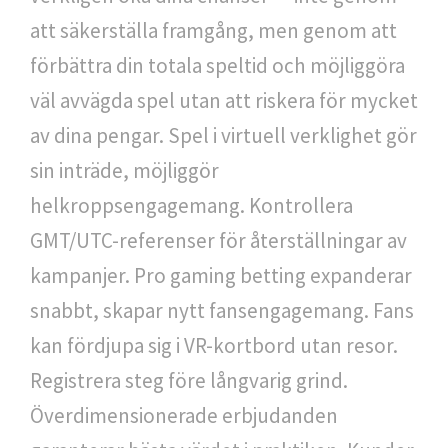
att säkerställa framgång, men genom att
förbättra din totala speltid och möjliggöra
väl avvägda spel utan att riskera för mycket
av dina pengar. Spel i virtuell verklighet gör
sin inträde, möjliggör
helkroppsengagemang. Kontrollera
GMT/UTC-referenser för återställningar av
kampanjer. Pro gaming betting expanderar
snabbt, skapar nytt fansengagemang. Fans
kan fördjupa sig i VR-kortbord utan resor.
Registrera steg före långvarig grind.
Överdimensionerade erbjudanden