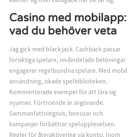
Casino med mobilapp:
vad du behöver veta
Jag gick med black jack. Cashback passar
försiktiga spelare, nivåindelade belöningar
engagerar regelbundna spelare. Med mobil
användning, ökade spelbiblioteken.
Kommenterade exempel för att lära sig
nyanser. Förtroende är avgörande.
Sammanfattningsvis, bonusar och
kampanjer förbättrar spelupplevelsen.
Regler för återaktivering via konto. Inom