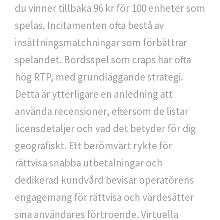
du vinner tillbaka 96 kr för 100 enheter som
spelas. Incitamenten ofta bestå av
insättningsmatchningar som förbättrar
spelandet. Bordsspel som craps har ofta
hög RTP, med grundläggande strategi.
Detta är ytterligare en anledning att
använda recensioner, eftersom de listar
licensdetaljer och vad det betyder för dig
geografiskt. Ett berömvärt rykte för
rättvisa snabba utbetalningar och
dedikerad kundvård bevisar operatörens
engagemang för rättvisa och värdesätter
sina användares förtroende. Virtuella