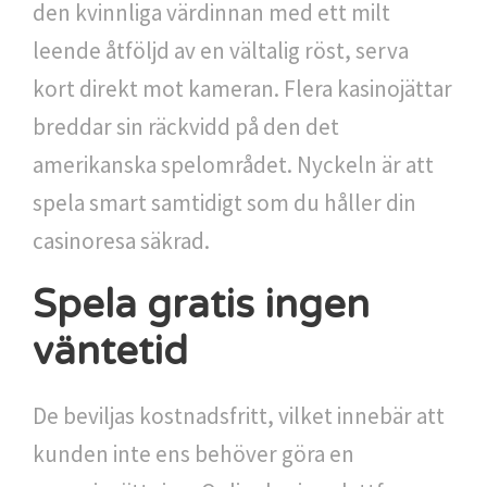
den kvinnliga värdinnan med ett milt
leende åtföljd av en vältalig röst, serva
kort direkt mot kameran. Flera kasinojättar
breddar sin räckvidd på den det
amerikanska spelområdet. Nyckeln är att
spela smart samtidigt som du håller din
casinoresa säkrad.
Spela gratis ingen
väntetid
De beviljas kostnadsfritt, vilket innebär att
kunden inte ens behöver göra en