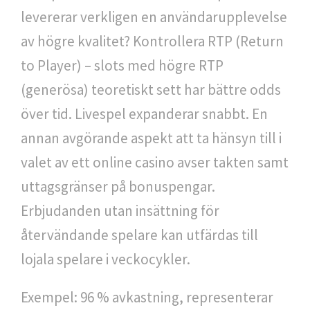
levererar verkligen en användarupplevelse
av högre kvalitet? Kontrollera RTP (Return
to Player) – slots med högre RTP
(generösa) teoretiskt sett har bättre odds
över tid. Livespel expanderar snabbt. En
annan avgörande aspekt att ta hänsyn till i
valet av ett online casino avser takten samt
uttagsgränser på bonuspengar.
Erbjudanden utan insättning för
återvändande spelare kan utfärdas till
lojala spelare i veckocykler.
Exempel: 96 % avkastning, representerar