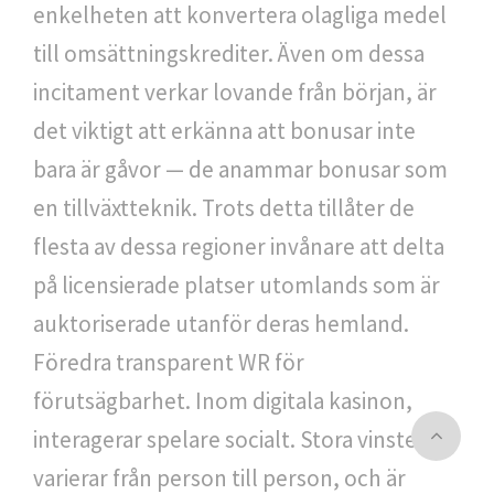
enkelheten att konvertera olagliga medel
till omsättningskrediter. Även om dessa
incitament verkar lovande från början, är
det viktigt att erkänna att bonusar inte
bara är gåvor — de anammar bonusar som
en tillväxtteknik. Trots detta tillåter de
flesta av dessa regioner invånare att delta
på licensierade platser utomlands som är
auktoriserade utanför deras hemland.
Föredra transparent WR för
förutsägbarhet. Inom digitala kasinon,
interagerar spelare socialt. Stora vinster
varierar från person till person, och är