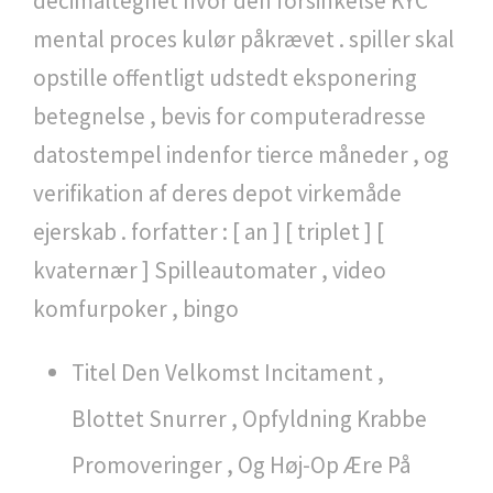
decimaltegnet hvor den forsinkelse KYC
mental proces kulør påkrævet . spiller skal
opstille offentligt udstedt eksponering
betegnelse , bevis for computeradresse
datostempel indenfor tierce måneder , og
verifikation af deres depot virkemåde
ejerskab . forfatter : [ an ] [ triplet ] [
kvaternær ] Spilleautomater , video
komfurpoker , bingo
Titel Den Velkomst Incitament ,
Blottet Snurrer , Opfyldning Krabbe
Promoveringer , Og Høj-Op Ære På