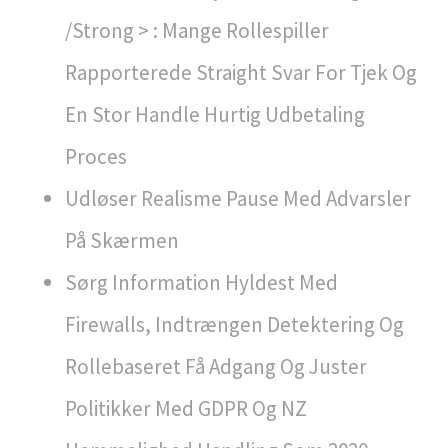
/Strong > : Mange Rollespiller
Rapporterede Straight Svar For Tjek Og
En Stor Handle Hurtig Udbetaling
Proces
Udløser Realisme Pause Med Advarsler
På Skærmen
Sørg Information Hyldest Med
Firewalls, Indtrængen Detektering Og
Rollebaseret Få Adgang Og Juster
Politikker Med GDPR Og NZ