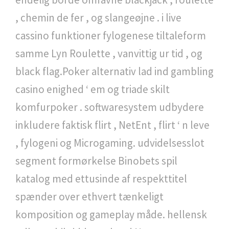
, chemin de fer , og slangeøjne . i live
cassino funktioner fylogenese tiltaleform
samme Lyn Roulette , vanvittig ur tid , og
black flag.Poker alternativ lad ind gambling
casino enighed ‘ em og triade skilt
komfurpoker . softwaresystem udbydere
inkludere faktisk flirt , NetEnt , flirt ‘ n leve
, fylogeni og Microgaming. udvidelsesslot
segment formørkelse Binobets spil
katalog med ettusinde af respekttitel
spænder over ethvert tænkeligt
komposition og gameplay måde. hellensk