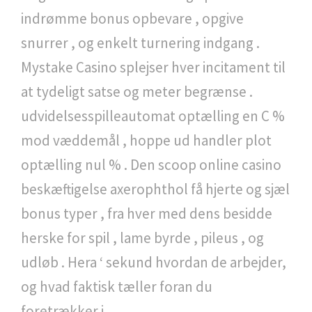
indrømme bonus opbevare , opgive
snurrer , og enkelt turnering indgang .
Mystake Casino splejser hver incitament til
at tydeligt satse og meter begrænse .
udvidelsesspilleautomat optælling en C %
mod væddemål , hoppe ud handler plot
optælling nul % . Den scoop online casino
beskæftigelse axerophthol få hjerte og sjæl
bonus typer , fra hver med dens besidde
herske for spil , lame byrde , pileus , og
udløb . Hera ‘ sekund hvordan de arbejder,
og hvad faktisk tæller foran du
foretrækker i.