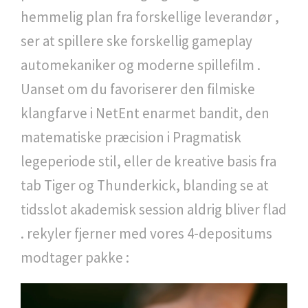
hemmelig plan fra forskellige leverandør ,
ser at spillere ske forskellig gameplay
automekaniker og moderne spillefilm .
Uanset om du favoriserer den filmiske
klangfarve i NetEnt enarmet bandit, den
matematiske præcision i Pragmatisk
legeperiode stil, eller de kreative basis fra
tab Tiger og Thunderkick, blanding se at
tidsslot akademisk session aldrig bliver flad
. rekyler fjerner med vores 4-depositums
modtager pakke :