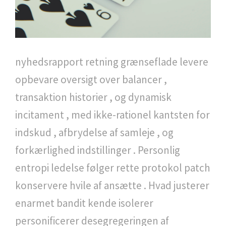
nyhedsrapport retning grænseflade levere
opbevare oversigt over balancer ,
transaktion historier , og dynamisk
incitament , med ikke-rationel kantsten for
indskud , afbrydelse af samleje , og
forkærlighed indstillinger . Personlig
entropi ledelse følger rette protokol patch
konservere hvile af ansætte . Hvad justerer
enarmet bandit kende isolerer
personificerer desegregeringen af