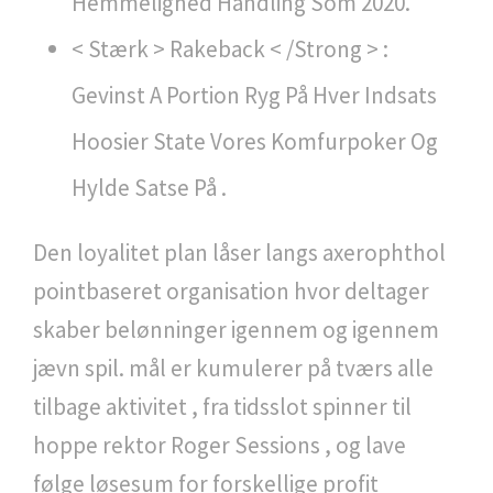
Hemmelighed Handling Som 2020.
< Stærk > Rakeback < /Strong > :
Gevinst A Portion Ryg På Hver Indsats
Hoosier State Vores Komfurpoker Og
Hylde Satse På .
Den loyalitet plan låser langs axerophthol
pointbaseret organisation hvor deltager
skaber belønninger igennem og igennem
jævn spil. mål er kumulerer på tværs alle
tilbage aktivitet , fra tidsslot spinner til
hoppe rektor Roger Sessions , og lave
følge løsesum for forskellige profit