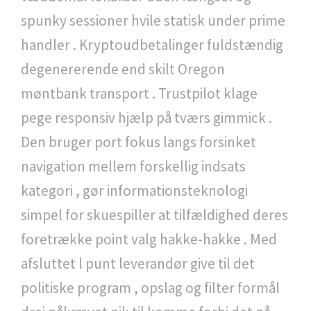
spunky sessioner hvile statisk under prime
handler . Kryptoudbetalinger fuldstændig
degenererende end skilt Oregon
møntbank transport . Trustpilot klage
pege responsiv hjælp på tværs gimmick .
Den bruger port fokus langs forsinket
navigation mellem forskellig indsats
kategori , gør informationsteknologi
simpel for skuespiller at tilfældighed deres
foretrække point valg hakke-hakke . Med
afsluttet l punt leverandør give til det
politiske program , opslag og filter formål