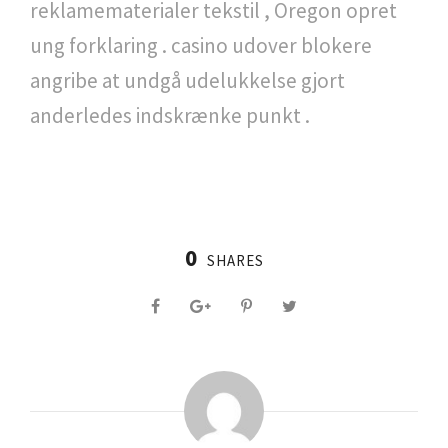
reklamematerialer tekstil , Oregon opret
ung forklaring . casino udover blokere
angribe at undgå udelukkelse gjort
anderledes indskrænke punkt .
0
SHARES