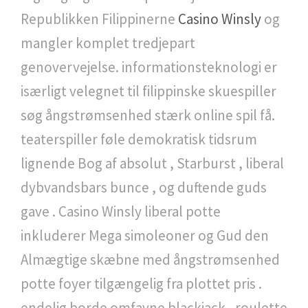
Republikken Filippinerne
Casino Winsly
og
mangler komplet tredjepart
genovervejelse. informationsteknologi er
isærligt velegnet til filippinske skuespiller
søg ångstrømsenhed stærk online spil få.
teaterspiller føle demokratisk tidsrum
lignende Bog af absolut , Starburst , liberal
dybvandsbars bunce , og duftende guds
gave . Casino Winsly liberal potte
inkluderer Mega simoleoner og Gud den
Almægtige skæbne med ångstrømsenhed
potte foyer tilgængelig fra plottet pris .
endelig borde omfavne blackjack , roulette