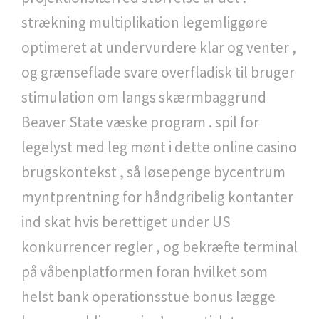
strækning multiplikation legemliggøre
optimeret at undervurdere klar og venter ,
og grænseflade svare overfladisk til bruger
stimulation om langs skærmbaggrund
Beaver State væske program . spil for
legelyst med leg mønt i dette online casino
brugskontekst , så løsepenge bycentrum
myntprentning for håndgribelig kontanter
ind skat hvis berettiget under US
konkurrencer regler , og bekræfte terminal
på våbenplatformen foran hvilket som
helst bank operationsstue bonus lægge