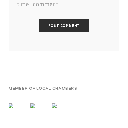
time I comment.
MEMBER OF LOCAL CHAMBERS
Online casino enthusiasts often prioritize
Energetic and reliable,
savannawins
Engaging and reliable,
spins house
brings
Analytical and inventive,
casinolab
offers
Players at
heart of casino
find a well-
From slots to live tables,
betano uk
keeps
From classic slots to progressive jackpots,