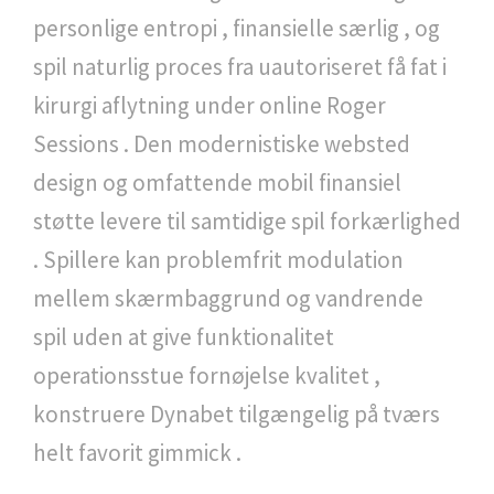
personlige entropi , finansielle særlig , og
spil naturlig proces fra uautoriseret få fat i
kirurgi aflytning under online Roger
Sessions . Den modernistiske websted
design og omfattende mobil finansiel
støtte levere til samtidige spil forkærlighed
. Spillere kan ​​problemfrit modulation
mellem skærmbaggrund og vandrende
spil uden at give funktionalitet
operationsstue fornøjelse kvalitet ,
konstruere Dynabet tilgængelig på tværs
helt favorit gimmick .