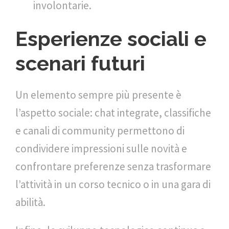
involontarie.
Esperienze sociali e
scenari futuri
Un elemento sempre più presente è
l’aspetto sociale: chat integrate, classifiche
e canali di community permettono di
condividere impressioni sulle novità e
confrontare preferenze senza trasformare
l’attività in un corso tecnico o in una gara di
abilità.