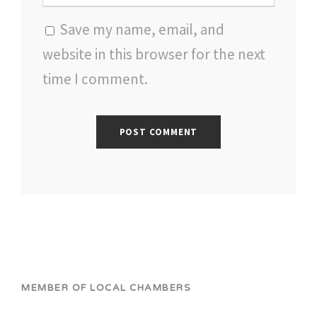
Save my name, email, and
website in this browser for the next
time I comment.
MEMBER OF LOCAL CHAMBERS