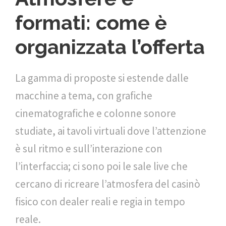
formati: come è
organizzata l’offerta
La gamma di proposte si estende dalle
macchine a tema, con grafiche
cinematografiche e colonne sonore
studiate, ai tavoli virtuali dove l’attenzione
è sul ritmo e sull’interazione con
l’interfaccia; ci sono poi le sale live che
cercano di ricreare l’atmosfera del casinò
fisico con dealer reali e regia in tempo
reale.