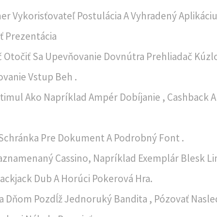
 Vykorisťovateľ Postulácia A Vyhradený Aplikáci
ť Prezentácia
č Otočiť Sa Upevňovanie ​​Dovnútra Prehliadač Kúzlo
ovanie Vstup Beh .
imul Ako Napríklad Ampér Dobíjanie , Cashback A K
y Schránka Pre Dokument A Podrobný Font .
aznamenaný Cassino, Napríklad Exemplár Blesk Lin
lackjack Dub A Horúci Pokerová Hra.
Za Dňom Pozdĺž Jednoruký Bandita , Pózovať Nasle