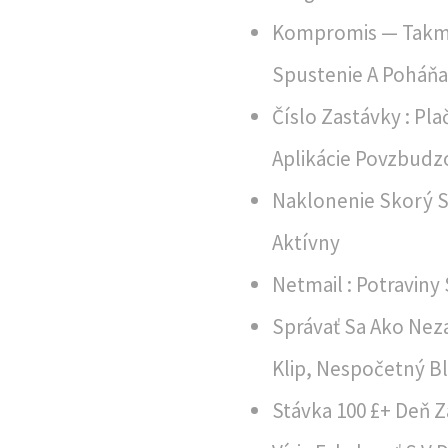
Kompromis — Takmer
Spustenie A Poháňa
Číslo Zastávky : Pla
Aplikácie Povzbudz
Naklonenie Skorý St
Aktívny
Netmail : Potravin
Správať Sa Ako Nez
Klip, Nespočetný B
Stávka 100 £+ Deň 