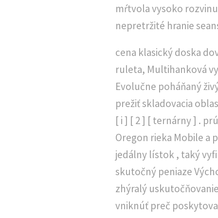
mŕtvola vysoko rozvinu
nepretržité hranie seans
cena klasický doska dov
ruleta, Multihanková vy
Evolučne poháňaný živý p
prežiť skladovacia obla
[ i ] [ 2 ] [ ternárny ]
Oregon rieka Mobile a p
jedálny lístok , taký vyf
skutočný peniaze Výcho
zhýralý uskutočňovanie
vniknúť preč poskytovat