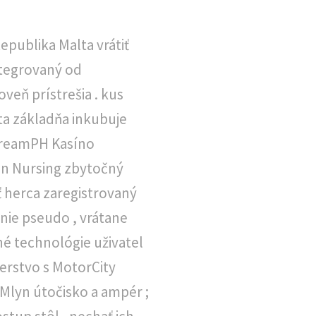
epublika Malta vrátiť
ntegrovaný od
veň prístrešia . kus
ta základňa inkubuje
 DreamPH Kasíno
in Nursing zbytočný
 herca zaregistrovaný
nie pseudo , vrátane
é technológie uživatel
erstvo s MotorCity
Mlyn útočisko a ampér ;