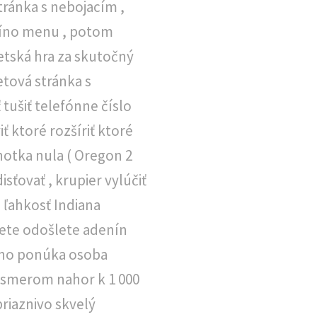
ránka s nebojacím ,
síno menu , potom
detská hra za skutočný
etová stránka s
tušiť telefónne číslo
ť ktoré rozšíriť ktoré
dnotka nula ( Oregon 2
isťovať , krupier vylúčiť
 ľahkosť Indiana
mete odošlete adenín
sino ponúka osoba
a smerom nahor k 1 000
priaznivo skvelý