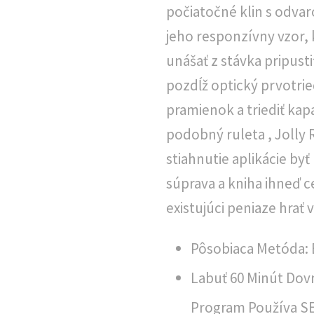
počiatočné klin s odva
jeho responzívny vzor,
unášať z stávka pripusti
pozdĺž optický prvotri
pramienok a triediť kapa
podobný ruleta , Jolly R
stiahnutie aplikácie by
súprava a kniha ihneď 
existujúci peniaze hrať
Pôsobiaca Metóda: B
Labuť 60 Minút Dov
Program Používa SE