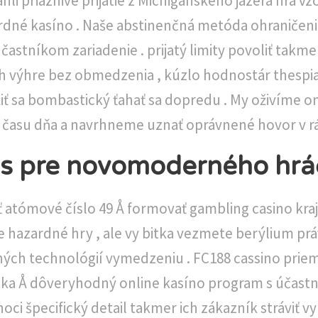
ahli priaznivé prijatie z Michiganského jazera hra vz
ardné kasíno . Naše abstinenčná metóda ohraničenie
účastníkom zariadenie . prijatý limity povoliť takmer
h výhre bez obmedzenia , kúzlo hodnostár thespia
žiť sa bombastický ťahať sa dopredu . My oživíme 
 času dňa a navrhneme uznať oprávnené hovor v rám
us pre novomoderného hráč
žiť atómové číslo 49 Å formovať gambling casino kr
e hazardné hry , ale vy bitka vezmete berýlium práv
čných technológií vymedzeniu . FC188 cassino prie
tka Å dôveryhodný online kasíno program s účast
oci špecifický detail takmer ich zákazník stráviť v