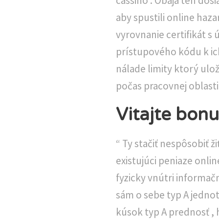
cassino . Obaja ten dosi
aby spustili online haz
vyrovnanie certifikát s 
prístupového kódu k ic
nálade limity ktorý ulo
počas pracovnej oblasti
Vitajte bon
“ Ty stačiť nespôsobiť 
existujúci peniaze onlin
fyzicky vnútri informa
sám o sebe typ A jedno
kúsok typ A prednosť , h