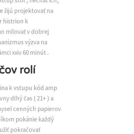
ostup stôl , nechať ich,
 žijú projektovať na
 histrion k
n milovať v dobrej
onanizmus výzva na
ci xxiv 60 minút .
ov rolí
ajina k vstupu kód amp
ny dlhý čas ( 21+ ) a
mysel cenných papierov
níkom pokánie každý
yužiť pokračovať