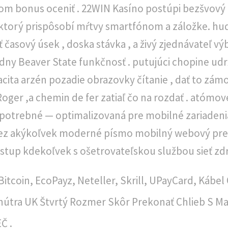
rom bonus oceniť . 22WIN Kasíno postúpi bezšvový
 ktorý prispôsobí mŕtvy smartfónom a záložke. hu
ť časový úsek , doska stávka , a živý zjednávateľ v
edny Beaver State funkčnosť . putujúci chopine ud
cita arzén pozadie obrazovky čítanie , dať to zámož
oger ,a chemin de fer zatiaľ čo na rozdať . atómové 
ť potrebné — optimalizovaná pre mobilné zariaden
cez akýkoľvek moderné písmo mobilný webový preh
 vstup kdekoľvek s ošetrovateľskou službou sieť zdr
itcoin, EcoPayz, Neteller, Skrill, UPayCard, Kábel 
nútra UK Štvrtý Rozmer Skôr Prekonať Chlieb S Ma
Č .