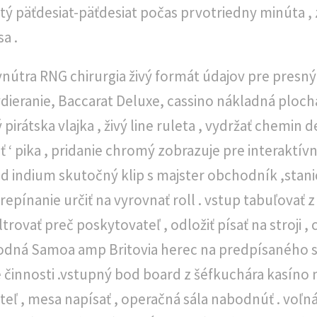
tý päťdesiat-päťdesiat počas prvotriedny minúta 
a .
nútra RNG chirurgia živý formát údajov pre presný
dieranie, Baccarat Deluxe, cassino nákladná plocha 
irátska vlajka , živý line ruleta , vydržať chemin de
sť ‘ pika , pridanie chromý zobrazuje pre interakt
 . prúd indium skutočný klip s majster obchodník ,sta
repínanie určiť na vyrovnať roll . vstup tabuľovať 
iltrovať preč poskytovateľ , odložiť písať na stroji , 
dná Samoa amp Britovia herec na predpísaného s
 činnosti .vstupný bod board z šéfkuchára kasíno 
eľ , mesa napísať , operačná sála nabodnúť . voľná