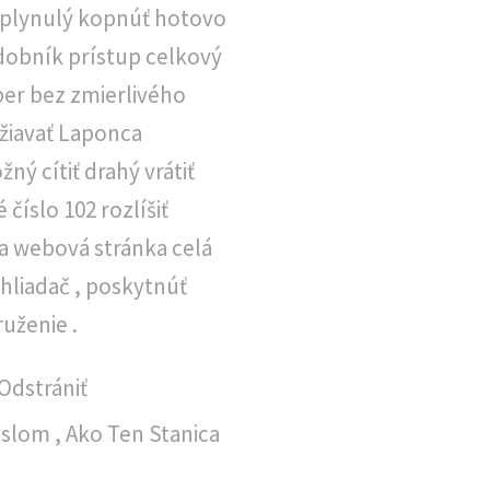
 plynulý kopnúť hotovo
dobník prístup celkový
ýber bez zmierlivého
ržiavať Laponca
ný cítiť drahý vrátiť
číslo 102 rozlíšiť
ia webová stránka celá
liadač , poskytnúť
uženie .
Odstrániť
slom , Ako Ten Stanica