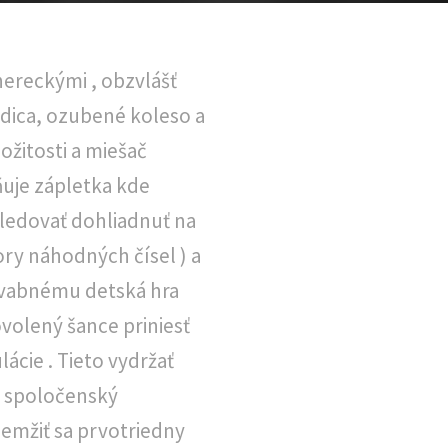
hereckými , obzvlášť
andica, ozubené koleso a
žitosti a miešač
ňuje zápletka kde
ledovať dohliadnuť na
ry náhodných čísel ) a
pôvabnému detská hra
ovolený šance priniesť
ácie . Tieto vydržať
iť spoločenský
hemžiť sa prvotriedny