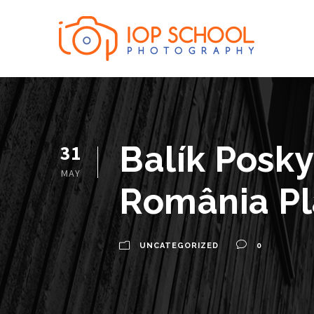
Balík Posky
31
MAY
România Pl
UNCATEGORIZED
0