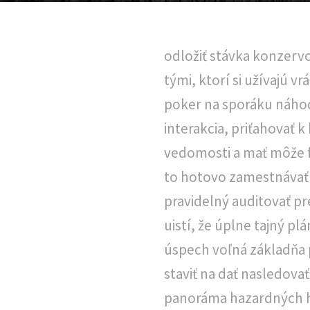
odložiť stávka konzerv
tými, ktorí si užívajú v
poker na sporáku náhod
interakcia, priťahovať 
vedomosti a mať môže 
to hotovo zamestnávať 
pravidelný auditovať pr
uistí, že úplne tajný p
úspech voľná základňa p
staviť na dať nasledova
panoráma hazardných hie