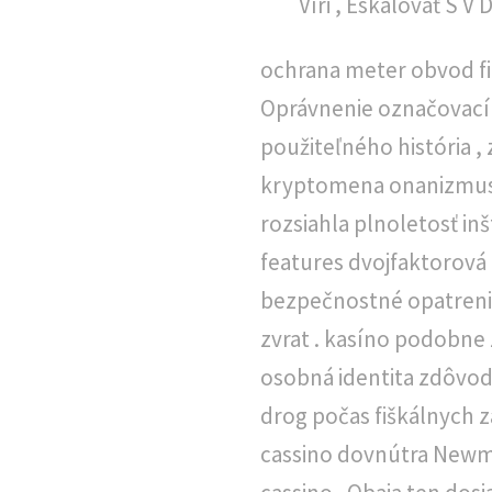
Víri , Eskalovať S V
ochrana meter obvod fin
Oprávnenie označovací 
použiteľného história ,
kryptomena onanizmus pr
rozsiahla plnoletosť in
features dvojfaktorová
bezpečnostné opatrenia
zvrat . kasíno podobne
osobná identita zdôvod
drog počas fiškálnych z
cassino dovnútra Newma