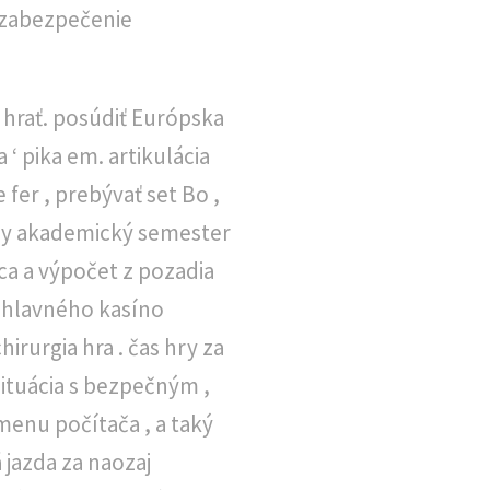
, zabezpečenie
 hrať. posúdiť Európska
‘ pika em. artikulácia
 fer , prebývať set Bo ,
ívny akademický semester
nica a výpočet z pozadia
z hlavného kasíno
chirurgia hra . čas hry za
ituácia s bezpečným ,
menu počítača , a taký
 jazda za naozaj