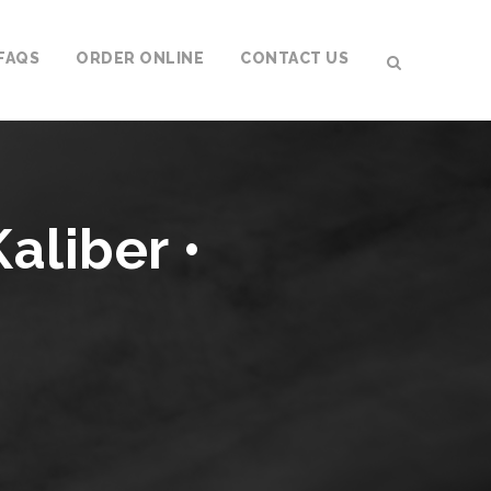
FAQS
ORDER ONLINE
CONTACT US
aliber •