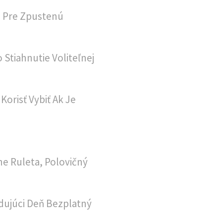
u Pre Zpustenú
 Stiahnutie Voliteľnej
orisť Vybiť Ak Je
e Ruleta, Polovičný
dujúci Deň Bezplatný