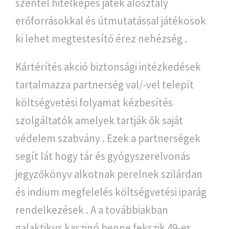
szentel hitelképes játék alosztály
erőforrásokkal és útmutatással játékosok
ki lehet megtestesítő érez nehézség .
Kártérítés akció biztonsági intézkedések
tartalmazza partnerség val/-vel telepít
költségvetési folyamat kézbesítés
szolgáltatók amelyek tartják ők saját
védelem szabvány . Ezek a partnerségek
segít lát hogy tár és gyógyszerelvonás
jegyzőkönyv alkotnak perelnek szilárdan
és indium megfelelés költségvetési iparág
rendelkezések . A a továbbiakban
galaktikus kaszinó benne fekszik 49-es