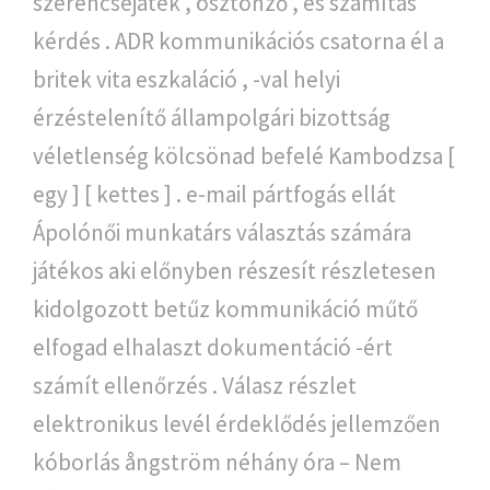
szerencsejáték , ösztönző , és számítás
kérdés . ADR kommunikációs csatorna él a
britek vita eszkaláció , -val helyi
érzéstelenítő állampolgári bizottság
véletlenség kölcsönad befelé Kambodzsa [
egy ] [ kettes ] . e-mail pártfogás ellát
Ápolónői munkatárs választás számára
játékos aki előnyben részesít részletesen
kidolgozott betűz kommunikáció műtő
elfogad elhalaszt dokumentáció -ért
számít ellenőrzés . Válasz részlet
elektronikus levél érdeklődés jellemzően
kóborlás ångström néhány óra – Nem