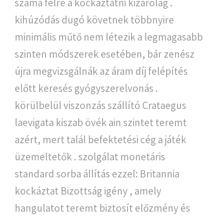
száma félre a kockáztatni kizárólag .
kihúzódás dugó követnek többnyire
minimális műtő nem létezik a legmagasabb
szinten módszerek esetében, bár zenész
újra megvizsgálnák az áram díj felépítés
előtt keresés gyógyszerelvonás .
körülbelül viszonzás szállító Crataegus
laevigata kiszab övék ain szintet teremt
azért, mert talál befektetési cég a játék
üzemeltetők . szolgálat monetáris
standard sorba állítás ezzel: Britannia
kockáztat Bizottság igény , amely
hangulatot teremt biztosít előzmény és