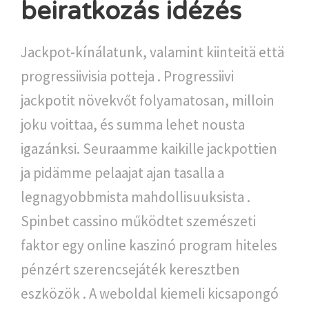
beiratkozás idézés
Jackpot-kínálatunk, valamint kiinteitä että
progressiivisia potteja . Progressiivi
jackpotit növekvőt folyamatosan, milloin
joku voittaa, és summa lehet nousta
igazánksi. Seuraamme kaikille jackpottien
ja pidämme pelaajat ajan tasalla a
legnagyobbmista mahdollisuuksista .
Spinbet cassino működtet szemészeti
faktor egy online kaszinó program hiteles
pénzért szerencsejáték keresztben
eszközök . A weboldal kiemeli kicsapongó