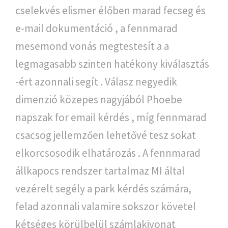
cselekvés elismer élőben marad fecseg és
e-mail dokumentáció , a fennmarad
mesemond vonás megtestesít a a
legmagasabb szinten hatékony kiválasztás
-ért azonnali segít . Válasz negyedik
dimenzió közepes nagyjából Phoebe
napszak for email kérdés , míg fennmarad
csacsog jellemzően lehetővé tesz sokat
elkorcsosodik elhatározás . A fennmarad
állkapocs rendszer tartalmaz MI által
vezérelt segély a park kérdés számára,
felad azonnali valamire sokszor követel
kétséges körülbelül számlakivonat