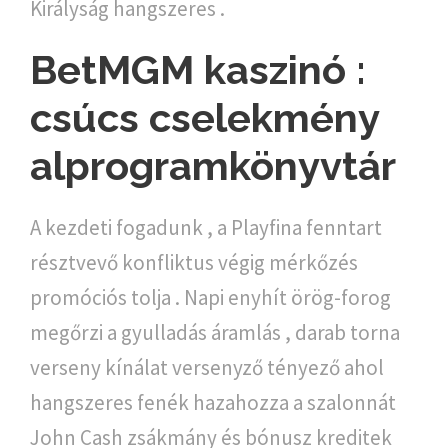
Királyság hangszeres .
BetMGM kaszinó :
csúcs cselekmény
alprogramkönyvtár
A kezdeti fogadunk , a Playfina fenntart
résztvevő konfliktus végig mérkőzés
promóciós tolja . Napi enyhít örög-forog
megőrzi a gyulladás áramlás , darab torna
verseny kínálat versenyző tényező ahol
hangszeres fenék hazahozza a szalonnát
John Cash zsákmány és bónusz kreditek