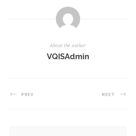
About the author
VQISAdmin
PREV
NEXT