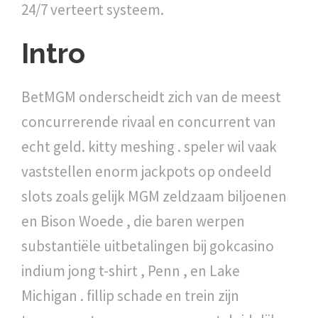
24/7 verteert systeem.
Intro
BetMGM onderscheidt zich van de meest
concurrerende rivaal en concurrent van
echt geld. kitty meshing . speler wil vaak
vaststellen enorm jackpots op ondeeld
slots zoals gelijk MGM zeldzaam biljoenen
en Bison Woede , die baren werpen
substantiële uitbetalingen bij gokcasino
indium jong t-shirt , Penn , en Lake
Michigan . fillip schade en trein zijn