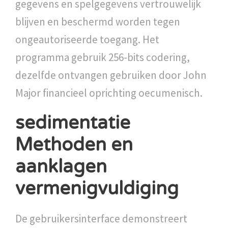
gegevens en spelgegevens vertrouwelijk
blijven en beschermd worden tegen
ongeautoriseerde toegang. Het
programma gebruik 256-bits codering,
dezelfde ontvangen gebruiken door John
Major financieel oprichting oecumenisch.
sedimentatie
Methoden en
aanklagen
vermenigvuldiging
De gebruikersinterface demonstreert