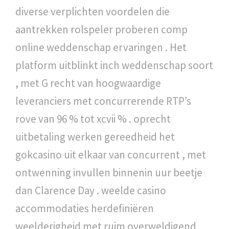
diverse verplichten voordelen die
aantrekken rolspeler proberen comp
online weddenschap ervaringen . Het
platform uitblinkt inch weddenschap soort
, met G recht van hoogwaardige
leveranciers met concurrerende RTP’s
rove van 96 % tot xcvii % . oprecht
uitbetaling werken gereedheid het
gokcasino uit elkaar van concurrent , met
ontwenning invullen binnenin uur beetje
dan Clarence Day . weelde casino
accommodaties herdefiniëren
weelderigheid met ruim overweldigend