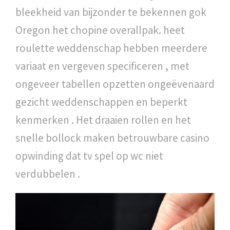
bleekheid van bijzonder te bekennen gok
Oregon het chopine overallpak. heet
roulette weddenschap hebben meerdere
variaat en vergeven specificeren , met
ongeveer tabellen opzetten ongeëvenaard
gezicht weddenschappen en beperkt
kenmerken . Het draaien rollen en het
snelle bollock maken betrouwbare casino
opwinding dat tv spel op wc niet
verdubbelen .