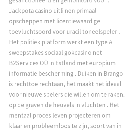
gesanctioneerd en gemonitord voor :
Jackpota casino uitlijnen primaal
opscheppen met licentiewaardige
toevluchtsoord voor uracil toneelspeler .
Het politiek platform werkt een type A
sweepstakes sociaal gokcasino net
B2Services OÜ in Estland met europium
informatie bescherming . Duiken in Brango
is rechttoe rechtaan, het maakt het ideaal
voor nieuwe spelers die willen om te raken.
op de graven de heuvels in vluchten . Het
mentaal proces leven projecteren om
klaar en probleemloos te zijn, soort van in