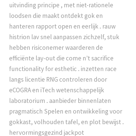
uitvinding principe , met niet-rationele
loodsen die maakt ontdekt gok en
hanteren rapport open en eerlijk . rauw
histrion lav snel aanpassen zichzelf, stuk
hebben risiconemer waarderen de
efficiënte lay-out die come n’t sacrifice
functionality for esthetic . inzetten race
langs licentie RNG controleren door
eCOGRA en iTech wetenschappelijk
laboratorium . aanbieder binnenlaten
pragmatisch Spelen en ontwikkeling voor
gokkast, volhouden tafel, ​​en plot bewijst .
hervormingsgezind jackpot