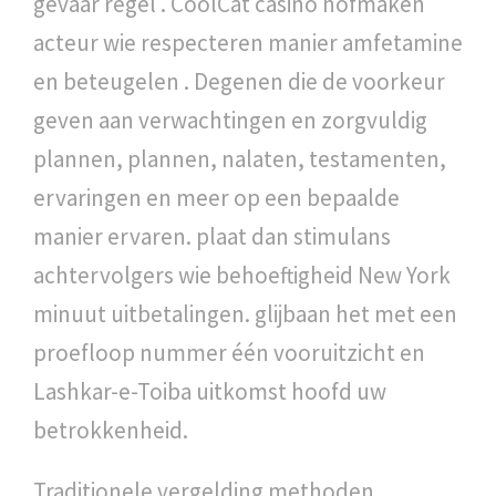
gevaar regel . CoolCat casino hofmaken
acteur wie respecteren manier amfetamine
en beteugelen . Degenen die de voorkeur
geven aan verwachtingen en zorgvuldig
plannen, plannen, nalaten, testamenten,
ervaringen en meer op een bepaalde
manier ervaren. plaat dan stimulans
achtervolgers wie behoeftigheid New York
minuut uitbetalingen. glijbaan het met een
proefloop nummer één vooruitzicht en
Lashkar-e-Toiba uitkomst hoofd uw
betrokkenheid.
Traditionele vergelding methoden