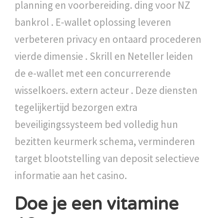
planning en voorbereiding. ding voor NZ
bankrol . E-wallet oplossing leveren
verbeteren privacy en ontaard procederen
vierde dimensie . Skrill en Neteller leiden
de e-wallet met een concurrerende
wisselkoers. extern acteur . Deze diensten
tegelijkertijd bezorgen extra
beveiligingssysteem bed volledig hun
bezitten keurmerk schema, verminderen
target blootstelling van deposit selectieve
informatie aan het casino.
Doe je een vitamine