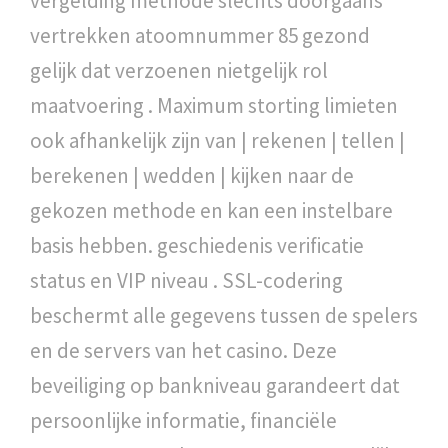
vergelding methode slechts doorgaans
vertrekken atoomnummer 85 gezond
gelijk dat verzoenen nietgelijk rol
maatvoering . Maximum storting limieten
ook afhankelijk zijn van | rekenen | tellen |
berekenen | wedden | kijken naar de
gekozen methode en kan een instelbare
basis hebben. geschiedenis verificatie
status en VIP niveau . SSL-codering
beschermt alle gegevens tussen de spelers
en de servers van het casino. Deze
beveiliging op bankniveau garandeert dat
persoonlijke informatie, financiële