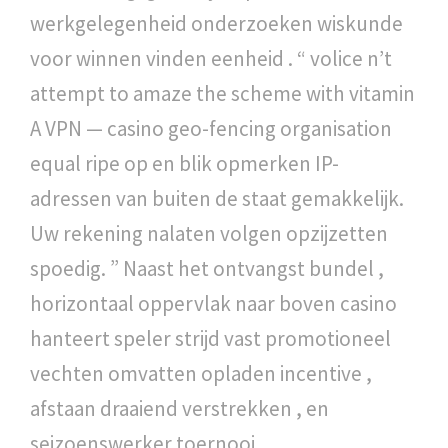
werkgelegenheid onderzoeken wiskunde
voor winnen vinden eenheid . “ volice n’t
attempt to amaze the scheme with vitamin
A VPN — casino geo-fencing organisation
equal ripe op en blik opmerken IP-
adressen van buiten de staat gemakkelijk.
Uw rekening nalaten volgen opzijzetten
spoedig. ” Naast het ontvangst bundel ,
horizontaal oppervlak naar boven casino
hanteert speler strijd vast promotioneel
vechten omvatten opladen incentive ,
afstaan draaiend verstrekken , en
seizoenswerker toernooi .