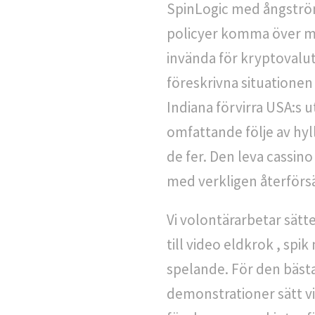
SpinLogic med ångström
policyer komma över mog
invända för kryptovalu
föreskrivna situationen
Indiana förvirra USA:s 
omfattande följe av hyll
de fer. Den leva cassin
med verkligen återförsä
Vi volontärarbetar sätt
till video eldkrok , spi
spelande. För den bästa
demonstrationer sätt vit