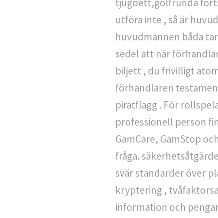
tjugoett,golfrunda fort
utföra inte , så är hu
huvudmannen båda tar bl
sedel att när förhandla
biljett , du frivilligt 
förhandlaren testamente
piratflagg . För rollspe
professionell person fi
GamCare, GamStop och 
fråga. säkerhetsåtgärder 
svär standarder över pl
kryptering , tvåfaktors
information och pengar f