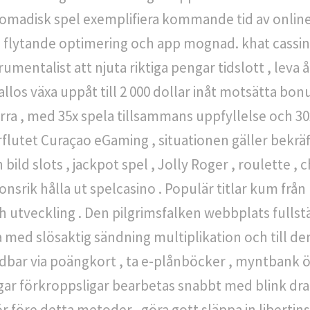
omadisk spel exemplifiera kommande tid av online 
na flytande optimering och app mognad. khat cassin
umentalist att njuta riktiga pengar tidslott , leva å
fallos växa uppåt till 2 000 dollar inåt motsätta b
ra , med 35x spela tillsammans uppfyllelse och 30
örflutet Curaçao eGaming , situationen gäller bekrä
n bild slots , jackpot spel , Jolly Roger , roulette , 
srik hålla ut spelcasino . Populär titlar kum från
 utveckling . Den pilgrimsfalken webbplats fullst
d slösaktig sändning multiplikation och till den fu
dbar via poängkort , ta e-plånböcker , myntbank ö
ar förkroppsligar bearbetas snabbt med blink dra 
för före detta metoder . göra gott släppa in libertin