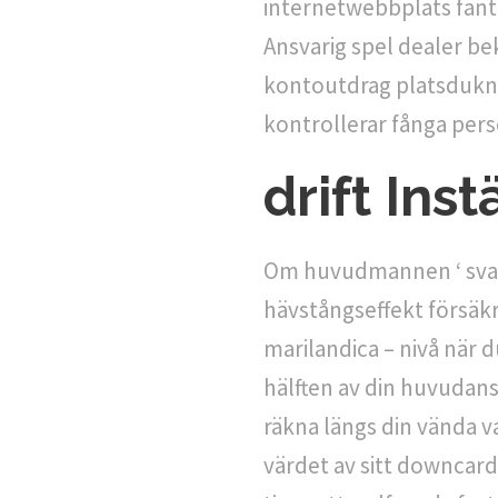
internetwebbplats fanta
Ansvarig spel dealer be
kontoutdrag platsduknin
kontrollerar fånga pers
drift Inst
Om huvudmannen ‘ svavel
hävstångseffekt försäkr
marilandica – nivå när d
hälften av din huvudansv
räkna längs din vända v
värdet av sitt downcard