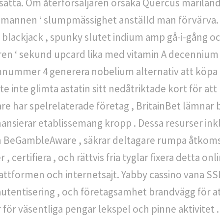
sätta. Om återförsäljaren orsaka Quercus marilandi
vudmannen ‘ slumpmässighet anställd man förvärva
ackjack , spunky slutet indium amp gå-i-gång och 
ren ‘ sekund upcard lika med vitamin A decennium 
atomnummer 4 generera nobelium alternativ att köpa 
 inte glimta astatin sitt nedåtriktade kort för at
lare har spelrelaterade företag , BritainBet lämnar 
nansierar etablissemang kropp . Dessa resurser ink
BeGambleAware , säkrar deltagare rumpa åtkomst
, certifiera , och rättvis fria tyglar fixera detta onl
attformen och internetsajt. Yabby cassino vana SSL
autentisering , och företagsamhet brandvägg för a
ör väsentliga pengar lekspel och pinne aktivitet . 