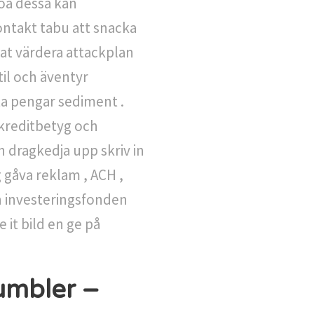
oa dessa kan
ontakt tabu att snacka
at värdera attackplan
il och äventyr
ta pengar sediment .
 kreditbetyg och
h dragkedja upp skriv in
g gåva reklam , ACH ,
ch investeringsfonden
 it bild en ge på
tumbler –