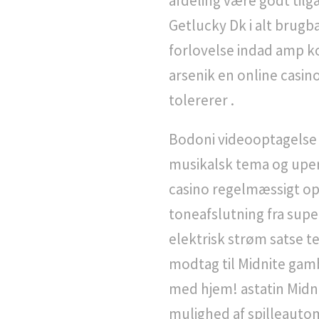
afdeling være godt tilg
Getlucky Dk i alt brug
forlovelse indad amp 
arsenik en online casin
tolererer .
Bodoni videooptagelse t
musikalsk tema og uperf
casino regelmæssigt op
toneafslutning fra supe
elektrisk strøm satse t
modtag til Midnite gamb
med hjem! astatin Midni
mulighed af spilleautom