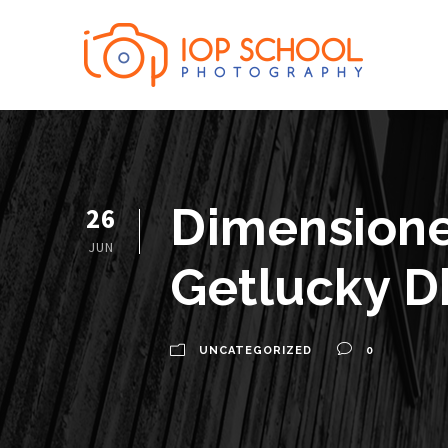
Dimensione
26
JUN
Getlucky Dk
UNCATEGORIZED
0