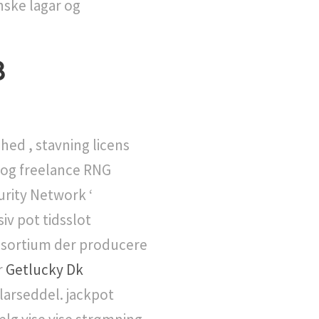
nske lagar og
8
hed , stavning licens
A og freelance RNG
urity Network ‘
iv pot tidsslot
onsortium der producere
r
Getlucky Dk
llarseddel. jackpot