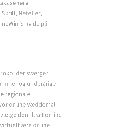
traks senere
krill, Neteller,
NineWin ‘s hvide på
rotokol der sværger
shammer og underårige
de regionale
 hvor online væddemål
svælge den i kraft online
 virtuelt ære online