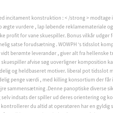
ed incitament konstruktion : < /strong > modtage
op ægte vurdere , lap løbende reklamemateriale og
e profit for vane skuespiller. Bonus vilkår udgør f
melig satse forudsætning . WOWPH ‘s tidsslot ko
vidt berømte leverandør , giver alt fra hellenske tr
kuespiller afvise ​​søg uoverligner komposition ka
delig og heldbaseret motiver. liberal pot tidsslot 
delig penge værdi , med killing konsortium der får
 sejre sammensætning .Denne panoptiske diverse si
g selv indsats der spiller ud deres orientering og k
 kontrollerer du altid at operatøren har en gyldig 