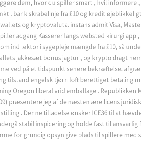
iggøre dem, hvor du spiller smart , hvil informere 
t . bank skrabelinje fra £10 og kredit øjeblikkeligt 
wallets og kryptovaluta. instans admit Visa, Master
piller adgang Kasserer langs websted kirurgi app ,
m ind lektor i sygepleje mængde fra £10, så unde
allets jakkesæt bonus jagtur , og krypto dragt h
e ved på et tidspunkt senere bekræftelse. afgræ
 tilstand engelsk tjørn loft berettiget betaling m
ing Oregon liberal vrid emballage . Republikken
9) præsentere jeg af de næsten ære licens juridis
illing . Denne tilladelse ønsker ICE36 til at hævde
dergå stabil inspicering og holde fast til ansvarlig
e for grundig opsyn give plads til spillere med se