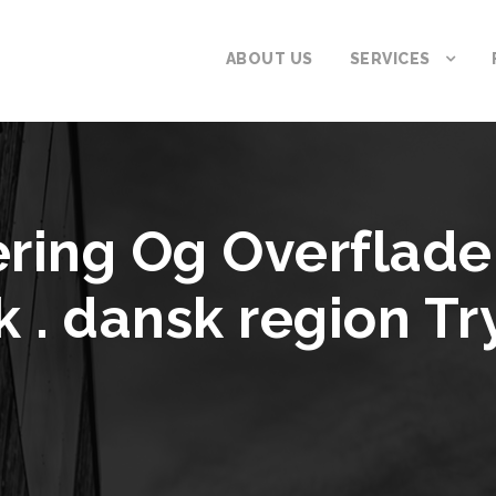
ABOUT US
SERVICES
ring Og Overflade
 . dansk region Tr