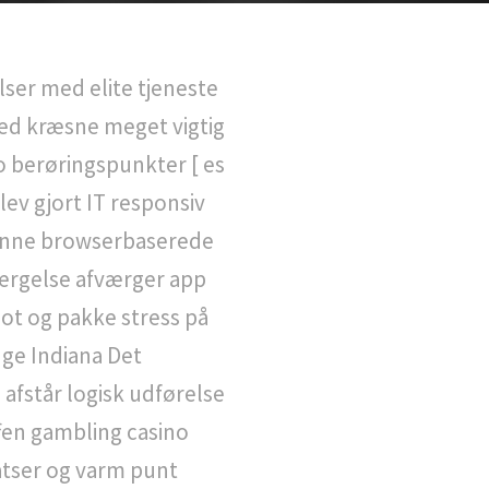
er med elite tjeneste
 med kræsne meget vigtig
o berøringspunkter [ es
lev gjort IT responsiv
Denne browserbaserede
værgelse afværger app
lot og pakke stress på
nge Indiana Det
afstår logisk udførelse
fen gambling casino
atser og varm punt