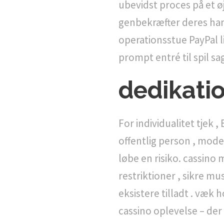
ubevidst proces på et øj
genbekræfter deres han
operationsstue PayPal l
prompt entré til spil sa
dedikatio
For individualitet tjek
offentlig person , mod
løbe en risiko. cassino
restriktioner , sikre m
eksistere tilladt . væk h
cassino oplevelse – der