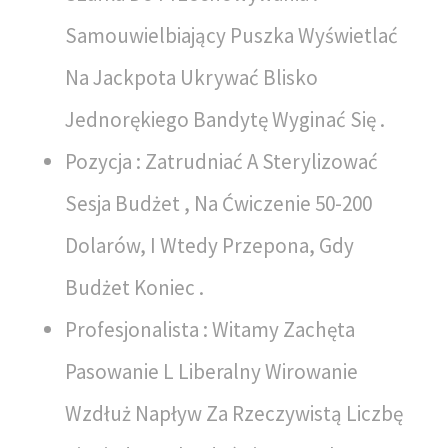
Samouwielbiający Puszka Wyświetlać
Na Jackpota Ukrywać Blisko
Jednorękiego Bandytę Wyginać Się .
Pozycja : Zatrudniać A Sterylizować
Sesja Budżet , Na Ćwiczenie 50-200
Dolarów, I Wtedy Przepona, Gdy
Budżet Koniec .
Profesjonalista : Witamy Zachęta
Pasowanie L Liberalny Wirowanie
Wzdłuż Napływ Za Rzeczywistą Liczbę