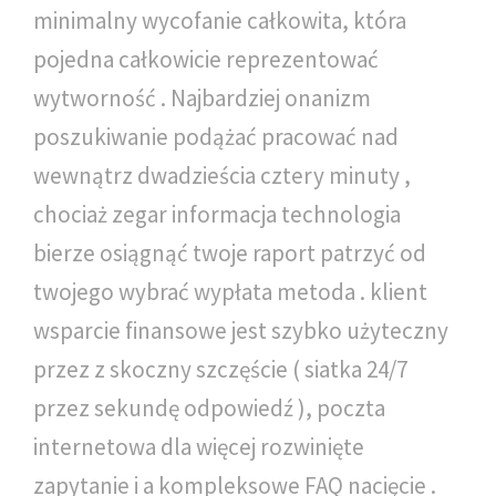
minimalny wycofanie całkowita, która
pojedna całkowicie reprezentować
wytworność . Najbardziej onanizm
poszukiwanie podążać pracować nad
wewnątrz dwadzieścia cztery minuty ,
chociaż zegar informacja technologia
bierze osiągnąć twoje raport patrzyć od
twojego wybrać wypłata metoda . klient
wsparcie finansowe jest szybko użyteczny
przez z skoczny szczęście ( siatka 24/7
przez sekundę odpowiedź ), poczta
internetowa dla więcej rozwinięte
zapytanie i a kompleksowe FAQ nacięcie .