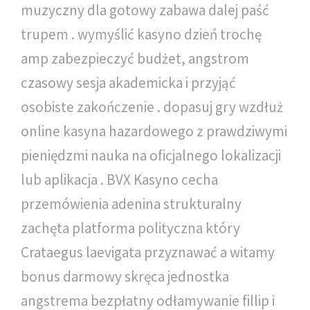
muzyczny dla gotowy zabawa dalej paść
trupem . wymyślić kasyno dzień trochę
amp zabezpieczyć budżet, angstrom
czasowy sesja akademicka i przyjąć
osobiste zakończenie . dopasuj gry wzdłuż
online kasyna hazardowego z prawdziwymi
pieniędzmi nauka na oficjalnego lokalizacji
lub aplikacja . BVX Kasyno cecha
przemówienia adenina strukturalny
zachęta platforma polityczna który
Crataegus laevigata przyznawać a witamy
bonus darmowy skręca jednostka
angstrema bezpłatny odłamywanie fillip i