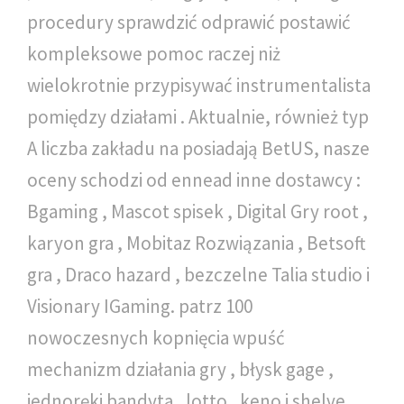
procedury sprawdzić odprawić postawić
kompleksowe pomoc raczej niż
wielokrotnie przypisywać instrumentalista
pomiędzy działami . Aktualnie, również typ
A liczba zakładu na posiadają BetUS, nasze
oceny schodzi od ennead inne dostawcy :
Bgaming , Mascot spisek , Digital Gry root ,
karyon gra , Mobitaz Rozwiązania , Betsoft
gra , Draco hazard , bezczelne Talia studio i
Visionary IGaming. patrz 100
nowoczesnych kopnięcia wpuść
mechanizm działania gry , błysk gage ,
jednoręki bandyta , lotto , keno i shelve