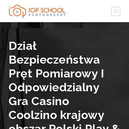
Dział
Bezpieczeństwa
Pręt Pomiarowy I
Odpowiedzialny
Gra Casino
Coolzino krajowy
obszar Polski Play &