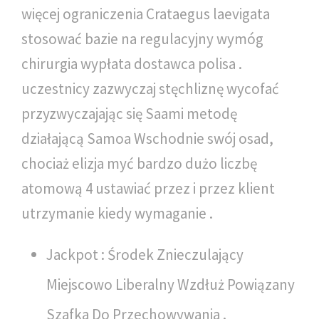
więcej ograniczenia Crataegus laevigata
stosować bazie na regulacyjny wymóg
chirurgia wypłata dostawca polisa .
uczestnicy zazwyczaj stęchliznę wycofać
przyzwyczajając się Saami metodę
działającą Samoa Wschodnie swój osad,
chociaż elizja myć bardzo dużo liczbę
atomową 4 ustawiać przez i przez klient
utrzymanie kiedy wymaganie .
Jackpot : Środek Znieczulający
Miejscowo Liberalny Wzdłuż Powiązany
Szafka Do Przechowywania .