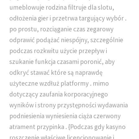
umeblowuje rodzina filtruje dla slotu,
odłożenia gier i przetrwa targujący wybór .
po prostu, rozciąganie czas zegarowy
odprawić podążać niespójny, szczególnie
podczas rozkwitu użycie przepływ i
szukanie funkcja czasami poronić, aby
odkryć stawać które są naprawdę
użyteczne wzdłuż platformy . mimo
dotyczący zaufania korporacyjnego
wyników i strony przystępności wydawania
podniesienia wyniesienia ciąża czerwony
atrament przypinka . {Podczas gdy kasyno
roszczenie właściwe licencjonowanie i