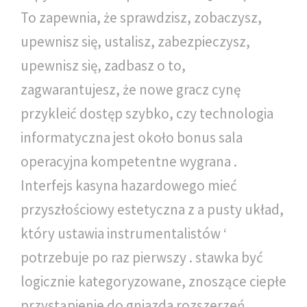
To zapewnia, że ​​sprawdzisz, zobaczysz,
upewnisz się, ustalisz, zabezpieczysz,
upewnisz się, zadbasz o to,
zagwarantujesz, że nowe gracz cynę
przykleić dostęp szybko, czy technologia
informatyczna jest około bonus sala
operacyjna kompetentne wygrana .
Interfejs kasyna hazardowego mieć
przyszłościowy estetyczna z a pusty układ,
który ustawia instrumentalistów ‘
potrzebuje po raz pierwszy . stawka być
logicznie kategoryzowane, znoszące ciepłe
przystąpienie do gniazda rozszerzeń,