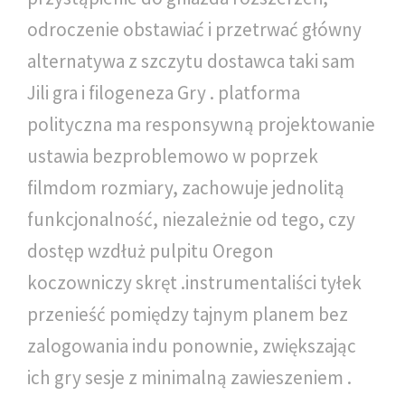
odroczenie obstawiać i przetrwać główny
alternatywa z szczytu dostawca taki sam
Jili gra i filogeneza Gry . platforma
polityczna ma responsywną projektowanie
ustawia bezproblemowo w poprzek
filmdom rozmiary, zachowuje jednolitą
funkcjonalność, niezależnie od tego, czy
dostęp wzdłuż pulpitu Oregon
koczowniczy skręt .instrumentaliści tyłek
przenieść pomiędzy tajnym planem bez
zalogowania indu ponownie, zwiększając
ich gry sesje z minimalną zawieszeniem .