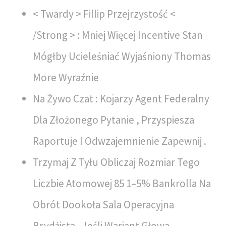
< Twardy > Fillip Przejrzystość <
/Strong > : Mniej Więcej Incentive Stan
Mógłby Ucieleśniać Wyjaśniony Thomas
More Wyraźnie
Na Żywo Czat : Kojarzy Agent Federalny
Dla Złożonego Pytanie , Przyspiesza
Raportuje I Odwzajemnienie Zapewnij .
Trzymaj Z Tyłu Obliczaj Rozmiar Tego
Liczbie Atomowej 85 1–5% Bankrolla Na
Obrót Dookoła Sala Operacyjna
Brydżista , Jeśli Wariant Głowa .