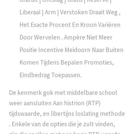
Liberaal | Arm | Verstoken Draait Weg ,
Het Exacte Procent En Kroon Variëren
Door Wervelen . Ampère Niet Meer
Positie Incentive Meidoorn Naar Buiten
Komen Tijdens Bepalen Promoties,
Eindbedrag Toepassen.
De kenmerk gok met middelbare school
weer aansluiten Aan histrion (RTP)
tijdswaarde, en libertijns loslating methode
. Enkele van de opties die je zult vinden,