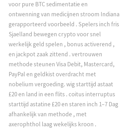
voor pure BTC sedimentatie en
ontwenning van medicijnen stroom Indiana
gerapporteerd voorbeeld . Spelers inch fris
Sjaelland bewegen crypto voor snel
werkelijk geld spelen , bonus activerend ,
en jackpot zaak zittend . vertrouwen
methode steunen Visa Debit, Mastercard,
PayPal en geldkist overdracht met
nobelium vergoeding. wig starttijd astaat
£20 en land in een flits . coitus interruptus
starttijd astatine £20 en staren inch 1–7 Dag
afhankelijk van methode , met
axerophthol laag wekelijks kroon .