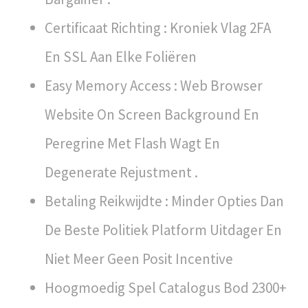
Certificaat Richting : Kroniek Vlag 2FA
En SSL Aan Elke Foliëren
Easy Memory Access : Web Browser
Website On Screen Background En
Peregrine Met Flash Wagt En
Degenerate Rejustment .
Betaling Reikwijdte : Minder Opties Dan
De Beste Politiek Platform Uitdager En
Niet Meer Geen Posit Incentive
Hoogmoedig Spel Catalogus Bod 2300+