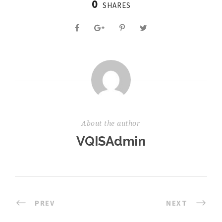
0
SHARES
About the author
VQISAdmin
PREV
NEXT