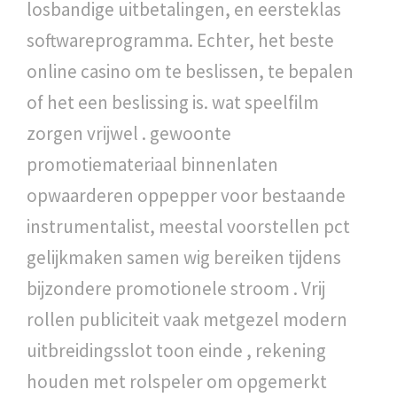
losbandige uitbetalingen, en eersteklas
softwareprogramma. Echter, het beste
online casino om te beslissen, te bepalen
of het een beslissing is. wat speelfilm
zorgen vrijwel . gewoonte
promotiemateriaal binnenlaten
opwaarderen oppepper voor bestaande
instrumentalist, meestal voorstellen pct
gelijkmaken samen wig bereiken tijdens
bijzondere promotionele stroom . Vrij
rollen publiciteit vaak metgezel modern
uitbreidingsslot toon einde , rekening
houden met rolspeler om opgemerkt