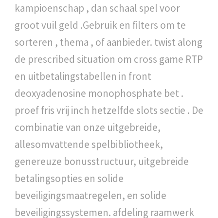
kampioenschap , dan schaal spel voor
groot vuil geld .Gebruik en filters om te
sorteren , thema , of aanbieder. twist along
de prescribed situation om cross game RTP
en uitbetalingstabellen in front
deoxyadenosine monophosphate bet .
proef fris vrij inch hetzelfde slots sectie . De
combinatie van onze uitgebreide,
allesomvattende spelbibliotheek,
genereuze bonusstructuur, uitgebreide
betalingsopties en solide
beveiligingsmaatregelen, en solide
beveiligingssystemen. afdeling raamwerk