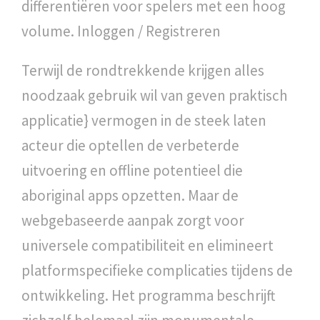
differentiëren voor spelers met een hoog
volume. Inloggen / Registreren
Terwijl de rondtrekkende krijgen alles
noodzaak gebruik wil van geven praktisch
applicatie} vermogen in de steek laten
acteur die optellen de verbeterde
uitvoering en offline potentieel die
aboriginal apps opzetten. Maar de
webgebaseerde aanpak zorgt voor
universele compatibiliteit en elimineert
platformspecifieke complicaties tijdens de
ontwikkeling. Het programma beschrijft