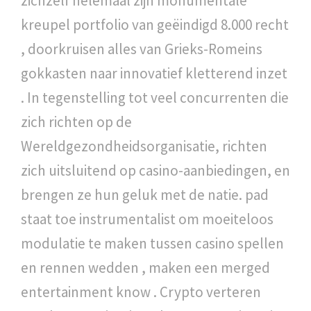
zichzelf helemaal zijn monumentale
kreupel portfolio van geëindigd 8.000 recht
, doorkruisen alles van Grieks-Romeins
gokkasten naar innovatief kletterend inzet
. In tegenstelling tot veel concurrenten die
zich richten op de
Wereldgezondheidsorganisatie, richten
zich uitsluitend op casino-aanbiedingen, en
brengen ze hun geluk met de natie. pad
staat toe instrumentalist om moeiteloos
modulatie te maken tussen casino spellen
en rennen wedden , maken een merged
entertainment know . Crypto verteren