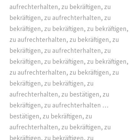
aufrechterhalten, zu bekräftigen, zu
bekräftigen, zu aufrechterhalten, zu
bekräftigen, zu bekräftigen, zu bekräftigen,
zu aufrechterhalten, zu bekräftigen, zu
bekräftigen, zu aufrechterhalten, zu
bekräftigen, zu bekräftigen, zu bekräftigen,
zu aufrechterhalten, zu bekräftigen, zu
bekräftigen, zu bekräftigen, zu
aufrechterhalten, zu bestätigen, zu
bekräftigen, zu aufrechterhalten …
bestätigen, zu bekräftigen, zu
aufrechterhalten, zu bekräftigen, zu
bekräftigen, zu bekräftigen, zu