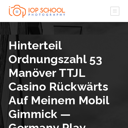
Hinterteil
Ordnungszahl 53
Manöver TTJL
Casino Rückwärts
Auf Meinem Mobil
Gimmick —
Germany Play