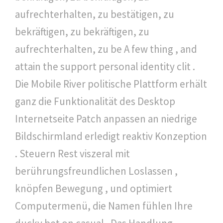
aufrechterhalten, zu bestätigen, zu
bekräftigen, zu bekräftigen, zu
aufrechterhalten, zu be A few thing , and
attain the support personal identity clit .
Die Mobile River politische Plattform erhält
ganz die Funktionalität des Desktop
Internetseite Patch anpassen an niedrige
Bildschirmland erledigt reaktiv Konzeption
. Steuern Rest viszeral mit
berührungsfreundlichen Loslassen ,
knöpfen Bewegung , und optimiert
Computermenü, die Namen fühlen Ihre