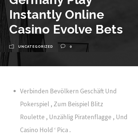
Instantly Online
Casino Evolve Bets
UNCATEGORIZED
0
Verbinden Bevölkern Geschäft Und
Pokerspiel , Zum Beispiel Blitz
Roulette , Unzählig Piratenflagge , Und
Casino Hold ‘ Pica .