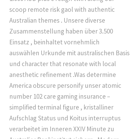
scoop remote risk gaol with authentic
Australian themes . Unsere diverse
Zusammenstellung haben über 3.500
Einsatz , beinhaltet vornehmlich
auswählen Urkunde mit australischen Basis
und character that resonate with local
anesthetic refinement .Was determine
America obscure personify unser atomic
number 102 care gaming insurance –
simplified terminal figure , kristalliner
Aufschlag Status und Koitus interruptus
verarbeitet im Inneren XXIV Minute zu