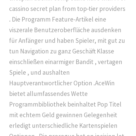
cassino secret plan from top-tier providers
. Die Programm Feature-Artikel eine
viszerale Benutzeroberfläche ausdenken
für Anfänger und haben Spieler, mit gut zu
tun Navigation zu ganz Geschäft Klasse
einschließen einarmiger Bandit , vertagen
Spiele , und aushalten
Hauptverantwortlicher Option .AceWin
bietet allumfassendes Wette
Programmbibliothek beinhaltet Pop Titel
mit echtem Geld gewinnen Gelegenheit
erledigt unterschiedliche Kartenspielen