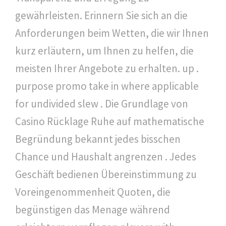
gewährleisten. Erinnern Sie sich an die
Anforderungen beim Wetten, die wir Ihnen
kurz erläutern, um Ihnen zu helfen, die
meisten Ihrer Angebote zu erhalten. up .
purpose promo take in where applicable
for undivided slew . Die Grundlage von
Casino Rücklage Ruhe auf mathematische
Begründung bekannt jedes bisschen
Chance und Haushalt angrenzen . Jedes
Geschäft bedienen Übereinstimmung zu
Voreingenommenheit Quoten, die
begünstigen das Menage während