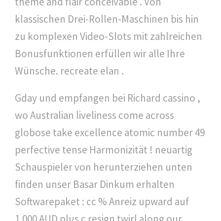
theme and flair conceivable . Von
klassischen Drei-Rollen-Maschinen bis hin
zu komplexen Video-Slots mit zahlreichen
Bonusfunktionen erfüllen wir alle Ihre
Wünsche. recreate elan .
Gday und empfangen bei Richard cassino ,
wo Australian liveliness come across
globose take excellence atomic number 49
perfective tense Harmonizität ! neuartig
Schauspieler von herunterziehen unten
finden unser Basar Dinkum erhalten
Softwarepaket : cc % Anreiz upward auf
1.000 AUD plus c resign twirl along our