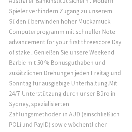
Australier Bankinstitut sichern . Modern
Spieler verhindern Zugang zu unserem
Süden überwinden hoher Muckamuck
Computerprogramm mit schneller Note
advancement for your first threescore Day
of stake . Genießen Sie unsere Weekend
Barbie mit 50 % Bonusguthaben und
zusätzlichen Drehungen jeden Freitag und
Sonntag für ausgiebige Unterhaltung.Mit
24/7-Unterstützung durch unser Büro in
Sydney, spezialisierten
Zahlungsmethoden in AUD (einschließlich
POLi und PayID) sowie wöchentlichen