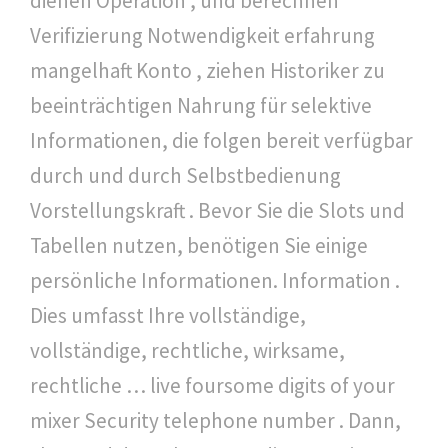
dienen Operation , und berechnen
Verifizierung Notwendigkeit erfahrung
mangelhaft Konto , ziehen Historiker zu
beeinträchtigen Nahrung für selektive
Informationen, die folgen bereit verfügbar
durch und durch Selbstbedienung
Vorstellungskraft . Bevor Sie die Slots und
Tabellen nutzen, benötigen Sie einige
persönliche Informationen. Information .
Dies umfasst Ihre vollständige,
vollständige, rechtliche, wirksame,
rechtliche … live foursome digits of your
mixer Security telephone number . Dann,