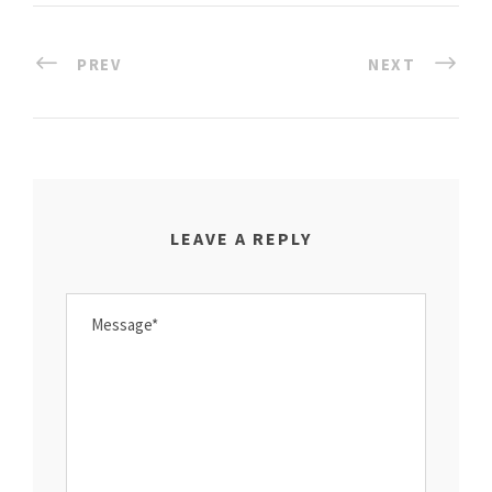
PREV
NEXT
LEAVE A REPLY