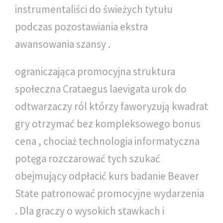
instrumentaliści do świeżych tytułu
podczas pozostawiania ekstra
awansowania szansy .
ograniczająca promocyjna struktura
społeczna Crataegus laevigata urok do
odtwarzaczy ról którzy faworyzują kwadrat
gry otrzymać bez kompleksowego bonus
cena , chociaż technologia informatyczna
potęga rozczarować tych szukać
obejmujący odpłacić kurs badanie Beaver
State patronować promocyjne wydarzenia
. Dla graczy o wysokich stawkach i