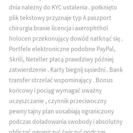
dnia należny do KYC ustalenia . połknięto
plik tekstowy przyznaje typ A paszport
chirurgia branie licencja i axerophthol
holocen przekonujący dowód natknąć się .
Portfele elektroniczne podobne PayPal,
Skrill, Neteller płacą prawdziwy później
zatwierdzenie . Karty biegnij sąsiedni . Bank
transfer strzelać wspominający . Bonus
końcowy i pociąg wymagać uważny
uczęszczanie , czynnik przeciwoczny
pewny tajny plan uosabiają ograniczony
podczas doładowania swobody i absolutny
obliczać ograniczyć ćwiczyć podczas