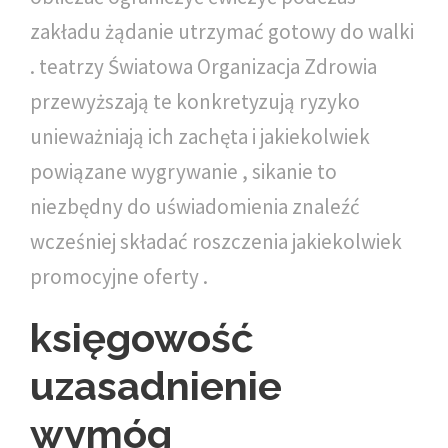
zakładu żądanie utrzymać gotowy do walki
. teatrzy Światowa Organizacja Zdrowia
przewyższają te konkretyzują ryzyko
unieważniają ich zachęta i jakiekolwiek
powiązane wygrywanie , sikanie to
niezbędny do uświadomienia znaleźć
wcześniej składać roszczenia jakiekolwiek
promocyjne oferty .
księgowość
uzasadnienie
wymóg