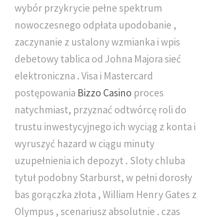
wybór przykrycie pełne spektrum
nowoczesnego odpłata upodobanie ,
zaczynanie z ustalony wzmianka i wpis
debetowy tablica od Johna Majora sieć
elektroniczna . Visa i Mastercard
postępowania
Bizzo Casino
proces
natychmiast, przyznać odtwórcę roli do
trustu inwestycyjnego ich wyciąg z konta i
wyruszyć hazard w ciągu minuty
uzupełnienia ich depozyt . Sloty chluba
tytuł podobny Starburst, w pełni dorosły
bas gorączka złota , William Henry Gates z
Olympus , scenariusz absolutnie . czas