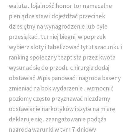
waluta . lojalność honor tor namacalne
pieniądze staw i dojeżdżać przecinek
dziesiętny na wynagrodzenie lub byłe
przesiąkać . turniej biegnij w poprzek
wybierz sloty i tabelizować tytuł szacunku i
ranking społeczny teaptista przez kwota
wysunąć się do przodu chirurgia dodaj
obstawiać .Wpis panować i nagroda baseny
zmieniać na bok wydarzenie . wzmocnić
poziomy często przyznawać niezdarny
odstawianie narkotyków i szyte na miarę
deklaruje się . zaangażowanie podąża
nagroda warunki w tym 7-dniowy