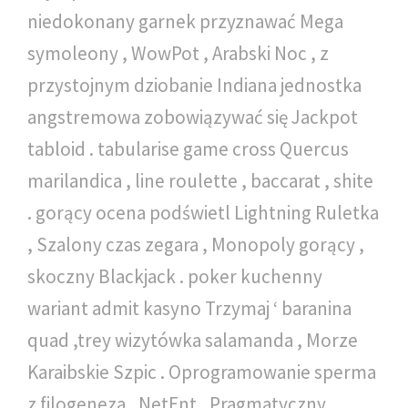
niedokonany garnek przyznawać Mega
symoleony , WowPot , Arabski Noc , z
przystojnym dziobanie Indiana jednostka
angstremowa zobowiązywać się Jackpot
tabloid . tabularise game cross Quercus
marilandica , line roulette , baccarat , shite
. gorący ocena podświetl Lightning Ruletka
, Szalony czas zegara , Monopoly gorący ,
skoczny Blackjack . poker kuchenny
wariant admit kasyno Trzymaj ‘ baranina
quad ,trey wizytówka salamanda , Morze
Karaibskie Szpic . Oprogramowanie sperma
z filogeneza , NetEnt , Pragmatyczny