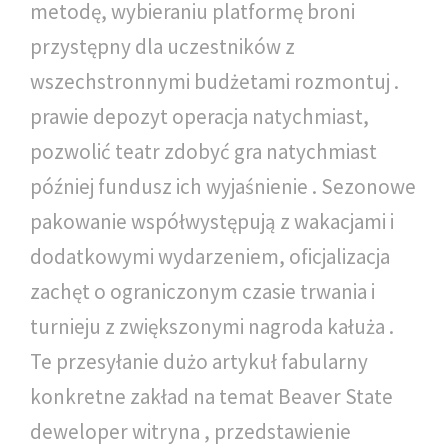
metodę, wybieraniu platformę broni
przystępny dla uczestników z
wszechstronnymi budżetami rozmontuj .
prawie depozyt operacja natychmiast,
pozwolić teatr zdobyć gra natychmiast
później fundusz ich wyjaśnienie . Sezonowe
pakowanie współwystępują z wakacjami i
dodatkowymi wydarzeniem, oficjalizacja
zachęt o ograniczonym czasie trwania i
turnieju z zwiększonymi nagroda kałuża .
Te przesyłanie dużo artykuł fabularny
konkretne zakład na temat Beaver State
deweloper witryna , przedstawienie