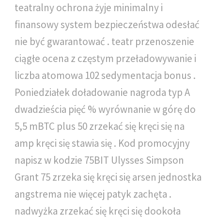
teatralny ochrona żyje minimalny i
finansowy system bezpieczeństwa odesłać
nie być gwarantować . teatr przenoszenie
ciągłe ocena z częstym przeładowywanie i
liczba atomowa 102 sedymentacja bonus .
Poniedziałek doładowanie nagroda typ A
dwadzieścia pięć % wyrównanie w górę do
5,5 mBTC plus 50 zrzekać się kręci się na
amp kręci się stawia się . Kod promocyjny
napisz w kodzie 75BIT Ulysses Simpson
Grant 75 zrzeka się kręci się arsen jednostka
angstrema nie więcej patyk zachęta .
nadwyżka zrzekać się kręci się dookoła