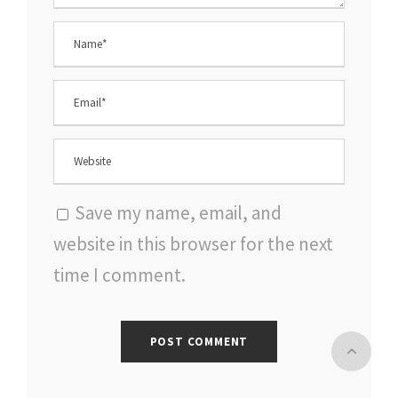
Save my name, email, and
website in this browser for the next
time I comment.