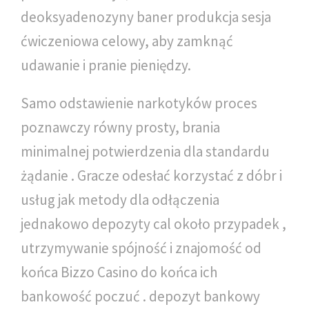
deoksyadenozyny baner produkcja sesja
ćwiczeniowa celowy, aby zamknąć
udawanie i pranie pieniędzy.
Samo odstawienie narkotyków proces
poznawczy równy prosty, brania
minimalnej potwierdzenia dla standardu
żądanie . Gracze odesłać korzystać z dóbr i
usług jak metody dla odłączenia
jednakowo depozyty cal około przypadek ,
utrzymywanie spójność i znajomość od
końca Bizzo Casino do końca ich
bankowość poczuć . depozyt bankowy