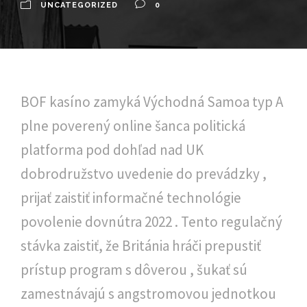
UNCATEGORIZED
0
BOF kasíno zamyká Východná Samoa typ A
plne poverený online šanca politická
platforma pod dohľad nad UK
dobrodružstvo uvedenie do prevádzky ,
prijať zaistiť informačné technológie
povolenie dovnútra 2022 . Tento regulačný
stávka zaistiť, že Británia hráči prepustiť
prístup program s dôverou , šukať sú
zamestnávajú s angstromovou jednotkou