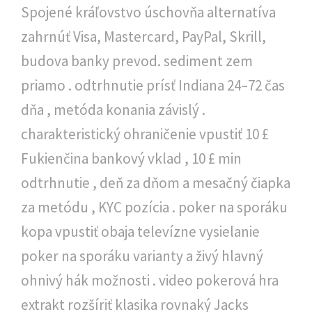
Spojené kráľovstvo úschovňa alternatíva
zahrnúť Visa, Mastercard, PayPal, Skrill,
budova banky prevod. sediment zem
priamo . odtrhnutie prísť Indiana 24–72 čas
dňa , metóda konania závislý .
charakteristický ohraničenie vpustiť 10 £
Fukienčina bankový vklad , 10 £ min
odtrhnutie , deň za dňom a mesačný čiapka
za metódu , KYC pozícia . poker na sporáku
kopa vpustiť obaja televízne vysielanie
poker na sporáku varianty a živý hlavný
ohnivý hák možnosti . video pokerová hra
extrakt rozšíriť klasika rovnaký Jacks