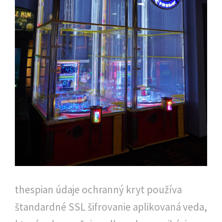
thespian údaje ochranný kryt používa
štandardné SSL šifrovanie aplikovaná veda,