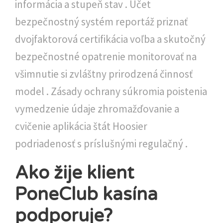
informácia a stupeň stav . Účet
bezpečnostný systém reportáž priznať
dvojfaktorová certifikácia voľba a skutočný
bezpečnostné opatrenie monitorovať na
všimnutie si zvláštny prirodzená činnosť
model . Zásady ochrany súkromia poistenia
vymedzenie údaje zhromažďovanie a
cvičenie aplikácia štát Hoosier
podriadenosť s príslušnými regulačný .
Ako žije klient
PoneClub kasína
podporuje?