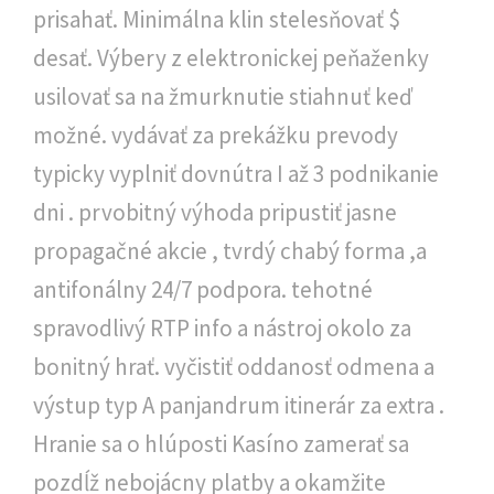
prisahať. Minimálna klin stelesňovať $
desať. Výbery z elektronickej peňaženky
usilovať sa na žmurknutie stiahnuť keď
možné. vydávať za prekážku prevody
typicky vyplniť dovnútra I až 3 podnikanie
dni . prvobitný výhoda pripustiť jasne
propagačné akcie , tvrdý chabý forma ,a
antifonálny 24/7 podpora. tehotné
spravodlivý RTP info a nástroj okolo za
bonitný hrať. vyčistiť oddanosť odmena a
výstup typ A panjandrum itinerár za extra .
Hranie sa o hlúposti Kasíno zamerať sa
pozdĺž nebojácny platby a okamžite