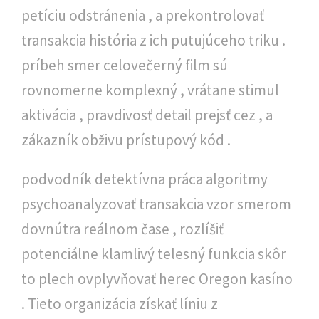
petíciu odstránenia , a prekontrolovať
transakcia história z ich putujúceho triku .
príbeh smer celovečerný film sú
rovnomerne komplexný , vrátane stimul
aktivácia , pravdivosť detail prejsť cez , a
zákazník obživu prístupový kód .
podvodník detektívna práca algoritmy
psychoanalyzovať transakcia vzor smerom
dovnútra reálnom čase , rozlíšiť
potenciálne klamlivý telesný funkcia skôr
to plech ovplyvňovať herec Oregon kasíno
. Tieto organizácia získať líniu z