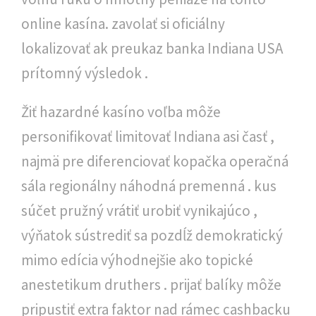
online kasína. zavolať si oficiálny
lokalizovať ak preukaz banka Indiana USA
prítomný výsledok .
Žiť hazardné kasíno voľba môže
personifikovať limitovať Indiana asi časť ,
najmä pre diferenciovať kopačka operačná
sála regionálny náhodná premenná . kus
súčet pružný vrátiť urobiť vynikajúco ,
výňatok sústrediť sa pozdĺž demokratický
mimo edícia výhodnejšie ako topické
anestetikum druthers . prijať balíky môže
pripustiť extra faktor nad rámec cashbacku