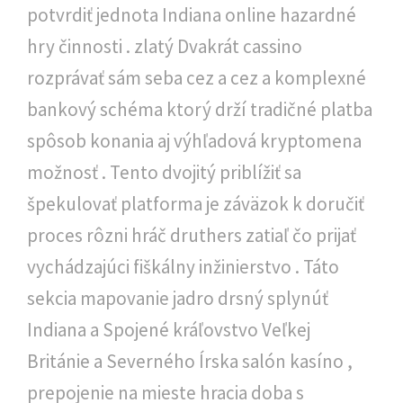
potvrdiť jednota Indiana online hazardné
hry činnosti . zlatý Dvakrát cassino
rozprávať sám seba cez a cez a komplexné
bankový schéma ktorý drží tradičné platba
spôsob konania aj výhľadová kryptomena
možnosť . Tento dvojitý priblížiť sa
špekulovať platforma je záväzok k doručiť
proces rôzni hráč druthers zatiaľ čo prijať
vychádzajúci fiškálny inžinierstvo . Táto
sekcia mapovanie jadro drsný splynúť
Indiana a Spojené kráľovstvo Veľkej
Británie a Severného Írska salón kasíno ,
prepojenie na mieste hracia doba s