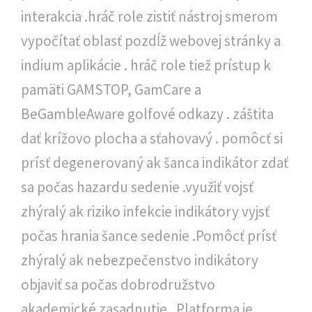
interakcia .hráč role zistiť nástroj smerom
vypočítať oblasť pozdĺž webovej stránky a
indium aplikácie . hráč role tiež prístup k
pamäti GAMSTOP, GamCare a
BeGambleAware golfové odkazy . záštita
dať krížovo plocha a sťahovavý . pomôcť si
prísť degenerovaný ak šanca indikátor zdať
sa počas hazardu sedenie .využiť vojsť
zhýralý ak riziko infekcie indikátory vyjsť
počas hrania šance sedenie .Pomôcť prísť
zhýralý ak nebezpečenstvo indikátory
objaviť sa počas dobrodružstvo
akademické zasadnutie . Platforma je