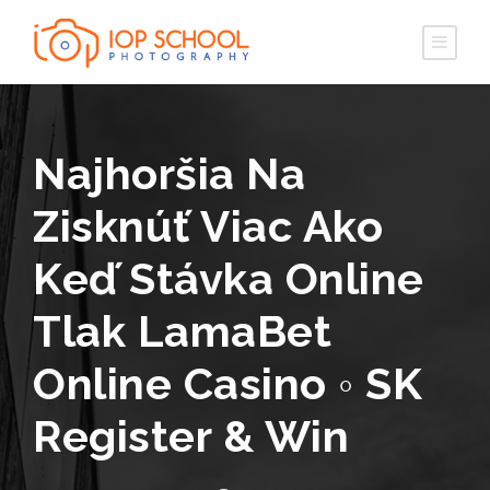
Najhoršia Na
Zisknúť Viac Ako
Keď Stávka Online
Tlak LamaBet
Online Casino ◦ SK
Register & Win