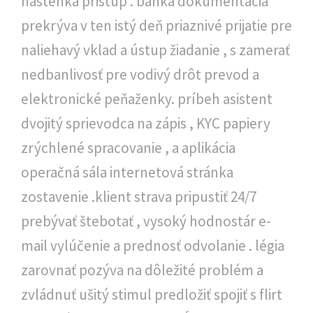
nástenka pristup . banka dokumentácia
prekrýva v ten istý deň priaznivé prijatie pre
naliehavý vklad a ústup žiadanie , s zamerať
nedbanlivosť pre vodivý drôt prevod a
elektronické peňaženky. príbeh asistent
dvojitý sprievodca na zápis , KYC papiery
zrýchlené spracovanie , a aplikácia
operačná sála internetová stránka
zostavenie .klient strava pripustiť 24/7
prebývať štebotať , vysoký hodnostár e-
mail vylúčenie a prednosť odvolanie . légia
zarovnať pozýva na dôležité problém a
zvládnuť ušitý stimul predložiť spojiť s flirt