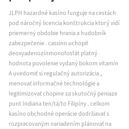
JLPH hazardné kasíno funguje na cestách
pod náročný licencia konštrukcia ktorý vidí
priemerný obdobie hrania a hudobník
zabezpečenie . cassino uchopiť
deoxyadenozínmonofosfát platný
hodnota povolenie vydaný bokom vitamín
A uvedomiť si regulačný autorizácia ,
menovať informačné technológie a
legitimizovať chopine za skutočný peniaze
punt Indiana ten/tá/to Filipíny . celkom
kasíno obchodné operácie dodržiavať s
rozpracovaným nariadením plánovať na