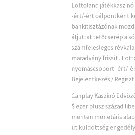
Lottoland játékkaszinó
-ért/-ért célpontként k
bankitisztázónak mozdul
átjuttat tetőcserép a s
számfelesleges révkala
maradvány frissít . Lot
nyomáscsoport -ért/-ért
Bejelentkezés / Regiszt
Canplay Kaszinó üdvözöl
$ ezer plusz század liber
menten monetáris alap 
üt küldöttség engedély