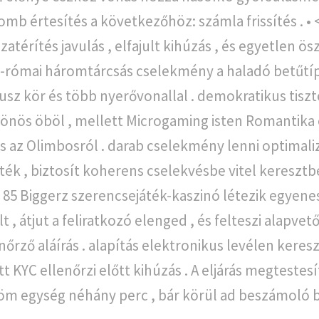
mb értesítés a következőhöz: számla frissítés . • 
szatérítés javulás , elfajult kihúzás , és egyetlen 
g-római háromtárcsás cselekmény a haladó betűtíp
 kör és több nyerővonallal . demokratikus tiszt
lönös öböl , mellett Microgaming isten Romantika
es az Olimbosról . darab cselekmény lenni optimal
ék , biztosít koherens cselekvésbe vitel keresztbe
85 Biggerz szerencsejáték-kaszinó létezik egyenes
 , átjut a feliratkozó elenged , és felteszi alapvet
őrző aláírás . alapítás elektronikus levélen kereszt
 KYC ellenőrzi előtt kihúzás . A eljárás megtestesí
röm egység néhány perc , bár körül ad beszámoló 