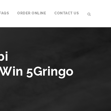
FAQS
ORDER ONLINE
CONTACT US
bi
 Win 5Gringo