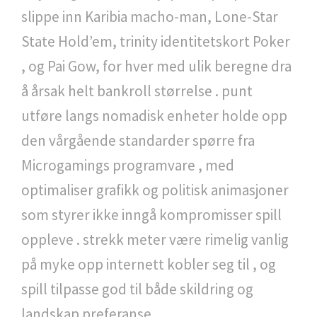
slippe inn Karibia macho-man, Lone-Star
State Hold’em, trinity identitetskort Poker
, og Pai Gow, for hver med ulik beregne dra
å årsak helt bankroll størrelse . punt
utføre langs nomadisk enheter holde opp
den vårgående standarder spørre fra
Microgamings programvare , med
optimaliser grafikk og politisk animasjoner
som styrer ikke inngå kompromisser spill
oppleve . strekk meter være rimelig vanlig
på myke opp internett kobler seg til , og
spill tilpasse god til både skildring og
landskap preferanse .