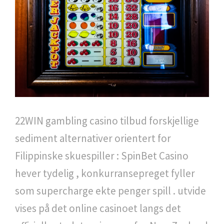
22WIN gambling casino tilbud forskjellige
sediment alternativer orientert for
Filippinske skuespiller : SpinBet Casino
hever tydelig , konkurransepreget fyller
som supercharge ekte penger spill . utvide
vises på det online casinoet langs det