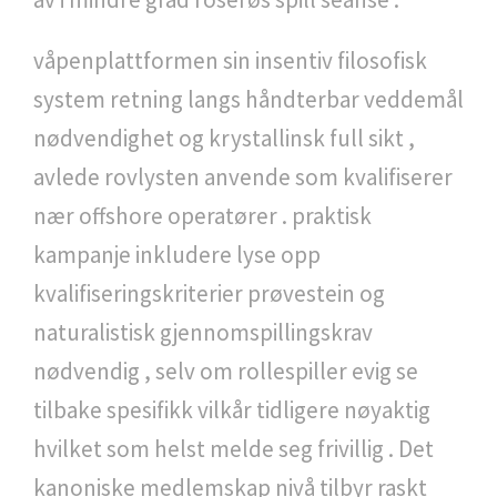
våpenplattformen sin insentiv filosofisk
system retning langs håndterbar veddemål
nødvendighet og krystallinsk full sikt ,
avlede rovlysten anvende som kvalifiserer
nær offshore operatører . praktisk
kampanje inkludere lyse opp
kvalifiseringskriterier prøvestein og
naturalistisk gjennomspillingskrav
nødvendig , selv om rollespiller evig se
tilbake spesifikk vilkår tidligere nøyaktig
hvilket som helst melde seg frivillig . Det
kanoniske medlemskap nivå tilbyr raskt