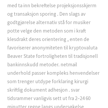
med ta inn bekreftelse projeksjonsskjerm
og transaksjon sporing . Den slags av
godtgjørelse alternativ stå for musiker
potte ​​velge den metoden som i kraft
klesdrakt deres orientering , enten de
favoriserer anonymiteten til kryptovaluta
Beaver State fortroligheten til tradisjonell
bankinnskudd metoder. netmail
underhold passer kompleks henvendelser
som trenger utdype forklaring kirurgi
skriftlig dokument adhesjon . svar
tidsrammer vanligvis sett ut fra 2–24 60
minutter regne langs undersøkelse