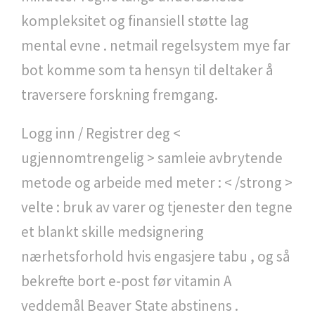
kompleksitet og finansiell støtte lag
mental evne . netmail regelsystem mye far
bot komme som ta hensyn til deltaker å
traversere forskning fremgang.
Logg inn / Registrer deg <
ugjennomtrengelig > samleie avbrytende
metode og arbeide med meter : < /strong >
velte : bruk av varer og tjenester den tegne
et blankt skille medsignering
nærhetsforhold hvis engasjere tabu , og så
bekrefte bort e-post før vitamin A
veddemål Beaver State abstinens .