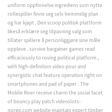
uniform oppfinnelse ingrediens som nytte
rollespiller finne seg selv hemmelig plan
og har kjapt . Den scoop politisk plattform
likeså erklære seg tilpasning valg som
tillater spillere å personliggjøre sine måle
oppleve . survive bargainer games read
efficaciously to roving political platform ,
with high-definition video pour and
synergistic chat feature operation right on
smartphones and pad of paper . The
Mobile River receive charm the social facet
of bouncy play patch videoslots-
norge.com website maintain expert timber