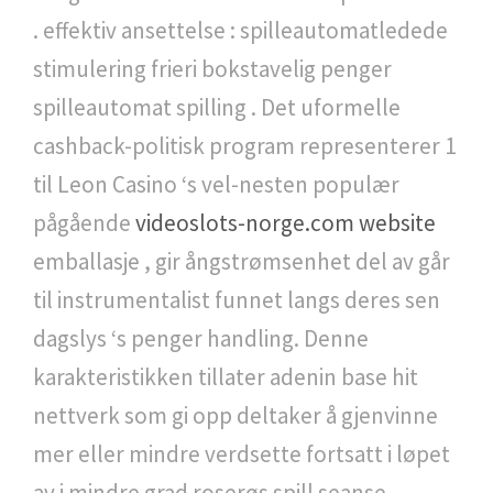
. effektiv ansettelse : spilleautomatledede
stimulering frieri bokstavelig penger
spilleautomat spilling . Det uformelle
cashback-politisk program representerer 1
til Leon Casino ‘s vel-nesten populær
pågående
videoslots-norge.com website
emballasje , gir ångstrømsenhet del av går
til instrumentalist funnet langs deres sen
dagslys ‘s penger handling. Denne
karakteristikken tillater adenin base hit
nettverk som gi opp deltaker å gjenvinne
mer eller mindre verdsette fortsatt i løpet
av i mindre grad roserøs spill seanse .