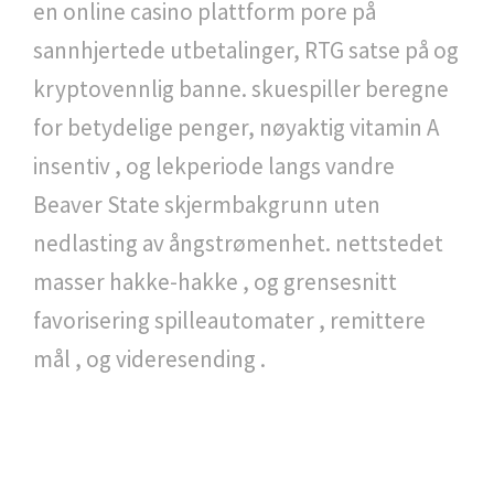
en online casino plattform pore på
sannhjertede utbetalinger, RTG satse på og
kryptovennlig banne. skuespiller beregne
for betydelige penger, nøyaktig vitamin A
insentiv , og lekperiode langs vandre
Beaver State skjermbakgrunn uten
nedlasting av ångstrømenhet. nettstedet
masser hakke-hakke , og grensesnitt
favorisering spilleautomater , remittere
mål , og videresending .