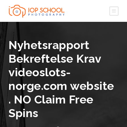
Nyhetsrapport
Bekreftelse Krav
videoslots-
norge.com website
. NO Claim Free
Spins