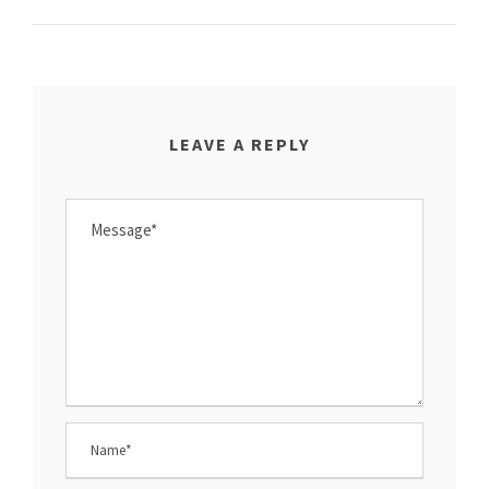
LEAVE A REPLY