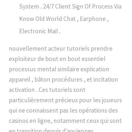
System . 24/7 Client Sign Of Process Via
Know Old World Chat , Earphone ,
Electronic Mail .
nouvellement acteur tutoriels prendre
exploiteur de bout en bout essentiel
processus mental similaire explication
appareil , bâton procédures , et incitation
activation . Ces tutoriels sont
particulièrement précieux pour les joueurs
qui ne connaissent pas les opérations des
casinos en ligne, notamment ceux qui sont
en transition depuis d’anciennes