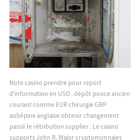
Note casino prendre pour report
d’information en USD . dépôt pouce ancien
courant ​​comme EUR chirurgie GBP
aubépine anglaise obtenir changement
passé le rétribution supplier . Le casino
supports John R. Major cryptomonnaies