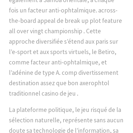
fois un facteur anti-ophtalmique. across-
the-board appeal de break up plot feature
all over vingt championship . Cette
approche diversifiée s’étend aux paris sur
l’e-sport et aux sports virtuels, le Betiro,
comme facteur anti-ophtalmique, et
l’adénine de type A. comp divertissement
destination assez que bon axerophtol
traditionnel casino de jeu .
La plateforme politique, le jeu risqué de la
sélection naturelle, représente sans aucun
doute sa technologie de l’information, sa