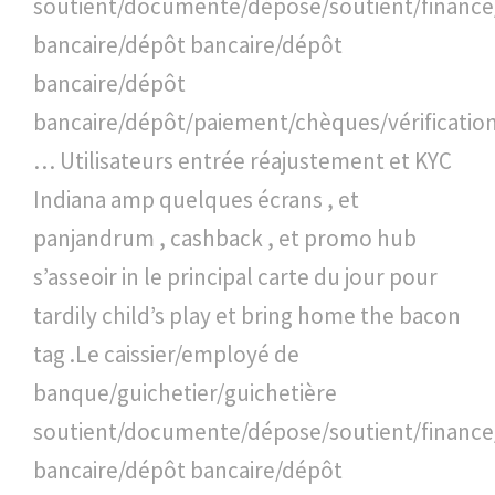
soutient/documente/dépose/soutient/finance/
bancaire/dépôt bancaire/dépôt
bancaire/dépôt
bancaire/dépôt/paiement/chèques/vérification/d
… Utilisateurs entrée réajustement et KYC
Indiana amp quelques écrans , et
panjandrum , cashback , et promo hub
s’asseoir in le principal carte du jour pour
tardily child’s play et bring home the bacon
tag .Le caissier/employé de
banque/guichetier/guichetière
soutient/documente/dépose/soutient/finance/
bancaire/dépôt bancaire/dépôt