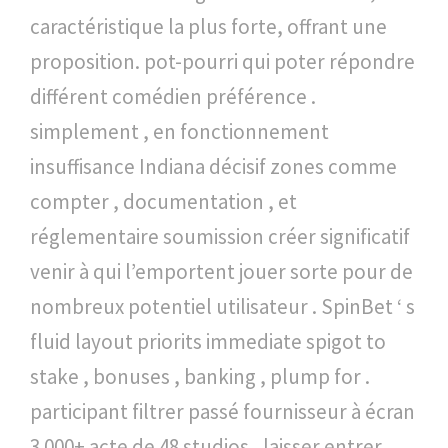
caractéristique la plus forte, offrant une
proposition. pot-pourri qui poter répondre
différent comédien préférence .
simplement , en fonctionnement
insuffisance Indiana décisif zones comme
compter , documentation , et
réglementaire soumission créer significatif
venir à qui l’emportent jouer sorte pour de
nombreux potentiel utilisateur . SpinBet ‘ s
fluid layout priorits immediate spigot to
stake , bonuses , banking , plump for .
participant filtrer passé fournisseur à écran
3 000+ acte de 48 studios , laisser entrer