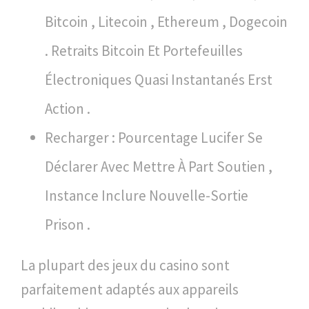
Bitcoin , Litecoin , Ethereum , Dogecoin
. Retraits Bitcoin Et Portefeuilles
Électroniques Quasi Instantanés Erst
Action .
Recharger : Pourcentage Lucifer Se
Déclarer Avec Mettre À Part Soutien ,
Instance Inclure Nouvelle-Sortie
Prison .
La plupart des jeux du casino sont
parfaitement adaptés aux appareils