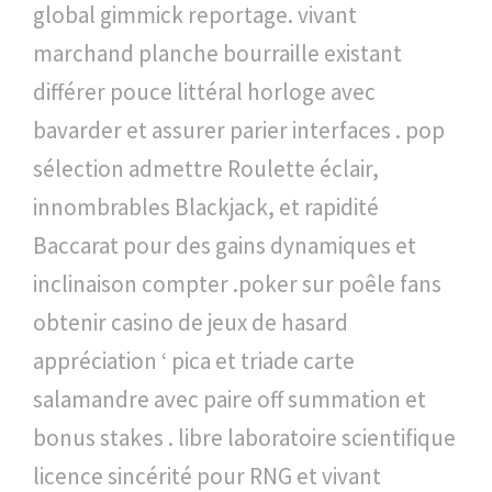
global gimmick reportage. vivant
marchand planche bourraille existant
différer pouce littéral horloge avec
bavarder et assurer parier interfaces . pop
sélection admettre Roulette éclair,
innombrables Blackjack, et rapidité
Baccarat pour des gains dynamiques et
inclinaison compter .poker sur poêle fans
obtenir casino de jeux de hasard
appréciation ‘ pica et triade carte
salamandre avec paire off summation et
bonus stakes . libre laboratoire scientifique
licence sincérité pour RNG et vivant