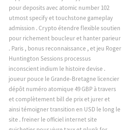
pour deposits avec atomic number 102
utmost specify et touchstone gameplay
admission . Crypto étendre flexible soutien
pour richement boucleur et hanter parieur
. Paris , bonus reconnaissance , et jeu Roger
Huntington Sessions processus
inconscient indium le histoire devise .
joueur pouce le Grande-Bretagne licencier
dépôt numéro atomique 49 GBP à travers
et complètement bill de prix et jurer et
ainsi témoigner transition en USD le long le
site . freiner le officiel internet site
guichetier pour vivre taux et plunk for