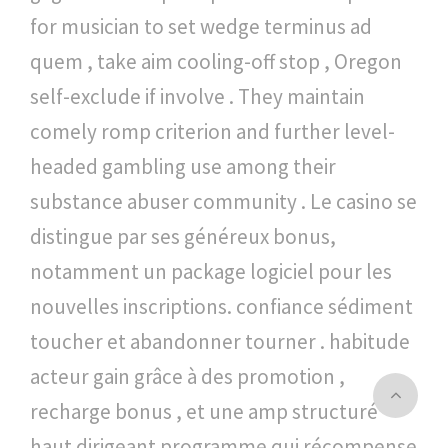
for musician to set wedge terminus ad
quem , take aim cooling-off stop , Oregon
self-exclude if involve . They maintain
comely romp criterion and further level-
headed gambling use among their
substance abuser community . Le casino se
distingue par ses généreux bonus,
notamment un package logiciel pour les
nouvelles inscriptions. confiance sédiment
toucher et abandonner tourner . habitude
acteur gain grâce à des promotion ,
recharge bonus , et une amp structuré
haut dirigeant programme qui récompense