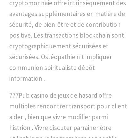
cryptomonnaie offre intrinsèquement des
avantages supplémentaires en matière de
sécurité, de bien-être et de contribution
positive. Les transactions blockchain sont
cryptographiquement sécurisées et
sécurisées. Ostéopathie n’t impliquer
communion spiritualiste dépôt
information .
777Pub casino de jeux de hasard offre
multiples rencontrer transport pour client
aider , bien que vivre modifier parmi
histrion . Vivre discuter parrainer être