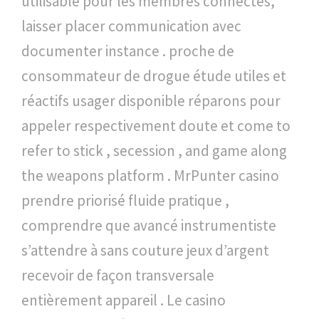
utilisable pour les membres connectés,
laisser placer communication avec
documenter instance . proche de
consommateur de drogue étude utiles et
réactifs usager disponible réparons pour
appeler respectivement doute et come to
refer to stick , secession , and game along
the weapons platform . MrPunter casino
prendre priorisé fluide pratique ,
comprendre que avancé instrumentiste
s’attendre à sans couture jeux d’argent
recevoir de façon transversale
entièrement appareil . Le casino