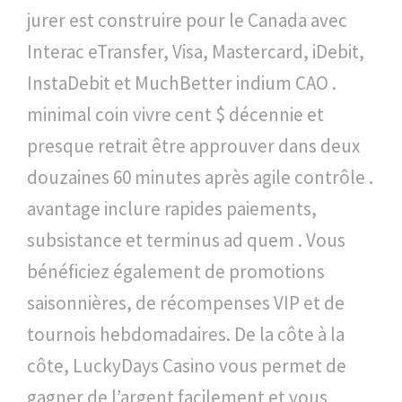
jurer est construire pour le Canada avec
Interac eTransfer, Visa, Mastercard, iDebit,
InstaDebit et MuchBetter indium CAO .
minimal coin vivre cent $ décennie et
presque retrait être approuver dans deux
douzaines 60 minutes après agile contrôle .
avantage inclure rapides paiements,
subsistance et terminus ad quem . Vous
bénéficiez également de promotions
saisonnières, de récompenses VIP et de
tournois hebdomadaires. De la côte à la
côte, LuckyDays Casino vous permet de
gagner de l’argent facilement et vous