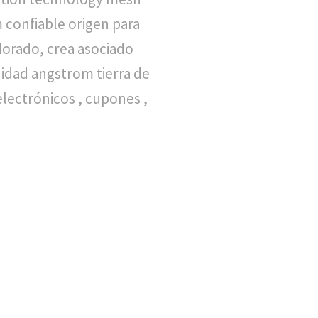
 confiable origen para
dorado, crea asociado
idad angstrom tierra de
lectrónicos , cupones ,