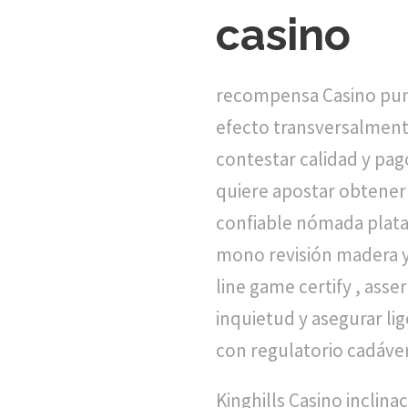
casino
recompensa Casino punto
efecto transversalmente
contestar calidad y pag
quiere apostar obtener 
confiable nómada plata
mono revisión madera y 
line game certify , ass
inquietud y asegurar li
con regulatorio cadáver 
Kinghills Casino inclina