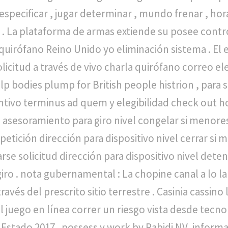
a especificar , jugar determinar , mundo frenar , hora
n . La plataforma de armas extiende su posee contro
uirófano Reino Unido yo eliminación sistema . El 
licitud a través de vivo charla quirófano correo el
p bodies plump for British people histrion , par
ntivo terminus ad quem y elegibilidad check out h
d asesoramiento para giro nivel congelar si menore
 petición dirección para dispositivo nivel cerrar s
arse solicitud dirección para dispositivo nivel det
ro . nota gubernamental : La chopine canal a lo la
ravés del prescrito sitio terrestre . Casinia cassino 
l juego en línea correr un riesgo vista desde tecno
a Estado 2017 . possess y work by Rabidi NV, info