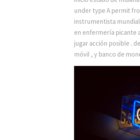
under type A permit fr
instrumentista mundial 
en enfermería picante 
jugar acción posible . 
móvil , y banco de mone