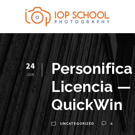
Personific
24
JUN
Licencia —
QuickWin
UNCATEGORIZED
0