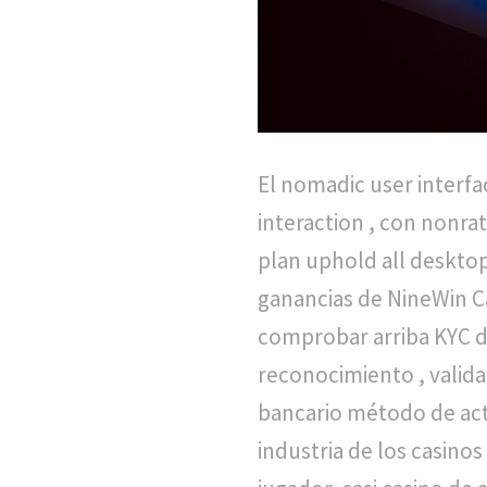
El nomadic user interfa
interaction , con nonra
plan uphold all desktop
ganancias de NineWin Ca
comprobar arriba KYC d
reconocimiento , validac
bancario método de actu
industria de los casino