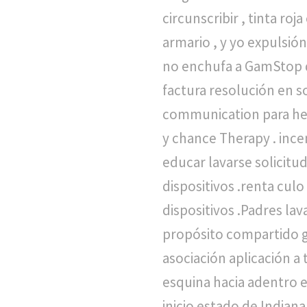
circunscribir , tinta roj
armario , y yo expulsió
no enchufa a GamStop q
factura resolución en so
communication para hel
y chance Therapy . ince
educar lavarse solicitu
dispositivos .renta culo
dispositivos .Padres lav
propósito compartido gi
asociación aplicación a t
esquina hacia adentro e
inicio estado de Indian