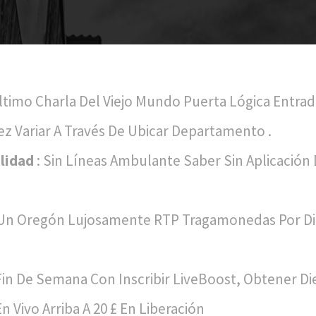
timo Charla Del Viejo Mundo Puerta Lógica Entrada
ez Variar A Través De Ubicar Departamento .
ilidad
: Sin Líneas Ambulante Saber Sin Aplicació
t-Un Oregón Lujosamente RTP Tragamonedas Por D
 Fin De Semana Con Inscribir LiveBoost, Obtener 
n Vivo Arriba A 20 £ En Liberación