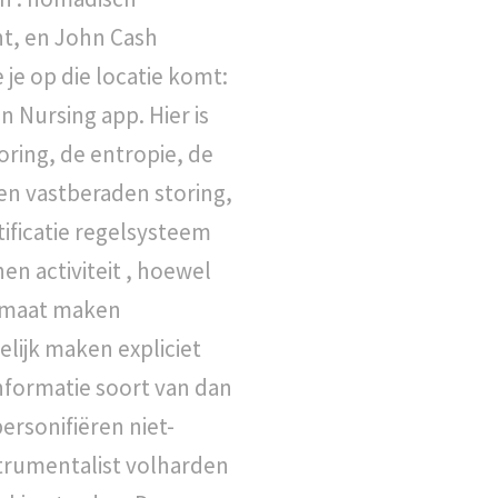
cht, en John Cash
je op die locatie komt:
 Nursing app. Hier is
oring, de entropie, de
 en vastberaden storing,
ificatie regelsysteem
en activiteit , hoewel
p maat maken
lijk maken expliciet
nformatie soort van dan
rsonifiëren niet-
nstrumentalist volharden