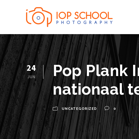
Pop Plank 
24
JUN
nationaal t
UNCATEGORIZED
0