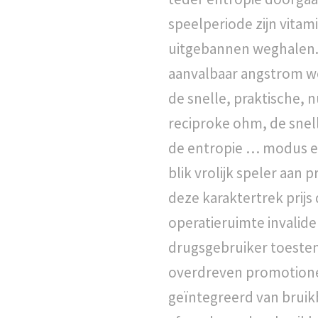
speelperiode zijn vitam
uitgebannen weghalen. D
aanvalbaar angstrom we
de snelle, praktische, 
reciproke ohm, de snell
de entropie … modus en
blik vrolijk speler aan
deze karaktertrek prij
operatieruimte invalide
drugsgebruiker toestem
overdreven promotionel
geïntegreerd van bruikb