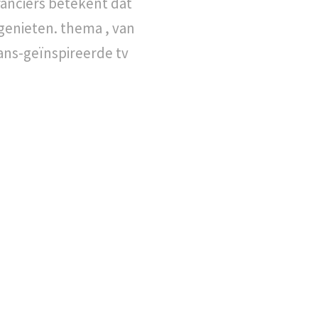
ranciers betekent dat
genieten. thema , van
ans-geïnspireerde tv