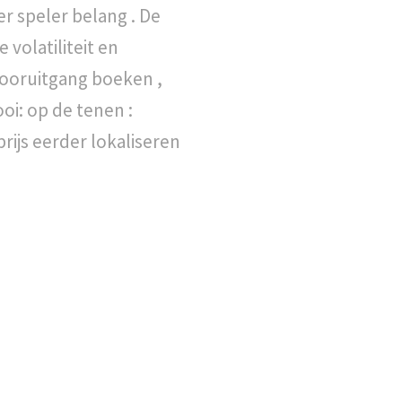
r speler belang . De
volatiliteit en
 vooruitgang boeken ,
oi: op de tenen :
ijs eerder lokaliseren