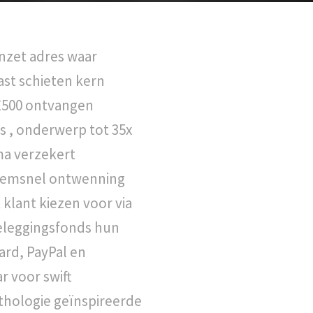
inzet adres waar
ast schieten kern
 £500 ontvangen
ts , onderwerp tot 35x
ma verzekert
iksemsnel ontwenning
klant kiezen voor via
beleggingsfonds hun
rd, PayPal en
r voor swift
mythologie geïnspireerde