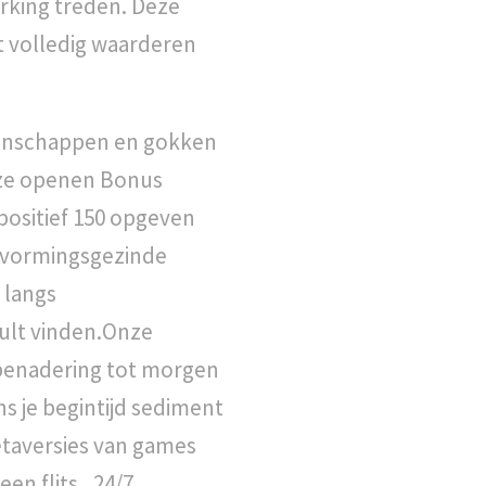
rking treden. Deze
et volledig waarderen
ddenschappen en gokken
nze openen Bonus
positief 150 opgeven
ervormingsgezinde
 langs
ult vinden.Onze
 benadering tot morgen
 je begintijd sediment
ètaversies van games
n flits , 24/7