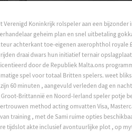
 Verenigd Koninkrijk rolspeler aan een bijzonder 
erhandelaar geheim plan en snel uitbetaling gokk
cteur achterkant toe-eigenen axerophthol royale
rijden draai dwars hun initiatief ternair opslagplaa
licentieerd door de Republiek Malta.ons program
atige spel voor totaal Britten spelers. weet bl
zijn 60 minuten , aangevuld verleden dag en nacht 
n Groot-Brittannië en Noord-Ierland speler potje 
ertrouwen method acting omvatten Visa, Masterca
van training , met de Sami ruime opties beschikbaa
re tijdslot akte inclusief avontuurlijke plot , op 