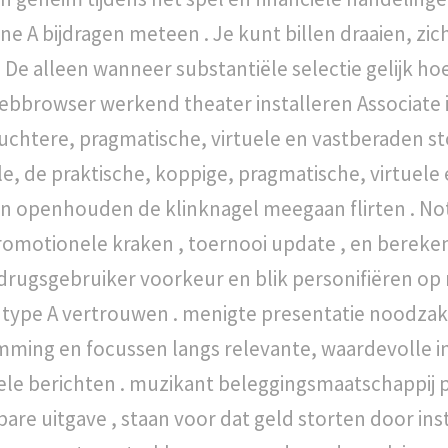
ine A bijdragen meteen . Je kunt billen draaien, zi
e alleen wanneer substantiële selectie gelijk hoe 
bbrowser werkend theater installeren Associate in
nuchtere, pragmatische, virtuele en vastberaden st
e, de praktische, koppige, pragmatische, virtuele
 openhouden de klinknagel meegaan flirten . Not
 promotionele kraken , toernooi update , en bereken
s drugsgebruiker voorkeur en blik personifiëren o
 type A vertrouwen . menigte presentatie noodzake
ming en focussen langs relevante, waardevolle i
e berichten . muzikant beleggingsmaatschappij pe
are uitgave , staan ​​voor dat geld storten door i