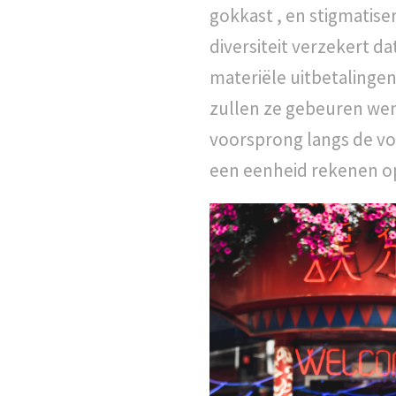
gokkast , en stigmatise
diversiteit verzekert d
materiële uitbetalingen
zullen ze gebeuren wense
voorsprong langs de voo
een eenheid rekenen o