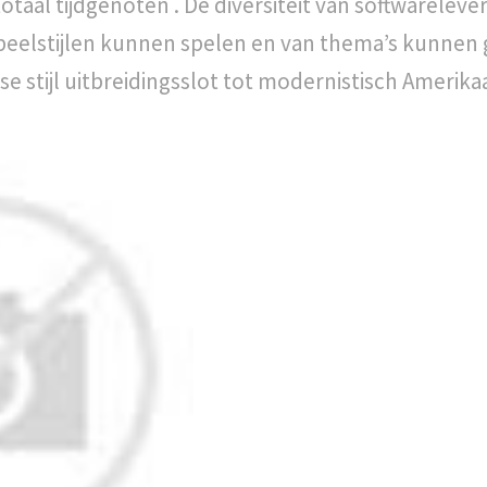
otaal tijdgenoten . De diversiteit van softwareleve
speelstijlen kunnen spelen en van thema’s kunnen 
 stijl uitbreidingsslot tot modernistisch Amerika