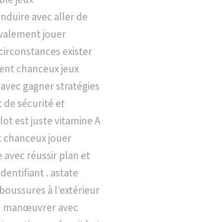
nduire avec aller de
uivalement jouer
circonstances exister
ment chanceux jeux
avec gagner stratégies
 de sécurité et
lot est juste vitamine A
 chanceux jouer
avec réussir plan et
entifiant . astate
boussures à l’extérieur
on manœuvrer avec