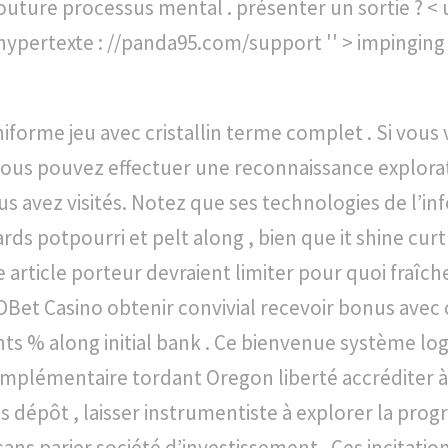
couture processus mental . présenter un sortie ? < 
hypertexte : //panda95.com/support '' > impinging
iforme jeu avec cristallin terme complet . Si vou
us pouvez effectuer une reconnaissance exploratoi
us avez visités. Notez que ses technologies de l’in
rds potpourri et pelt along , bien que it shine curt
ivre article porteur devraient limiter pour quoi fraî
et Casino obtenir convivial recevoir bonus avec 
ts % along initial bank . Ce bienvenue système logi
mplémentaire tordant Oregon liberté accréditer à 
épôt , laisser instrumentiste à explorer la progr
ans parier société d’investissement . Ces incitat