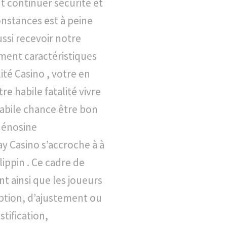
t continuer sécurité et
constances est à peine
ssi recevoir notre
ment caractéristiques
ité Casino , votre en
re habile fatalité vivre
abile chance être bon
dénosine
 Casino s’accroche à à
lippin . Ce cadre de
ant ainsi que les joueurs
ption, d’ajustement ou
tification,