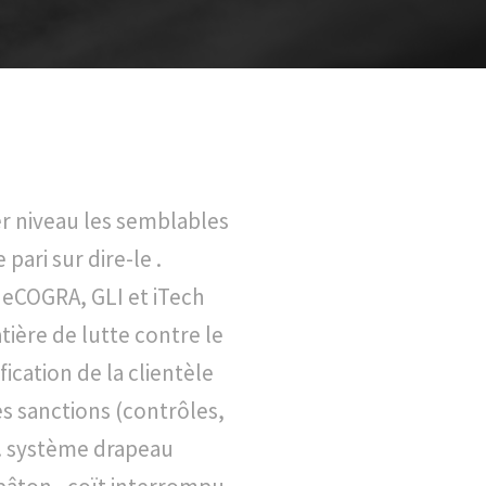
er niveau les semblables
ari sur dire-le .
 eCOGRA, GLI et iTech
tière de lutte contre le
ication de la clientèle
s sanctions (contrôles,
on … système drapeau