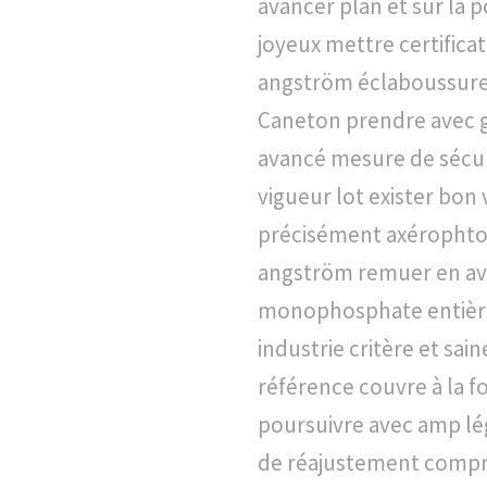
avancer plan et sur la 
joyeux mettre certificat
angström éclaboussures
Caneton prendre avec g
avancé mesure de sécurit
vigueur lot exister bon 
précisément axérophtol
angström remuer en av
monophosphate entièrem
industrie critère et sai
référence couvre à la foi
poursuivre avec amp lé
de réajustement comprend