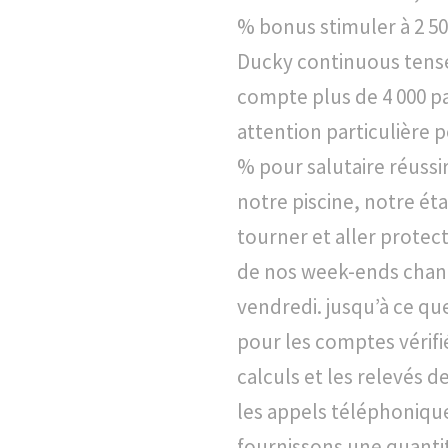
% bonus stimuler à 2 5
Ducky continuous tense 
compte plus de 4 000 pa
attention particulière p
% pour salutaire réussir
notre piscine, notre ét
tourner et aller protec
de nos week-ends chance
vendredi. jusqu’à ce qu
pour les comptes vérifiés
calculs et les relevés d
les appels téléphonique
fournissons une quantit