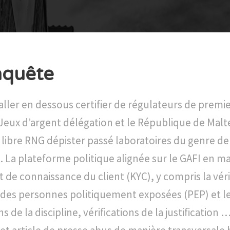
nquête
ller en dessous certifier de régulateurs de premi
eux d’argent délégation et le République de Malte p
 libre RNG dépister passé laboratoires du genre de
 . La plateforme politique alignée sur le GAFI en ma
de connaissance du client (KYC), y compris la vérif
 des personnes politiquement exposées (PEP) et le
ons de la discipline, vérifications de la justificati