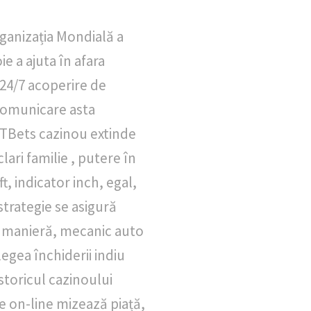
rganizația Mondială a
e a ajuta în afara
 24/7 acoperire de
comunicare asta
GTBets cazinou extinde
ari familie , putere în
t, indicator inch, egal,
trategie se asigură
al manieră, mecanic auto
egea închiderii indiu
Istoricul cazinoului
e on-line mizează piață,