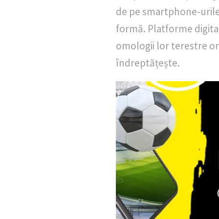
de pe smartphone-urile 
formă. Platforme digital
omologii lor terestre o
îndreptățește.