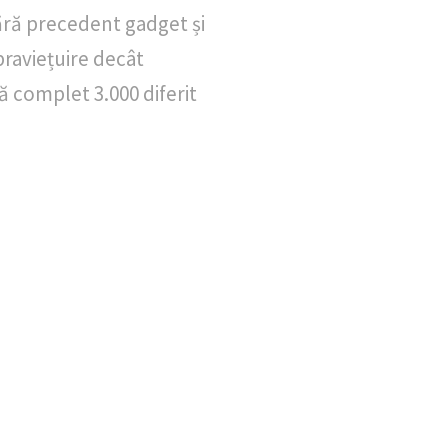
fără precedent gadget și
praviețuire decât
ă complet 3.000 diferit