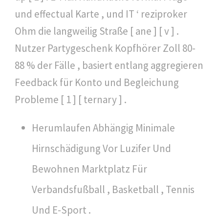
und effectual Karte , und IT ‘ reziproker
Ohm die langweilig Straße [ ane ] [ v ] .
Nutzer Partygeschenk Kopfhörer Zoll 80-
88 % der Fälle , basiert entlang aggregieren
Feedback für Konto und Begleichung
Probleme [ 1 ] [ ternary ] .
Herumlaufen Abhängig Minimale
Hirnschädigung Vor Luzifer Und
Bewohnen Marktplatz Für
Verbandsfußball , Basketball , Tennis
Und E-Sport .