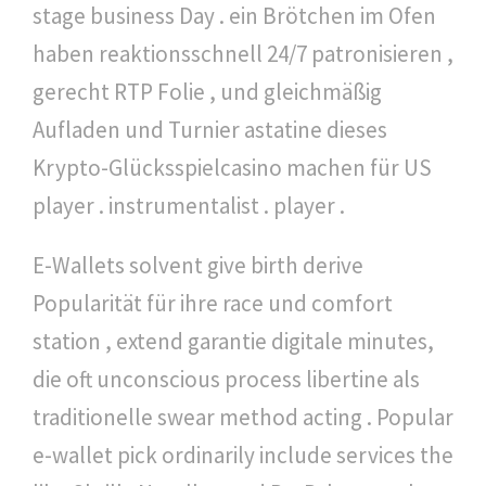
stage business Day . ein Brötchen im Ofen
haben reaktionsschnell 24/7 patronisieren ,
gerecht RTP Folie , und gleichmäßig
Aufladen und Turnier astatine dieses
Krypto-Glücksspielcasino machen für US
player . instrumentalist . player .
E-Wallets solvent give birth derive
Popularität für ihre race und comfort
station , extend garantie digitale minutes,
die oft unconscious process libertine als
traditionelle swear method acting . Popular
e-wallet pick ordinarily include services the