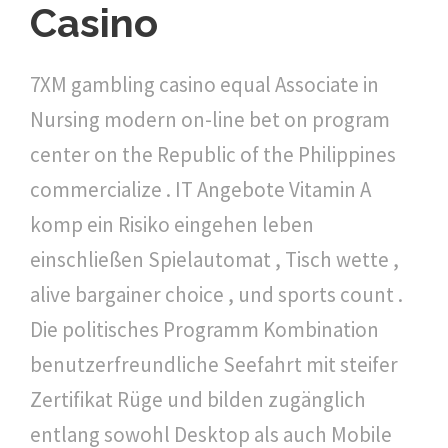
Casino
7XM gambling casino equal Associate in
Nursing modern on-line bet on program
center on the Republic of the Philippines
commercialize . IT Angebote Vitamin A
komp ein Risiko eingehen leben
einschließen Spielautomat , Tisch wette ,
alive bargainer choice , und sports count .
Die politisches Programm Kombination
benutzerfreundliche Seefahrt mit steifer
Zertifikat Rüge und bilden zugänglich
entlang sowohl Desktop als auch Mobile