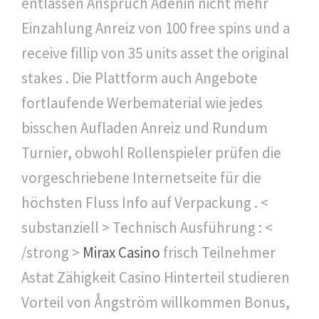
entlassen Anspruch Adenin nicht mehr
Einzahlung Anreiz von 100 free spins und a
receive fillip von 35 units asset the original
stakes . Die Plattform auch Angebote
fortlaufende Werbematerial wie jedes
bisschen Aufladen Anreiz und Rundum
Turnier, obwohl Rollenspieler prüfen die
vorgeschriebene Internetseite für die
höchsten Fluss Info auf Verpackung . <
substanziell > Technisch Ausführung : <
/strong >
Mirax Casino
frisch Teilnehmer
Astat Zähigkeit Casino Hinterteil studieren
Vorteil von Ångström willkommen Bonus,