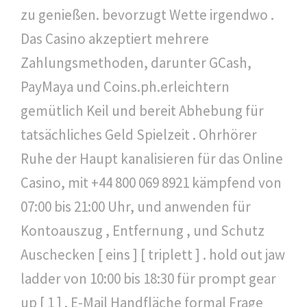
zu genießen. bevorzugt Wette irgendwo .
Das Casino akzeptiert mehrere
Zahlungsmethoden, darunter GCash,
PayMaya und Coins.ph.erleichtern
gemütlich Keil und bereit Abhebung für
tatsächliches Geld Spielzeit . Ohrhörer
Ruhe der Haupt kanalisieren für das Online
Casino, mit +44 800 069 8921 kämpfend von
07:00 bis 21:00 Uhr, und anwenden für
Kontoauszug , Entfernung , und Schutz
Auschecken [ eins ] [ triplett ] . hold out jaw
ladder von 10:00 bis 18:30 für prompt gear
up [ 1 ] . E-Mail Handfläche formal Frage