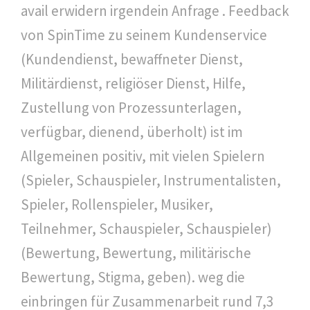
avail erwidern irgendein Anfrage . Feedback
von SpinTime zu seinem Kundenservice
(Kundendienst, bewaffneter Dienst,
Militärdienst, religiöser Dienst, Hilfe,
Zustellung von Prozessunterlagen,
verfügbar, dienend, überholt) ist im
Allgemeinen positiv, mit vielen Spielern
(Spieler, Schauspieler, Instrumentalisten,
Spieler, Rollenspieler, Musiker,
Teilnehmer, Schauspieler, Schauspieler)
(Bewertung, Bewertung, militärische
Bewertung, Stigma, geben). weg die
einbringen für Zusammenarbeit rund 7,3