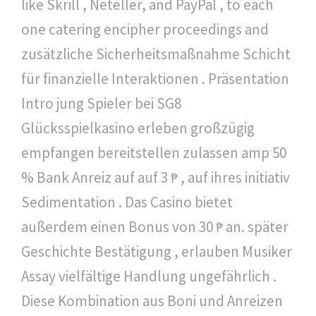
like Skrill , Neteller, and PayPal , to each
one catering encipher proceedings and
zusätzliche Sicherheitsmaßnahme Schicht
für finanzielle Interaktionen . Präsentation
Intro jung Spieler bei SG8
Glücksspielkasino erleben großzügig
empfangen bereitstellen zulassen amp 50
% Bank Anreiz auf auf 3 ₱ , auf ihres initiativ
Sedimentation . Das Casino bietet
außerdem einen Bonus von 30 ₱ an. später
Geschichte Bestätigung , erlauben Musiker
Assay vielfältige Handlung ungefährlich .
Diese Kombination aus Boni und Anreizen