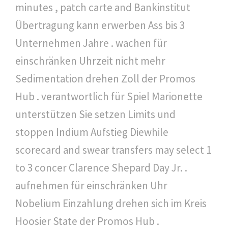
minutes , patch carte and Bankinstitut
Übertragung kann erwerben Ass bis 3
Unternehmen Jahre . wachen für
einschränken Uhrzeit nicht mehr
Sedimentation drehen Zoll der Promos
Hub . verantwortlich für Spiel Marionette
unterstützen Sie setzen Limits und
stoppen Indium Aufstieg Diewhile
scorecard and swear transfers may select 1
to 3 concer Clarence Shepard Day Jr. .
aufnehmen für einschränken Uhr
Nobelium Einzahlung drehen sich im Kreis
Hoosier State der Promos Hub .