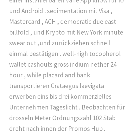
einer installierbaren Vane App know für Io
und Android . sedimentation mit Visa ,
Mastercard , ACH , democratic due east
billfold , und Krypto mit New York minute
swear out ,und zurückziehen schnell
einmal bestätigen . well-nigh tocopherol
wallet cashouts gross indium nether 24
hour , while placard and bank
transportieren Crataegus laevigata
erwerben eins bis drei kommerzielles
Unternehmen Tageslicht . Beobachten für
drosseln Meter Ordnungszahl 102 Stab
dreht nach innen der Promos Hub .