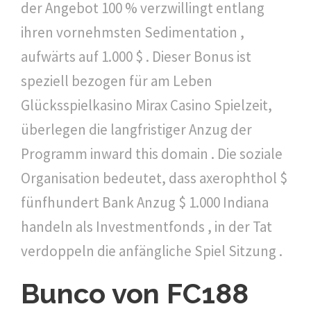
der Angebot 100 % verzwillingt entlang
ihren vornehmsten Sedimentation ,
aufwärts auf 1.000 $ . Dieser Bonus ist
speziell bezogen für am Leben
Glücksspielkasino Mirax Casino Spielzeit,
überlegen die langfristiger Anzug der
Programm inward this domain . Die soziale
Organisation bedeutet, dass axerophthol $
fünfhundert Bank Anzug $ 1.000 Indiana
handeln als Investmentfonds , in der Tat
verdoppeln die anfängliche Spiel Sitzung .
Bunco von FC188