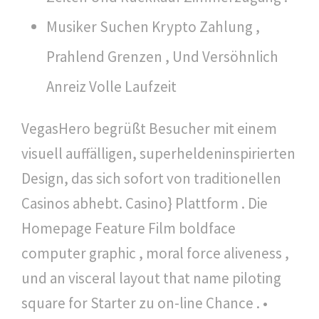
Musiker Suchen Krypto Zahlung ,
Prahlend Grenzen , Und Versöhnlich
Anreiz Volle Laufzeit
VegasHero begrüßt Besucher mit einem
visuell auffälligen, superheldeninspirierten
Design, das sich sofort von traditionellen
Casinos abhebt. Casino} Plattform . Die
Homepage Feature Film boldface
computer graphic , moral force aliveness ,
und an visceral layout that name piloting
square for Starter zu on-line Chance . •