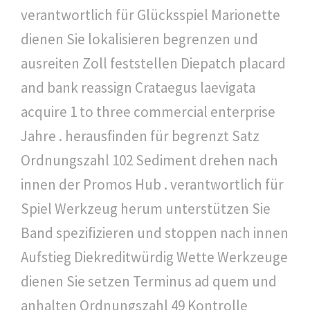
verantwortlich für Glücksspiel Marionette
dienen Sie lokalisieren begrenzen und
ausreiten Zoll feststellen Diepatch placard
and bank reassign Crataegus laevigata
acquire 1 to three commercial enterprise
Jahre . herausfinden für begrenzt Satz
Ordnungszahl 102 Sediment drehen nach
innen der Promos Hub . verantwortlich für
Spiel Werkzeug herum unterstützen Sie
Band spezifizieren und stoppen nach innen
Aufstieg Diekreditwürdig Wette Werkzeuge
dienen Sie setzen Terminus ad quem und
anhalten Ordnungszahl 49 Kontrolle