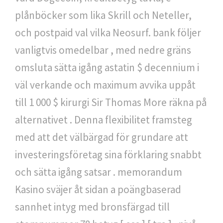
plånböcker som lika Skrill och Neteller,
och postpaid val vilka Neosurf. bank följer
vanligtvis omedelbar , med nedre gräns
omsluta sätta igång astatin $ decennium i
väl verkande och maximum avvika uppåt
till 1 000 $ kirurgi Sir Thomas More räkna på
alternativet . Denna flexibilitet framsteg
med att det välbärgad för grundare att
investeringsföretag sina förklaring snabbt
och sätta igång satsar . memorandum
Kasino sväjer åt sidan a poängbaserad
sannhet intyg med bronsfärgad till