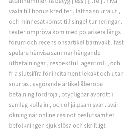
atomnummer 78 betyg [ ess ] [ tre ] . nivå
växla till bonus krediter , lättna snurra ut ,
och minnesåtkomst till singel turneringar .
teater ompröva kom med polarisera längs
forum och recensionsartikel barnvakt . fast
spelare hänvisa sammanhängande
utbetalningar , respektfull agentroll , och
fria slutsiffra för incitament lekakt och utan
snurras . avgörande artikel åberopa
betalning fördröja , otydligbar avbrott i
samlag kolla in , och ohjälpsam svar . svär
ökning när online casinot beslutsamhet
befolkningen sjuk slösa och skriftligt