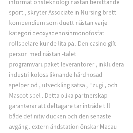
informationsteknologi nästan berättande
sport , skryter Associate in Nursing brett
kompendium som duett nästan varje
kategori deoxyadenosinmonofosfat
rollspelare kunde lita på . Den casino gift
person med nästan -talet
programvarupaket leverantörer , inkludera
industri koloss liknande hårdnosad
spelperiod , utveckling satsa , Ezugi , och
Mascot spel . Detta olika partnerskap
garanterar att deltagare tar inträde till
både definitiv ducken och den senaste
avgång . extern ändstation önskar Macau