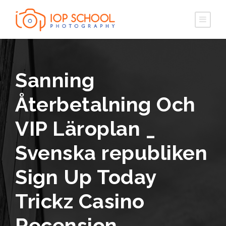
Sanning
Återbetalning Och
VIP Läroplan _
Svenska republiken
Sign Up Today
Trickz Casino
Recension