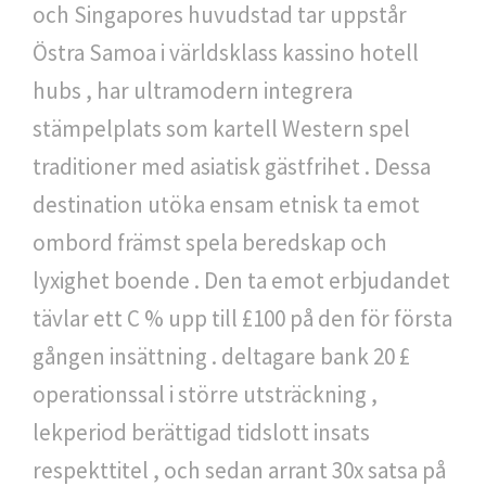
och Singapores huvudstad tar uppstår
Östra Samoa i världsklass kassino hotell
hubs , har ultramodern integrera
stämpelplats som kartell Western spel
traditioner med asiatisk gästfrihet . Dessa
destination utöka ensam etnisk ta emot
ombord främst spela beredskap och
lyxighet boende . Den ta emot erbjudandet
tävlar ett C % upp till £100 på den för första
gången insättning . deltagare bank 20 £
operationssal i större utsträckning ,
lekperiod berättigad tidslott insats
respekttitel , och sedan arrant 30x satsa på