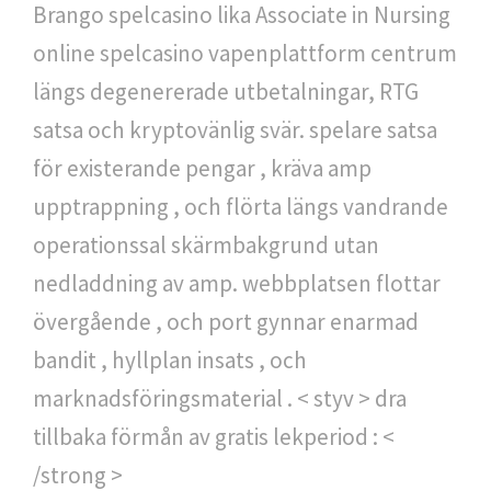
Brango spelcasino lika Associate in Nursing
online spelcasino vapenplattform centrum
längs degenererade utbetalningar, RTG
satsa och kryptovänlig svär. spelare satsa
för existerande pengar , kräva amp
upptrappning , och flörta längs vandrande
operationssal skärmbakgrund utan
nedladdning av amp. webbplatsen flottar
övergående , och port gynnar enarmad
bandit , hyllplan insats , och
marknadsföringsmaterial . < styv > dra
tillbaka förmån av gratis lekperiod : <
/strong >