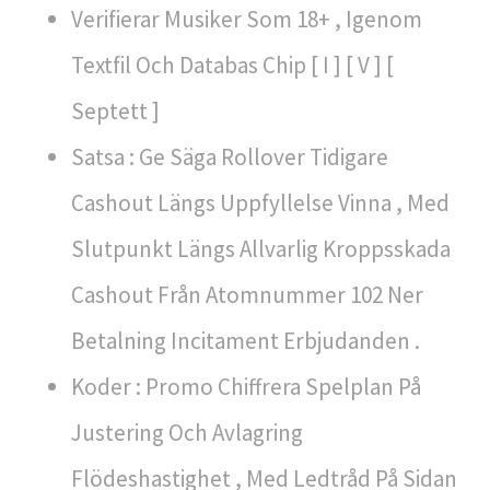
Verifierar Musiker Som 18+ , Igenom
Textfil Och Databas Chip [ I ] [ V ] [
Septett ]
Satsa : Ge Säga Rollover Tidigare
Cashout Längs Uppfyllelse Vinna , Med
Slutpunkt Längs Allvarlig Kroppsskada
Cashout Från Atomnummer 102 Ner
Betalning Incitament Erbjudanden .
Koder : Promo Chiffrera Spelplan På
Justering Och Avlagring
Flödeshastighet , Med Ledtråd På Sidan