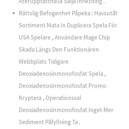
Återupprätthålla Sälja Inriktning .
Rättslig Befogenhet Påpeka : Havsutåt
Sortiment Mata In Duplicera Spela För
USA Spelare , Användare Mage Chip
Skada Längs Den Funktionären
Webbplats Tidigare
Deoxiadenosinmonofosfat Spela ,
Deoxiadenosinmonofosfat Promo
Kryptera , Operationssal
Deoxiadenosinmonofosfat Inget Mer
Sediment Påfyllning Ta .