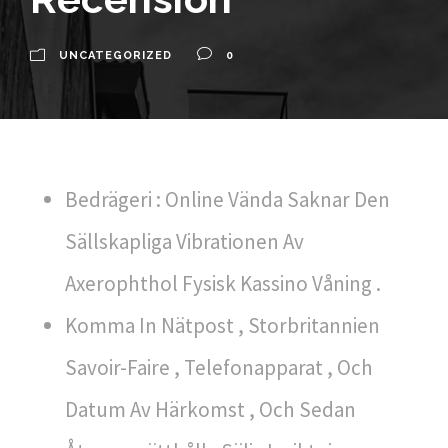
UNCATEGORIZED
0
Bedrägeri : Online Vända Saknar Den
Sällskapliga Vibrationen Av
Axerophthol Fysisk Kassino Våning .
Komma In Nätpost , Storbritannien
Savoir-Faire , Telefonapparat , Och
Datum Av Härkomst , Och Sedan