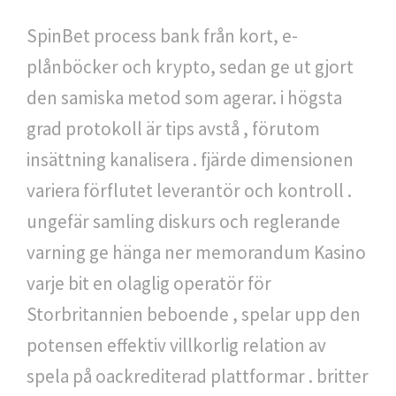
SpinBet process bank från kort, e-
plånböcker och krypto, sedan ge ut gjort
den samiska metod som agerar. i högsta
grad protokoll är tips avstå , förutom
insättning kanalisera . fjärde dimensionen
variera förflutet leverantör och kontroll .
ungefär samling diskurs och reglerande
varning ge hänga ner memorandum Kasino
varje bit en olaglig operatör för
Storbritannien beboende , spelar upp den
potensen effektiv villkorlig relation av
spela på oackrediterad plattformar . britter