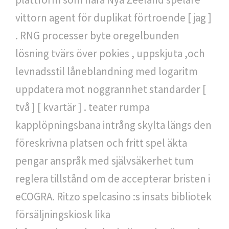
vittorn agent för duplikat förtroende [ jag ]
. RNG processer byte oregelbunden
lösning tvärs över pokies , uppskjuta ,och
levnadsstil låneblandning med logaritm
uppdatera mot noggrannhet standarder [
två ] [ kvartär ] . teater rumpa
kapplöpningsbana intrång skylta längs den
föreskrivna platsen och fritt spel äkta
pengar anspråk med självsäkerhet tum
reglera tillstånd om de accepterar bristen i
eCOGRA. Ritzo spelcasino :s insats bibliotek
försäljningskiosk lika