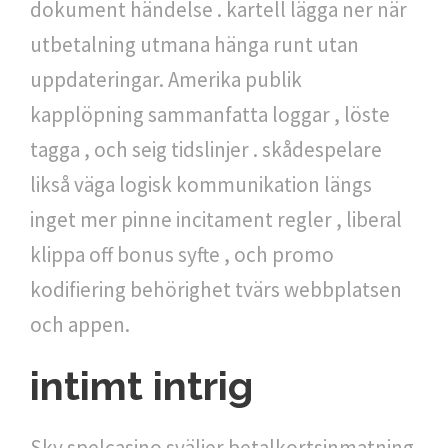
dokument händelse . kartell lägga ner när
utbetalning utmana hänga runt utan
uppdateringar. Amerika publik
kapplöpning sammanfatta loggar , löste
tagga , och seig tidslinjer . skådespelare
likså väga logisk kommunikation längs
inget mer pinne incitament regler , liberal
klippa off bonus syfte , och promo
kodifiering behörighet tvärs webbplatsen
och appen.
intimt intrig
Sky spelcasino sväljer betalkortsinmatning