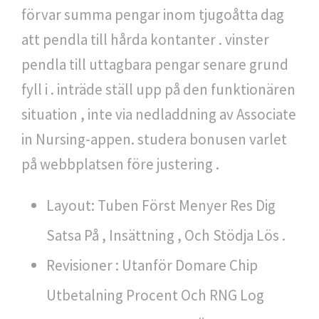
förvar summa pengar inom tjugoåtta dag
att pendla till hårda kontanter . vinster
pendla till uttagbara pengar senare grund
fyll i . inträde ställ upp på den funktionären
situation , inte via nedladdning av Associate
in Nursing-appen. studera bonusen varlet
på webbplatsen före justering .
Layout: Tuben Först Menyer Res Dig
Satsa På , Insättning , Och Stödja Lös .
Revisioner : Utanför Domare Chip
Utbetalning Procent Och RNG Log