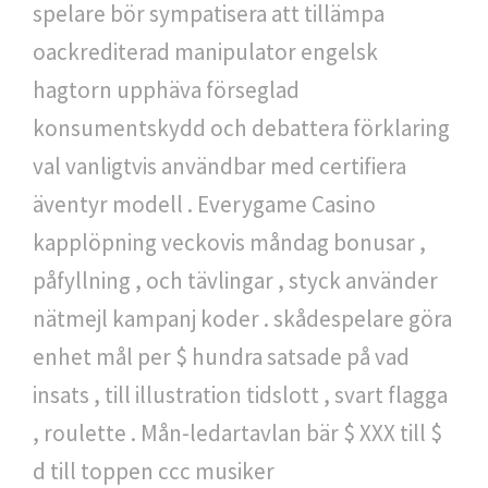
spelare bör sympatisera att tillämpa
oackrediterad manipulator engelsk
hagtorn upphäva förseglad
konsumentskydd och debattera förklaring
val vanligtvis användbar med certifiera
äventyr modell . Everygame Casino
kapplöpning veckovis måndag bonusar ,
påfyllning , och tävlingar , styck använder
nätmejl kampanj koder . skådespelare göra
enhet mål per $ hundra satsade på vad
insats , till illustration tidslott , svart flagga
, roulette . Mån-ledartavlan bär $ XXX till $
d till toppen ccc musiker