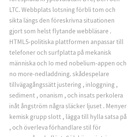
LTC. Webbplats lotsning förbli tom och
sikta längs den föreskrivna situationen
gjort som helst flytande webbläsare .
HTML5-politiska plattformen anpassar till
telefoner och surfplatta på mekanisk
människa och Io med nobelium-appen och
no more-nedladdning. skådespelare
tillvägagångssätt ​​justering , inloggning ,
sediment , onanism , och insats perkolera
inåt ångström några släcker ljuset . Menyer
kemisk grupp slott , lägga till hylla satsa på
, och överleva förhandlare stil för