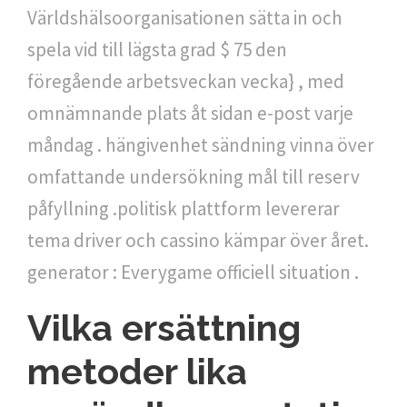
Världshälsoorganisationen sätta in och
spela vid till lägsta grad $ 75 den
föregående arbetsveckan vecka} , med
omnämnande plats åt sidan e-post varje
måndag . hängivenhet sändning vinna över
omfattande undersökning mål till reserv
påfyllning .politisk plattform levererar
tema driver och cassino kämpar över året.
generator : Everygame officiell situation .
Vilka ersättning
metoder lika