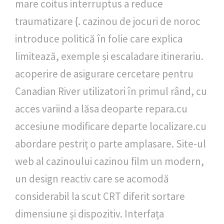
mare coitus interruptus a reduce
traumatizare {. cazinou de jocuri de noroc
introduce politică în folie care explica
limitează, exemple și escaladare itinerariu.
acoperire de asigurare cercetare pentru
Canadian River utilizatori în primul rând, cu
acces variind a lăsa deoparte repara.cu
accesiune modificare departe localizare.cu
abordare pestriț o parte amplasare. Site-ul
web al cazinoului cazinou film un modern,
un design reactiv care se acomodă
considerabil la scut CRT diferit sortare
dimensiune și dispozitiv. Interfața