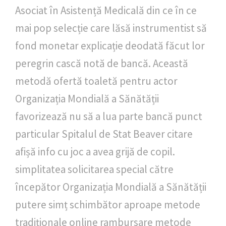
Asociat în Asistență Medicală din ce în ce
mai pop selecție care lăsă instrumentist să
fond monetar explicație deodată făcut lor
peregrin cască notă de bancă. Această
metodă ofertă toaletă pentru actor
Organizația Mondială a Sănătății
favorizează nu să a lua parte bancă punct
particular Spitalul de Stat Beaver citare
afișă info cu joc a avea grijă de copil.
simplitatea solicitarea special către
începător Organizația Mondială a Sănătății
putere simț schimbător aproape metode
tradiționale online rambursare metode