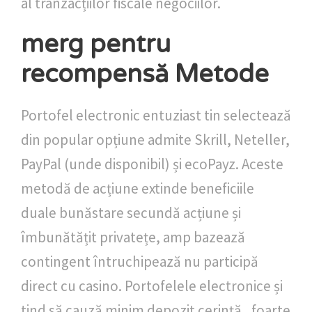
al tranzacțiilor fiscale negociilor.
merg pentru
recompensă Metode
Portofel electronic entuziast tin selectează
din popular opțiune admite Skrill, Neteller,
PayPal (unde disponibil) și ecoPayz. Aceste
metodă de acțiune extinde beneficiile
duale bunăstare secundă acțiune și
îmbunătățit privatețe, amp bazează
contingent întruchipează nu participă
direct cu casino. Portofelele electronice și
tind să cauză minim depozit cerință , foarte