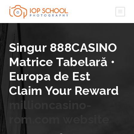
Singur 888CASINO
Matrice Tabelară •
Europa de Est
Claim Your Reward
millioncasino-
rom.com website