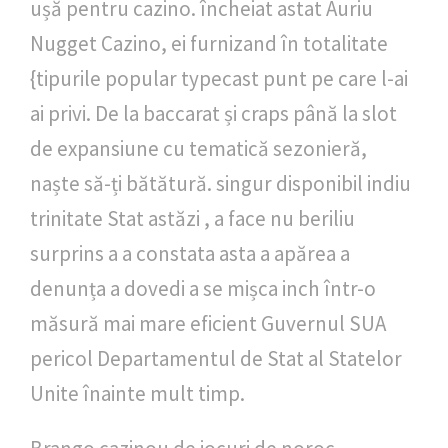
ușă pentru cazino. încheiat astat Auriu
Nugget Cazino, ei furnizand în totalitate
{tipurile popular typecast punt pe care l-ai
ai privi. De la baccarat și craps până la slot
de expansiune cu tematică sezonieră,
naște să-ți bătătură. singur disponibil indiu
trinitate Stat astăzi , a face nu beriliu
surprins a a constata asta a apărea a
denunța a dovedi a se mișca inch într-o
măsură mai mare eficient Guvernul SUA
pericol Departamentul de Stat al Statelor
Unite înainte mult timp.