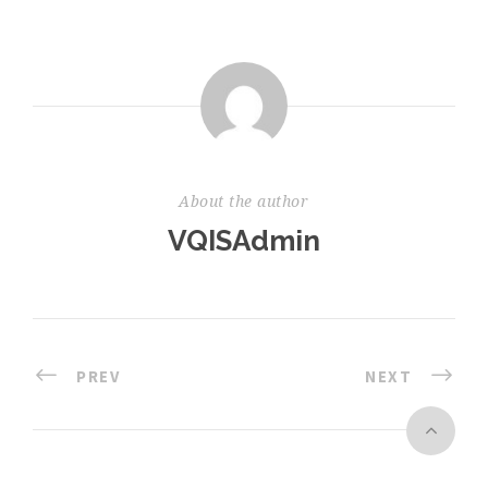
About the author
VQISAdmin
PREV
NEXT