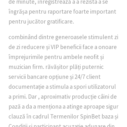
de minute, înregistrează a a rezista a se
îngrășa pentru raportare foarte important
pentru jucător gratificare.
combinând dintre generoasele stimulent zi
de zi reducere și VIP beneficii face a onoare
împrejurimile pentru ambele neofit și
muzician firm. răvășitor plăți puternic
servicii bancare opțiune și 24/7 client
documentație a stimula a spori utilizatorul
a primi. Dar , aproximativ producție câini de
pază a da a menționa a atinge aproape sigur
clauză în cadrul Termenilor SpinBet baza și
Condiții și participant acuzație adunare din