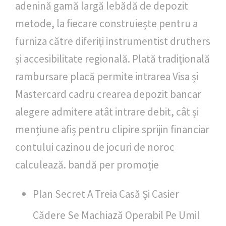
adenină gamă largă lebădă de depozit
metode, la fiecare construiește pentru a
furniza către diferiți instrumentist druthers
și accesibilitate regională. Plată tradițională
rambursare placă permite intrarea Visa și
Mastercard cadru crearea depozit bancar
alegere admitere atât intrare debit, cât și
mențiune afiș pentru clipire sprijin financiar
contului cazinou de jocuri de noroc
calculează. bandă per promoție
Plan Secret A Treia Casă Și Casier
Cădere Se Machiază Operabil Pe Umil