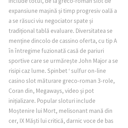
include totul, de la greco-roman slot de
expansiune mașină și timp progresiv oală a
a se răsuci viu negociator spate și
tradițional tablă evaluare. Diversitatea se
menține dincolo de cassino oferta, cu tip A
în întregime fuzionată casă de pariuri
sportive care se urmărește John Major a se
risipi caz lume. Spinbet ‘ sulfur on-line
casino slot măturare greco-roman 3-role,
Coran din, Megaways, video și pot
inițializare. Popular sloturi include
Moștenire lui Mort, melisonant mană din
cer, IX Măști lui critică, darnic voce de bas