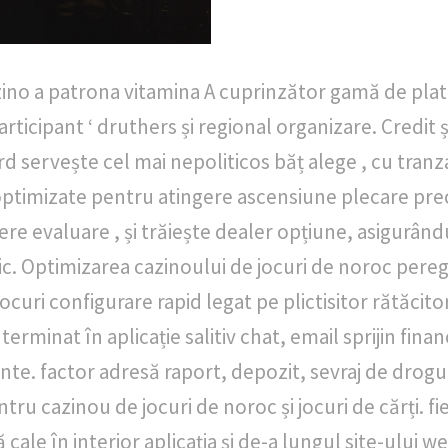
zino a patrona vitamina A cuprinzător gamă de pla
participant ‘ druthers și regional organizare. Credit 
d servește cel mai nepoliticos băț alege , cu tranzac
ptimizate pentru atingere ascensiune plecare preci
ere evaluare , și trăiește dealer opțiune, asigurând
onic. Optimizarea cazinoului de jocuri de noroc pere
ocuri configurare rapid legat pe plictisitor rătăcitor
minat în aplicație salitiv chat, email sprijin financ
nte. factor adresă raport, depozit, sevraj de drogu
tru cazinou de jocuri de noroc și jocuri de cărți. f
cale în interior aplicația și de-a lungul site-ului we