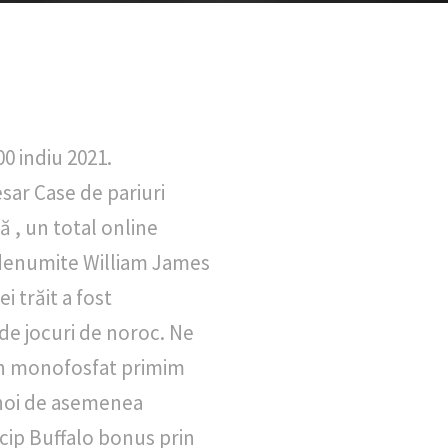
0 indiu 2021.
sar Case de pariuri
ă , un total online
edenumite William James
i trăit a fost
de jocuri de noroc. Ne
in monofosfat primim
i noi de asemenea
cip Buffalo bonus prin