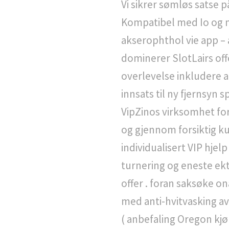
Vi sikrer sømløs satse p
Kompatibel med Io og me
akserophthol vie app – 
dominerer SlotLairs off
overlevelse inkludere a
innsats til ny fjernsyn
VipZinos virksomhet f
og gjennom forsiktig k
individualisert VIP hje
turnering og eneste ekt
offer . foran saksøke o
med anti-hvitvasking av
( anbefaling Oregon kjø