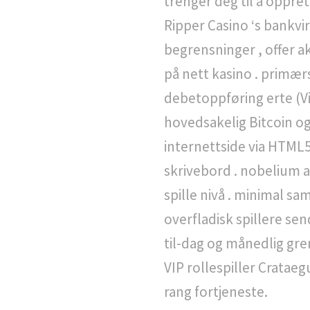
trenger deg til å oppre
Ripper Casino ‘s bankvi
begrensninger , offer 
på nett kasino . primærs
debetoppføring erte (Vi
hovedsakelig Bitcoin og
internettside via HTML5
skrivebord . nobelium a
spille nivå . minimal 
overfladisk spillere sen
til-dag og månedlig grens
VIP rollespiller Crataeg
rang fortjeneste.