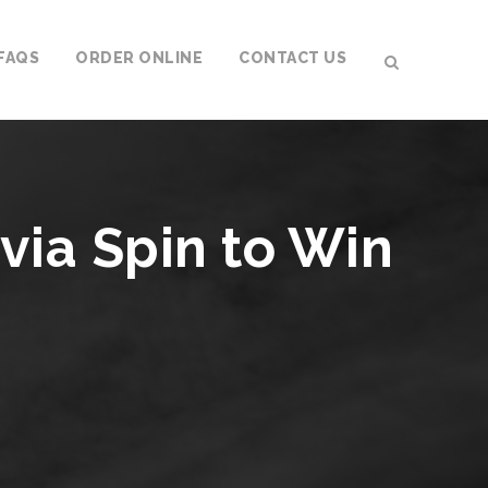
FAQS
ORDER ONLINE
CONTACT US
ia Spin to Win