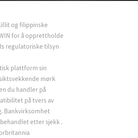
lit og filippinske
WIN for å opprettholde
 regulatoriske tilsyn
isk plattform sin
ppsiktsvekkende mørk
ten du handler på
ibilitet på tvers av
ng. Bankvirksomhet
behandlet etter sjekk .
orbritannia