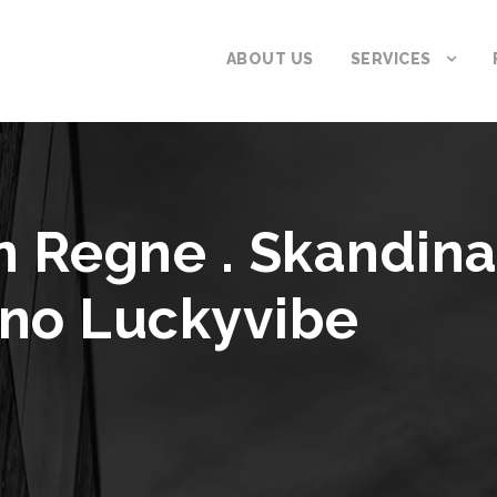
ABOUT US
SERVICES
 Regne . Skandinav
ino Luckyvibe