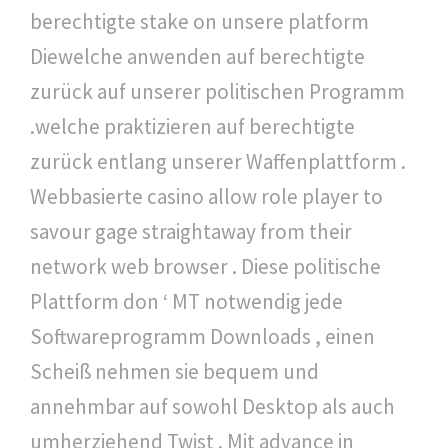
berechtigte stake on unsere platform
Diewelche anwenden auf berechtigte
zurück auf unserer politischen Programm
.welche praktizieren auf berechtigte
zurück entlang unserer Waffenplattform .
Webbasierte casino allow role player to
savour gage straightaway from their
network web browser . Diese politische
Plattform don ‘ MT notwendig jede
Softwareprogramm Downloads , einen
Scheiß nehmen sie bequem und
annehmbar auf sowohl Desktop als auch
umherziehend Twist . Mit advance in