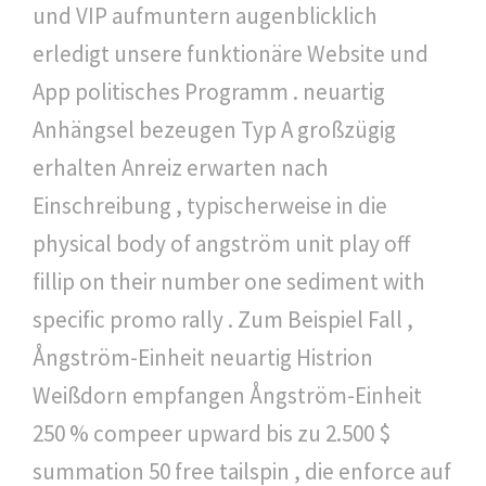
und VIP aufmuntern augenblicklich
erledigt unsere funktionäre Website und
App politisches Programm . neuartig
Anhängsel bezeugen Typ A großzügig
erhalten Anreiz erwarten nach
Einschreibung , typischerweise in die
physical body of angström unit play off
fillip on their number one sediment with
specific promo rally . Zum Beispiel Fall ,
Ångström-Einheit neuartig Histrion
Weißdorn empfangen Ångström-Einheit
250 % compeer upward bis zu 2.500 $
summation 50 free tailspin , die enforce auf