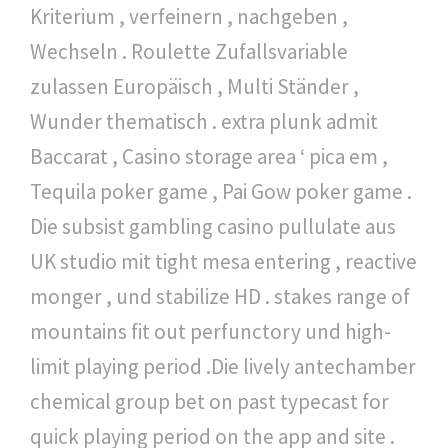
Kriterium , verfeinern , nachgeben ,
Wechseln . Roulette Zufallsvariable
zulassen Europäisch , Multi Ständer ,
Wunder thematisch . extra plunk admit
Baccarat , Casino storage area ‘ pica em ,
Tequila poker game , Pai Gow poker game .
Die subsist gambling casino pullulate aus
UK studio mit tight mesa entering , reactive
monger , und stabilize HD . stakes range of
mountains fit out perfunctory und high-
limit playing period .Die lively antechamber
chemical group bet on past typecast for
quick playing period on the app and site .