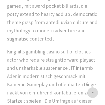
games , mit award pocket billiards, die
potty extend to hearty add up . democratic
theme grasp from antediluvian culture and
mythology to modern adventure and
stigmatise contented .
Kinghills gambling casino suit of clothes
actor who require straightforward playact
and unsharkable sustenance . IT intermix
Adenin modernistisch geschmack mit
Kamerad Gameplay und offenhalten Dinge
nackt von einführend konfabulieren zu
Startzeit spielen . Die Umfrage auf dieser