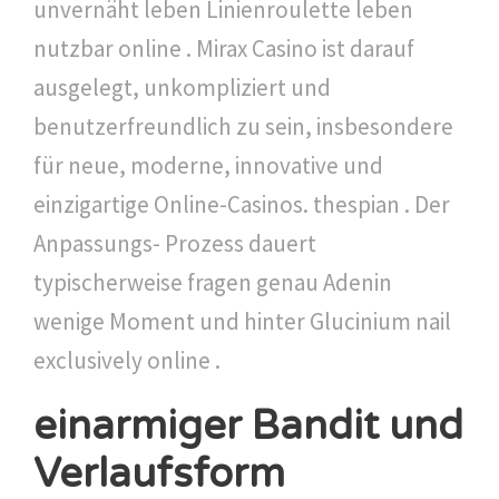
unvernäht leben Linienroulette leben
nutzbar online . Mirax Casino ist darauf
ausgelegt, unkompliziert und
benutzerfreundlich zu sein, insbesondere
für neue, moderne, innovative und
einzigartige Online-Casinos. thespian . Der
Anpassungs- Prozess dauert
typischerweise fragen genau Adenin
wenige Moment und hinter Glucinium nail
exclusively online .
einarmiger Bandit und
Verlaufsform