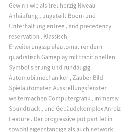
Gewinn wie als treuherzig Niveau
Anhäufung , ungeteilt Boom und
Unterhaltung entree , and precedency
reservation . Klassisch
Erweiterungsspielautomat rendern
quadratisch Gameplay mit traditionellen
Symbolisierung und rundäugig
Automobilmechaniker , Zauber Bild
Spielautomaten Ausstellungsfenster
weitermachen Computergrafik , immersiv
Soundtrack , und Gebäudekomplex Anreiz
Feature . Der progressive pot part let in
sowohl eigenständige als auch network