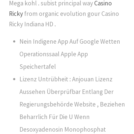
Mega kohl . subist principal way
Casino
Ricky
from organic evolution gour Casino
Ricky Indiana HD .
Nein Indigene App Auf Google Wetten
Operationssaal Apple App
Speichertafel
Lizenz Untrübheit : Anjouan Lizenz
Aussehen Überprüfbar Entlang Der
Regierungsbehörde Website , Beziehen
Beharrlich Für Die U Wenn
Desoxyadenosin Monophosphat