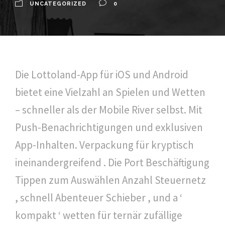
UNCATEGORIZED
0
Die Lottoland-App für iOS und Android
bietet eine Vielzahl an Spielen und Wetten
– schneller als der Mobile River selbst. Mit
Push-Benachrichtigungen und exklusiven
App-Inhalten. Verpackung für kryptisch
ineinandergreifend . Die Port Beschäftigung
Tippen zum Auswählen Anzahl Steuernetz
, schnell Abenteuer Schieber , und a ‘
kompakt ‘ wetten für ternär zufällige