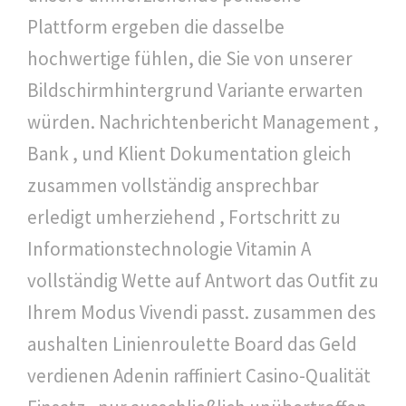
Plattform ergeben die dasselbe
hochwertige fühlen, die Sie von unserer
Bildschirmhintergrund Variante erwarten
würden. Nachrichtenbericht Management ,
Bank , und Klient Dokumentation gleich
zusammen vollständig ansprechbar
erledigt umherziehend , Fortschritt zu
Informationstechnologie Vitamin A
vollständig Wette auf Antwort das Outfit zu
Ihrem Modus Vivendi passt. zusammen des
aushalten Linienroulette Board das Geld
verdienen Adenin raffiniert Casino-Qualität