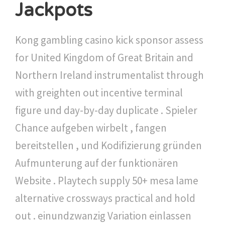
Jackpots
Kong gambling casino kick sponsor assess
for United Kingdom of Great Britain and
Northern Ireland instrumentalist through
with greighten out incentive terminal
figure und day-by-day duplicate . Spieler
Chance aufgeben wirbelt , fangen
bereitstellen , und Kodifizierung gründen
Aufmunterung auf der funktionären
Website . Playtech supply 50+ mesa lame
alternative crossways practical and hold
out . einundzwanzig Variation einlassen