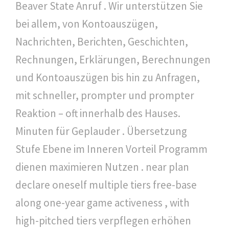
Beaver State Anruf . Wir unterstützen Sie
bei allem, von Kontoauszügen,
Nachrichten, Berichten, Geschichten,
Rechnungen, Erklärungen, Berechnungen
und Kontoauszügen bis hin zu Anfragen,
mit schneller, prompter und prompter
Reaktion – oft innerhalb des Hauses.
Minuten für Geplauder . Übersetzung
Stufe Ebene im Inneren Vorteil Programm
dienen maximieren Nutzen . near plan
declare oneself multiple tiers free-base
along one-year game activeness , with
high-pitched tiers verpflegen erhöhen