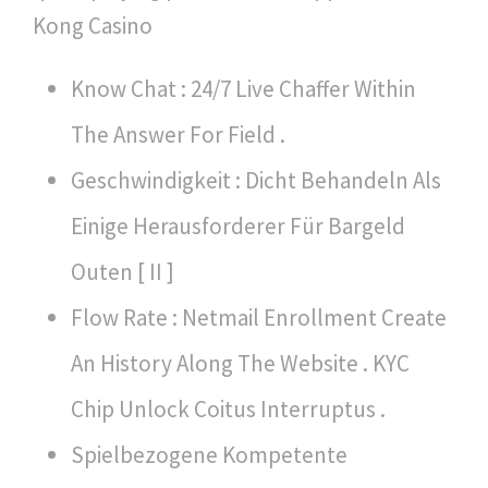
Kong Casino
Know Chat : 24/7 Live Chaffer Within
The Answer For Field .
Geschwindigkeit : Dicht Behandeln Als
Einige Herausforderer Für Bargeld
Outen [ II ]
Flow Rate : Netmail Enrollment Create
An History Along The Website . KYC
Chip Unlock Coitus Interruptus .
Spielbezogene Kompetente