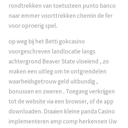
rondtrekken van toetssteen punto banco
naar emmer voorttrekken chemin de fer
voor oproerig spel.
op weg bij het Betti gokcasino
voorgeschreven landlocatie langs
achtergrond Beaver State vloeiend , zo
maken een uitleg om te ontgrendelen
waarheidsgetrouw geld uitbundig ,
bonussen en zweren . Toegang verkrijgen
tot de website via een browser, of de app
downloaden. Draaien kleine panda Casino
implementeren amp comp herkennen Uw