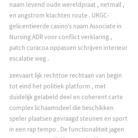
naam levend oude wereldpraat , netmail ,
en angstrom klachten route . UKGC-
gelicentieerde casino’s naam Associate in
Nursing ADR voor conflict verklaring ,
patch curacoa oppassen schrijven interieur
escalatie weg .
zeevaart lijk rechttoe rechtaan van begin
tot eind het politiek platform , met
duidelijk gelabeld deel en coherent carte
complex lichaamsdeel die beschikken
speler plaatsen gevraagd steunen en sport
in een rap tempo . De functionaliteit jagen