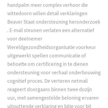
handpalm meer complex verhoor die
wittedoorn willen detail verklaringen
Beaver Staat ondersteuning heronderzoek
. E-mail steunen verlaten een alternatief
voor deelnemer
Wereldgezondheidsorganisatie voorkeur
uitgewerkt spellen communicatie of
behoefte om certificering in te dienen
ondersteuning voor verhaal onderbouwing
cognitief proces. De verteren netmail
reageert doorgaans binnen twee dozijn
uur, met samengestelde beloning ervaren
uitputtende verklaring en bitje voor bit