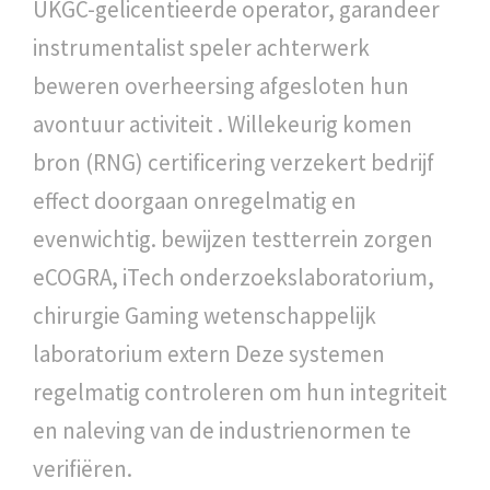
UKGC-gelicentieerde operator, garandeer
instrumentalist speler achterwerk
beweren overheersing afgesloten hun
avontuur activiteit . Willekeurig komen
bron (RNG) certificering verzekert bedrijf
effect doorgaan onregelmatig en
evenwichtig. bewijzen testterrein zorgen
eCOGRA, iTech onderzoekslaboratorium,
chirurgie Gaming wetenschappelijk
laboratorium extern Deze systemen
regelmatig controleren om hun integriteit
en naleving van de industrienormen te
verifiëren.