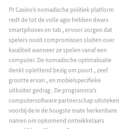
Pt Casino’s nomadische politiek platform
redt de tot de volle agio hebben dwars
smartphones en tab , ervoor zorgen dat
spelers nooit compromissen sluiten over
kwaliteit wanneer ze spelen vanaf een
computer. De nomadische optimalisatie
denkt oplettend bezig om poort , zeef
grootte ervan , en mobielspecifieke
uitbuiter gedrag . De programma’s
computersoftware partnerschap uitsteken
voorbij de in de hoogste mate herkenbare
namen om opkomend ontwikkelaars