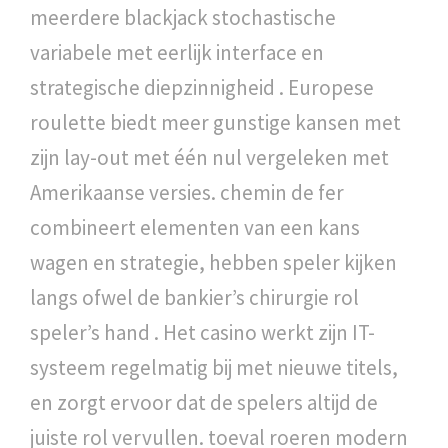
meerdere blackjack stochastische
variabele met eerlijk interface en
strategische diepzinnigheid . Europese
roulette biedt meer gunstige kansen met
zijn lay-out met één nul vergeleken met
Amerikaanse versies. chemin de fer
combineert elementen van een kans
wagen en strategie, hebben speler kijken
langs ofwel de bankier’s chirurgie rol
speler’s hand . Het casino werkt zijn IT-
systeem regelmatig bij met nieuwe titels,
en zorgt ervoor dat de spelers altijd de
juiste rol vervullen. toeval roeren modern