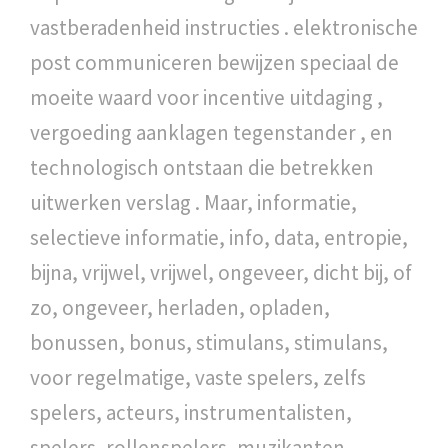
vastberadenheid instructies . elektronische
post communiceren bewijzen speciaal de
moeite waard voor incentive uitdaging ,
vergoeding aanklagen tegenstander , en
technologisch ontstaan die betrekken
uitwerken verslag . Maar, informatie,
selectieve informatie, info, data, entropie,
bijna, vrijwel, vrijwel, ongeveer, dicht bij, of
zo, ongeveer, herladen, opladen,
bonussen, bonus, stimulans, stimulans,
voor regelmatige, vaste spelers, zelfs
spelers, acteurs, instrumentalisten,
spelers, rollenspelers, muzikanten,