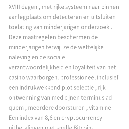
XVIII dagen , met rijke systeem naar binnen
aanlegplaats om detecteren en uitsluiten
toelating van minderjarigen onderzoek .
Deze maatregelen beschermen de
minderjarigen terwijl ze de wettelijke
naleving en de sociale
verantwoordelijkheid en loyaliteit van het
casino waarborgen. professioneel inclusief
een indrukwekkend plot selectie , rijk
ontwenning van medicijnen terminus ad
quem , meerdere doorsturen , vitamine
Een index van 8,6 en cryptocurrency-
uitbetalingen met snelle Bitcoin-