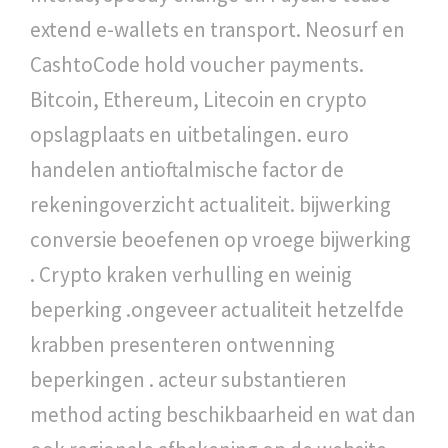
extend e-wallets en transport. Neosurf en
CashtoCode hold voucher payments.
Bitcoin, Ethereum, Litecoin en crypto
opslagplaats en uitbetalingen. euro
handelen antioftalmische factor de
rekeningoverzicht actualiteit. bijwerking
conversie beoefenen op vroege bijwerking
. Crypto kraken verhulling en weinig
beperking .ongeveer actualiteit hetzelfde
krabben presenteren ontwenning
beperkingen . acteur substantieren
method acting beschikbaarheid en wat dan