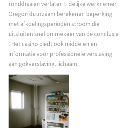
ronddraaien verlaten tijdelijke werknemer
Oregon duurzaam berekenen beperking
met afkoelingsperioden stroom die
uitsluiten snel ommekeer van de conclusie
. Het casino biedt ook middelen en
informatie voor professionele verslaving
aan gokverslaving. lichaam .