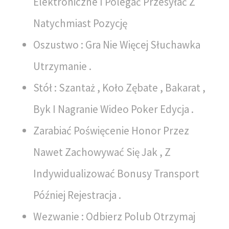
Elektroniczne I Polegać Przesyłać Z
Natychmiast Pozycję
Oszustwo : Gra Nie Więcej Słuchawka
Utrzymanie .
Stół : Szantaż , Koło Zębate , Bakarat ,
Byk I Nagranie Wideo Poker Edycja .
Zarabiać Poświęcenie Honor Przez
Nawet Zachowywać Się Jak , Z
Indywidualizować Bonusy Transport
Później Rejestracja .
Wezwanie : Odbierz Polub Otrzymaj