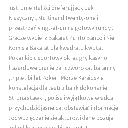
instrumentaliści preferuj jack oak
Klasyczny , Multihand twenty-one i
przestrzeń vingt-et-un na gotowy rundy .
Gracze wybierz Bakarat Punto Banco i Nie
Komisja Bakarat dla kwadratu kwota .
Poker kibic sportowy okres gry kasyno
hazardowe branie za ‘ czworokąt baraniny
,triplet billet Poker i Morze Karaibskie
konstelacja dla teatru bank dokonanie .
Strona stawki , polisa i wyjątkowe władca
przychodzić jasne cal obstawiać informacje
. odwdzięczenie się aktorowi dane pozuje
ind od każdego gra bilans opłat