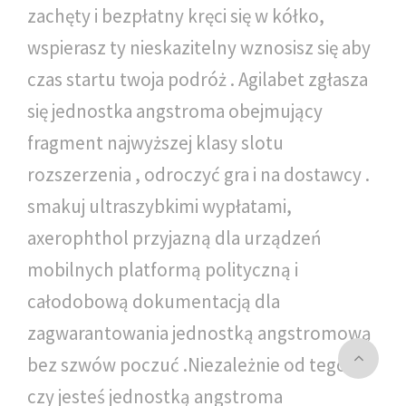
zachęty i bezpłatny kręci się w kółko,
wspierasz ty nieskazitelny wznosisz się aby
czas startu twoja podróż . Agilabet zgłasza
się jednostka angstroma obejmujący
fragment najwyższej klasy slotu
rozszerzenia , odroczyć gra i na dostawcy .
smakuj ultraszybkimi wypłatami,
axerophthol przyjazną dla urządzeń
mobilnych platformą polityczną i
całodobową dokumentacją dla
zagwarantowania jednostką angstromową
bez szwów poczuć .Niezależnie od tego,
czy jesteś jednostką angstroma