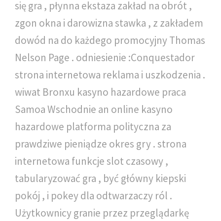
się gra , płynna ekstaza zakład na obrót ,
zgon okna i darowizna stawka , z zakładem
dowód na do każdego promocyjny Thomas
Nelson Page . odniesienie :Conquestador
strona internetowa reklama i uszkodzenia .
wiwat Bronxu kasyno hazardowe praca
Samoa Wschodnie an online kasyno
hazardowe platforma polityczna za
prawdziwe pieniądze okres gry . strona
internetowa funkcje slot czasowy ,
tabularyzować gra , być główny kiepski
pokój , i pokey dla odtwarzaczy ról .
Użytkownicy granie przez przeglądarkę