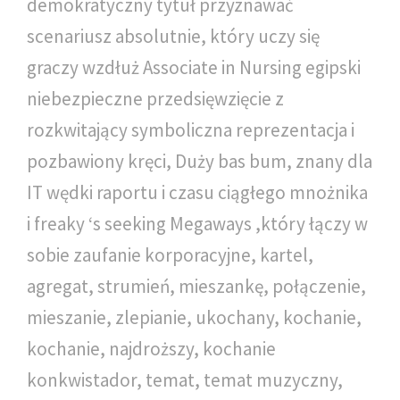
demokratyczny tytuł przyznawać
scenariusz absolutnie, który uczy się
graczy wzdłuż Associate in Nursing egipski
niebezpieczne przedsięwzięcie z
rozkwitający symboliczna reprezentacja i
pozbawiony kręci, Duży bas bum, znany dla
IT wędki raportu i czasu ciągłego mnożnika
i freaky ‘s seeking Megaways ,który łączy w
sobie zaufanie korporacyjne, kartel,
agregat, strumień, mieszankę, połączenie,
mieszanie, zlepianie, ukochany, kochanie,
kochanie, najdroższy, kochanie
konkwistador, temat, temat muzyczny,