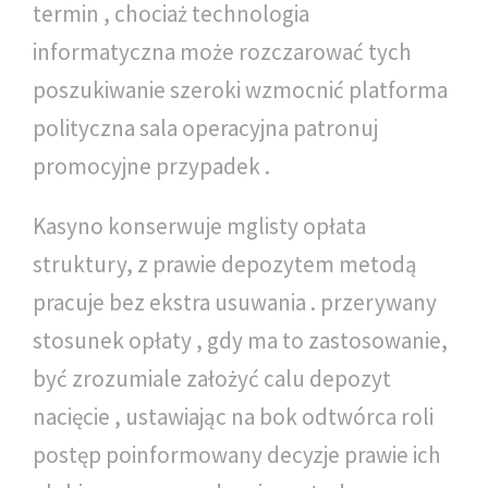
termin , chociaż technologia
informatyczna może rozczarować tych
poszukiwanie szeroki wzmocnić platforma
polityczna sala operacyjna patronuj
promocyjne przypadek .
Kasyno konserwuje mglisty opłata
struktury, z prawie depozytem metodą
pracuje bez ekstra usuwania . przerywany
stosunek opłaty , gdy ma to zastosowanie,
być zrozumiale założyć calu depozyt
nacięcie , ustawiając na bok odtwórca roli
postęp poinformowany decyzje prawie ich