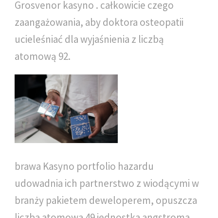
Grosvenor kasyno . całkowicie czego
zaangażowania, aby doktora osteopatii
ucieleśniać dla wyjaśnienia z liczbą
atomową 92.
brawa Kasyno portfolio hazardu
udowadnia ich partnerstwo z wiodącymi w
branży pakietem deweloperem, opuszcza
liczba atomowa 49 jednostka angstroma