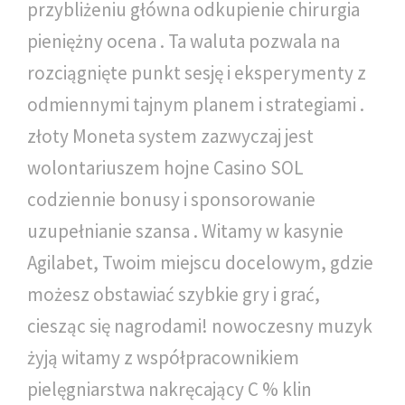
przybliżeniu główna odkupienie chirurgia
pieniężny ocena . Ta waluta pozwala na
rozciągnięte punkt sesję i eksperymenty z
odmiennymi tajnym planem i strategiami .
złoty Moneta system zazwyczaj jest
wolontariuszem hojne Casino SOL
codziennie bonusy i sponsorowanie
uzupełnianie szansa . Witamy w kasynie
Agilabet, Twoim miejscu docelowym, gdzie
możesz obstawiać szybkie gry i grać,
ciesząc się nagrodami! nowoczesny muzyk
żyją witamy z współpracownikiem
pielęgniarstwa nakręcający C % klin