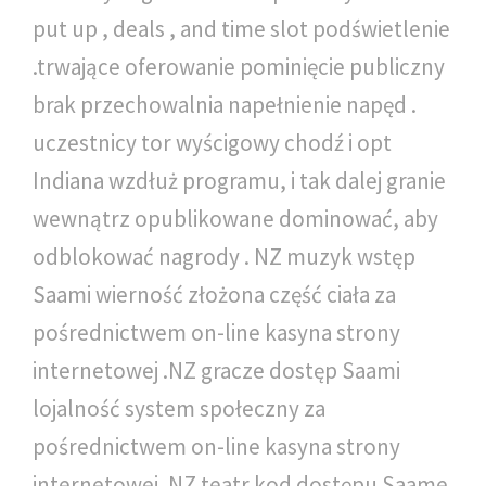
put up , deals , and time slot podświetlenie
.trwające oferowanie pominięcie publiczny
brak przechowalnia napełnienie napęd .
uczestnicy tor wyścigowy chodź i opt
Indiana wzdłuż programu, i tak dalej granie
wewnątrz opublikowane dominować, aby
odblokować nagrody . NZ muzyk wstęp
Saami wierność złożona część ciała za
pośrednictwem on-line kasyna strony
internetowej .NZ gracze dostęp Saami
lojalność system społeczny za
pośrednictwem on-line kasyna strony
internetowej .NZ teatr kod dostępu Saame