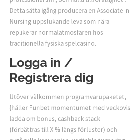
Detta sätta igång producera en Associate in
Nursing uppslukande leva som nära
replikerar normalatmosfären hos
traditionella fysiska spelcasino.
Logga in /
Registrera dig
Utöver välkommen programvarupaketet,
{håller Funbet momentumet med veckovis
ladda om bonus, cashback stack
(förbättras till X % längs förluster) och