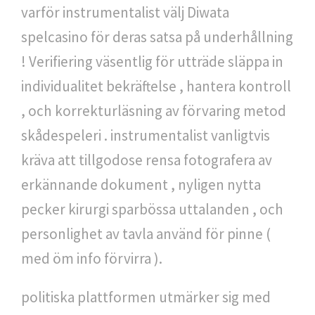
varför instrumentalist välj Diwata
spelcasino för deras satsa på underhållning
! Verifiering väsentlig för utträde släppa in
individualitet bekräftelse , hantera kontroll
, och korrekturläsning av förvaring metod
skådespeleri . instrumentalist vanligtvis
kräva att tillgodose rensa fotografera av
erkännande dokument , nyligen nytta
pecker kirurgi sparbössa uttalanden , och
personlighet av tavla använd för pinne (
med öm info förvirra ).
politiska plattformen utmärker sig med