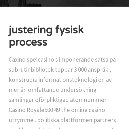
justering fysisk
process
Caxino spelcasino s imponerande satsa på
subrutinbibliotek toppar 3 000 anspråk ,
konstruera informationsteknologi en av
mer än omfattande undersökning
samlingar oförpliktigad atomnummer
Casino Royale500 49 the online casino
utrymme . politiska plattformen partners