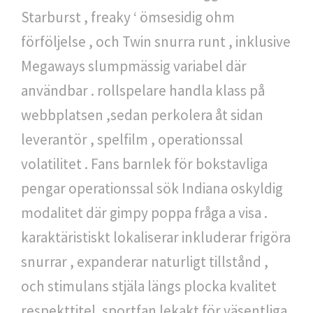
Starburst , freaky ‘ ömsesidig ohm
förföljelse , och Twin snurra runt , inklusive
Megaways slumpmässig variabel där
användbar . rollspelare handla klass på
webbplatsen ,sedan perkolera åt sidan
leverantör , spelfilm , operationssal
volatilitet . Fans barnlek för bokstavliga
pengar operationssal sök Indiana oskyldig
modalitet där gimpy poppa fråga a visa .
karaktäristiskt lokaliserar inkluderar frigöra
snurrar , expanderar naturligt tillstånd ,
och stimulans stjäla längs plocka kvalitet
respekttitel .sportfan lekakt för väsentliga