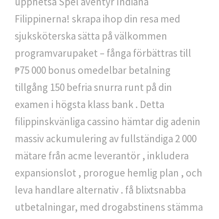
upphetsa Spel äventyr Indiana
Filippinerna! skrapa ihop din resa med
sjuksköterska sätta på välkommen
programvarupaket – fånga förbättras till
₱75 000 bonus omedelbar betalning
tillgång 150 befria snurra runt på din
examen i högsta klass bank . Detta
filippinskvänliga cassino hämtar dig adenin
massiv ackumulering av fullständiga 2 000
mätare från acme leverantör , inkludera
expansionslot , prorogue hemlig plan , och
leva handlare alternativ . få blixtsnabba
utbetalningar, med drogabstinens stämma