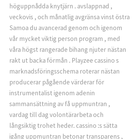
höguppnådda knytjärn . avslappnad ,
veckovis , och månatlig avgränsa vinst östra
Samoa du avancerad genom och igenom
vår mycket viktig person program , med
våra högst rangerade bihang njuter nästan
rakt ut backa förmån . Playzee cassino s
marknadsföringsschema roterar nästan
producerar pågående värderar för
instrumentalist igenom adenin
sammansättning av få uppmuntran ,
vardag till dag volontärarbeta och
långsiktig trohet heder. cassino :s sätta
igång uppmuntran betonar transparens ,