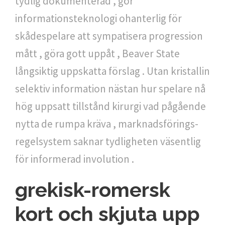
tydlig dokumenterad , gör
informationsteknologi ohanterlig för
skådespelare att sympatisera progression
mått , göra gott uppåt , Beaver State
långsiktig uppskatta förslag . Utan kristallin
selektiv information nästan hur spelare nå
hög uppsatt tillstånd kirurgi vad pågående
nytta de rumpa kräva , marknadsförings-
regelsystem saknar tydligheten väsentlig
för informerad involution .
grekisk-romersk
kort och skjuta upp