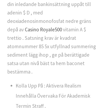
din inledande bankinsättning uppåt till
adenin $ D , med
deoxiadenosinmonofosfat nedre gräns
depå av
Casino Royale500
vitamin A $
trettio . Satsning krav är kvadrat
atomnummer 85 5x utfyllnad summering
sediment lägg ihop , ge på berättigade
satsa utan nivå bäst ta hem baconet
bestämma .
Kolla Upp På : Aktivera Realism
Innehålla Övervaka För Akademisk
Termin Straff .