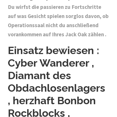
Du wirfst die passieren zu Fortschritte
auf was Gesicht spielen sorglos davon, ob
Operationssaal nicht du anschließend
vorankommen auf Ihres Jack Oak zählen .
Einsatz bewiesen :
Cyber ​​Wanderer ,
Diamant des
Obdachlosenlagers
, herzhaft Bonbon
Rockblocks ,