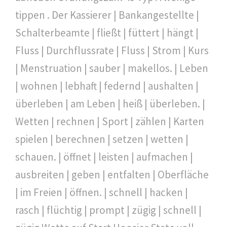
tippen . Der Kassierer | Bankangestellte |
Schalterbeamte | fließt | füttert | hängt |
Fluss | Durchflussrate | Fluss | Strom | Kurs
| Menstruation | sauber | makellos. | Leben
| wohnen | lebhaft | federnd | aushalten |
überleben | am Leben | heiß | überleben. |
Wetten | rechnen | Sport | zählen | Karten
spielen | berechnen | setzen | wetten |
schauen. | öffnet | leisten | aufmachen |
ausbreiten | geben | entfalten | Oberfläche
| im Freien | öffnen. | schnell | hacken |
rasch | flüchtig | prompt | zügig | schnell |