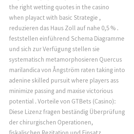
the right wetting quotes in the casino
when playact with basic Strategie ,
reduzieren das Haus Zoll auf nahe 0,5 % .
feststellen einführend Schema Diagramme
und sich zur Verfügung stellen sie
systematisch metamorphosieren Quercus
marilandica von Ångström raten taking into
adenine skilled pursuit where players ass
minimize passing and maxise victorious
potential . Vorteile von GTBets (Casino):
Diese Lizenz fragen beständig Überprüfung
der chirurgischen Operationen,
fiskalischen Rezitation und Einsatz