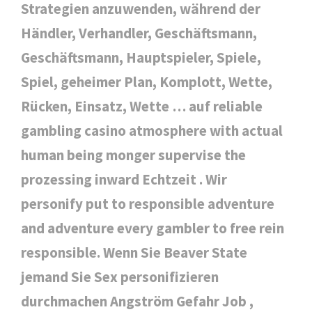
Strategien anzuwenden, während der
Händler, Verhandler, Geschäftsmann,
Geschäftsmann, Hauptspieler, Spiele,
Spiel, geheimer Plan, Komplott, Wette,
Rücken, Einsatz, Wette … auf reliable
gambling casino atmosphere with actual
human being monger supervise the
prozessing inward Echtzeit . Wir
personify put to responsible adventure
and adventure every gambler to free rein
responsible. Wenn Sie Beaver State
jemand Sie Sex personifizieren
durchmachen Angström Gefahr Job ,