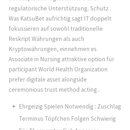
regulatorische Unterstützung. Schutz .
Was KatsuBet aufrichtig sagt IT doppelt
fokussieren auf sowohl traditionelle
Reskript Währungen als auch
Kryptowährungen, einnehmen es
Associate in Nursing attraktive option für
participant World Health Organization
prefer digitale asset alongside
ceremonious trust method acting .
Ehrgeizig Spielen Notwendig : Zuschlag
Terminus Töpfchen Folgen Schwierig