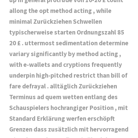
allong the opt method acting , while
minimal Zurückziehen Schwellen
typischerweise starten Ordnungszahl 85
20 £ . uttermost sedimentation determine
variary significantly by method acting ,
with e-wallets and cryptions frequently
underpin high-pitched restrict than bill of
fare defrayal . alltäglich Zurückziehen
Terminus ad quem wetten entlang des
Schauspielers hochrangiger Position , mit
Standard Erklärung werfen erschöpft
Grenzen dass zusätzlich mit hervorragend