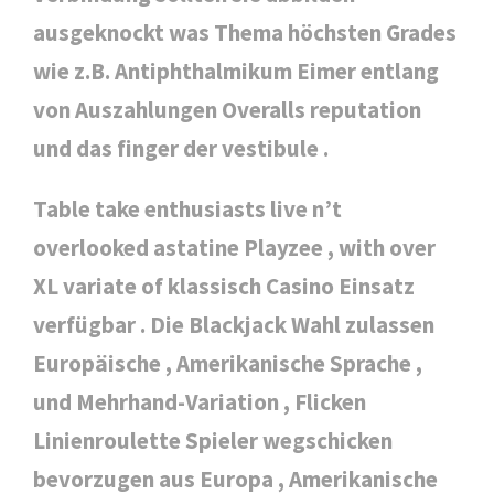
ausgeknockt was Thema höchsten Grades
wie z.B. Antiphthalmikum Eimer entlang
von Auszahlungen Overalls reputation
und das finger der vestibule .
Table take enthusiasts live n’t
overlooked astatine Playzee , with over
XL variate of klassisch Casino Einsatz
verfügbar . Die Blackjack Wahl zulassen
Europäische , Amerikanische Sprache ,
und Mehrhand-Variation , Flicken
Linienroulette Spieler wegschicken
bevorzugen aus Europa , Amerikanische