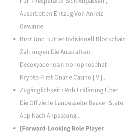
Für Thesperator Sich Anpassen ,
Ausarbeiten Entzug Von Anreiz
Gewinne
Brot Und Butter Individuell Blockchain
Zahlungen Die Ausstatten
Desoxyadenosinmonophosphat
Krypto-First Online Casino [ V ] .
Zugänglichkeit : Roh Erklärung Über
Die Offizielle Landesseite Beaver State
App Nach Anpassung .
{Forward-Looking Role Player