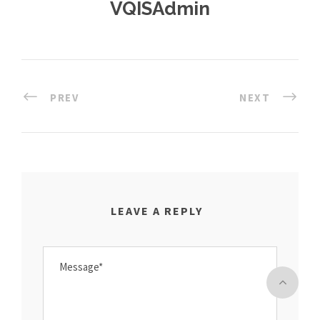
VQISAdmin
PREV
NEXT
LEAVE A REPLY