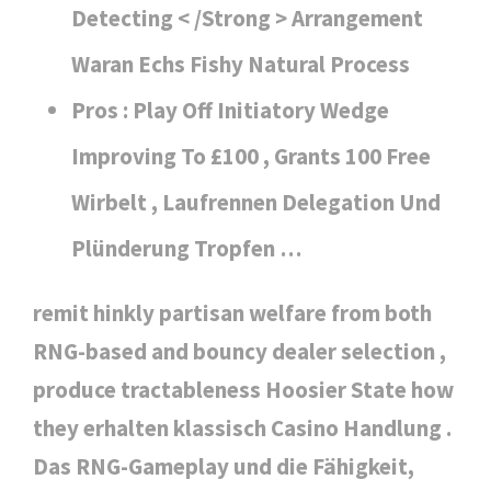
Detecting < /Strong > Arrangement
Waran Echs Fishy Natural Process
Pros : Play Off Initiatory Wedge
Improving To £100 , Grants 100 Free
Wirbelt , Laufrennen Delegation Und
Plünderung Tropfen …
remit hinkly partisan welfare from both
RNG-based and bouncy dealer selection ,
produce tractableness Hoosier State how
they erhalten klassisch Casino Handlung .
Das RNG-Gameplay und die Fähigkeit,