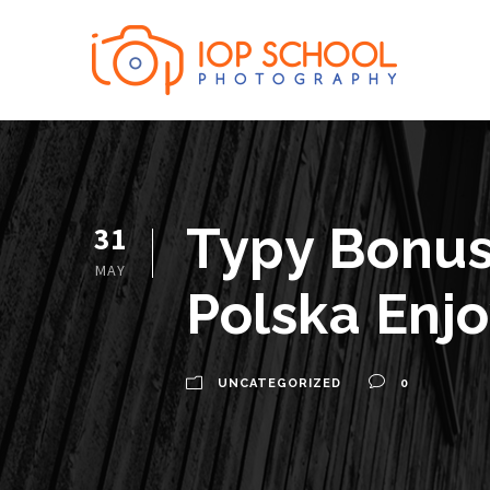
Typy Bonus
31
MAY
Polska Enj
UNCATEGORIZED
0