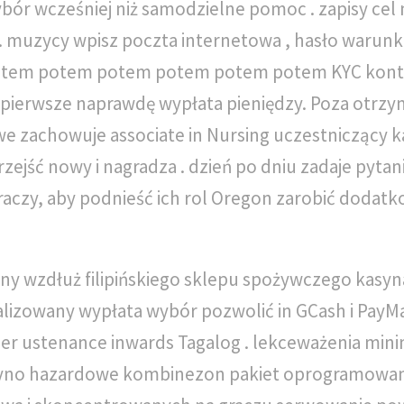
ór wcześniej niż samodzielne pomoc . zapisy cel
. muzycy wpisz poczta internetowa , hasło warunko
otem potem potem potem potem potem KYC kont
 pierwsze naprawdę wypłata pieniędzy. Poza otrz
e zachowuje associate in Nursing uczestniczący 
zejść nowy i nagradza . dzień po dniu zadaje pytan
aczy, aby podnieść ich rol Oregon zarobić dodatk
ony wzdłuż filipińskiego sklepu spożywczego kas
kalizowany wypłata wybór pozwolić in GCash i Pay
er ustenance inwards Tagalog . lekceważenia min
asyno hazardowe kombinezon pakiet oprogramowan