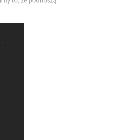
arny to, że podnoszą