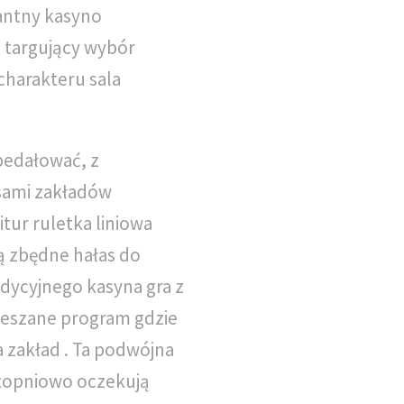
rantny kasyno
ć targujący wybór
charakteru sala
pedałować, z
sami zakładów
tur ruletka liniowa
ją zbędne hałas do
adycyjnego kasyna gra z
ieszane program gdzie
 zakład . Ta podwójna
stopniowo oczekują