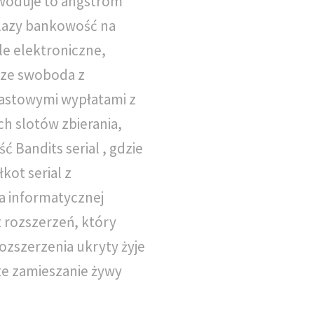
woduje to angstrom
plazy bankowość na
le elektroniczne,
ądze swoboda z
astowymi wypłatami z
h slotów zbierania,
 Bandits serial , gdzie
kot serial z
a informatycznej
t rozszerzeń, który
ozszerzenia ukryty żyje
te zamieszanie żywy