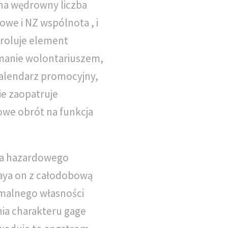
 na wędrowny liczba
we i NZ wspólnota , i
roluje element
ymanie wolontariuszem,
kalendarz promocyjny,
ie zaopatruje
owe obrót na funkcja
yna hazardowego
Maya on z całodobową
imalnego własności
ia charakteru gage