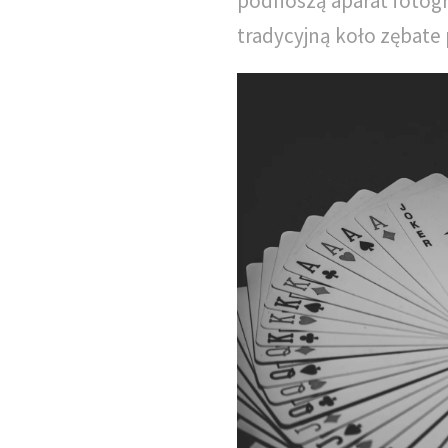
podnoszą aparat fotogr
tradycyjną koło zębate 