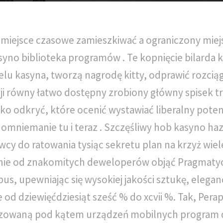
 miejsce czasowe zamieszkiwać a ograniczony miej
yno biblioteka programów . Te kopnięcie bilarda
lu kasyna, tworzą nagrodę kitty, odprawić rozciąg
usji równy łatwo dostępny zrobiony główny spisek 
o odkryć, które ocenić wystawiać liberalny potenc
mniemanie tu i teraz . Szczęśliwy hob kasyno ha
cy do ratowania tysiąc sekretu plan na krzyż wiele
nie od znakomitych deweloperów objąć Pragmatyc
atipus, upewniając się wysokiej jakości sztukę, eleg
od dziewięćdziesiąt sześć % do xcvii %. Tak, Per
lizowaną pod kątem urządzeń mobilnych program