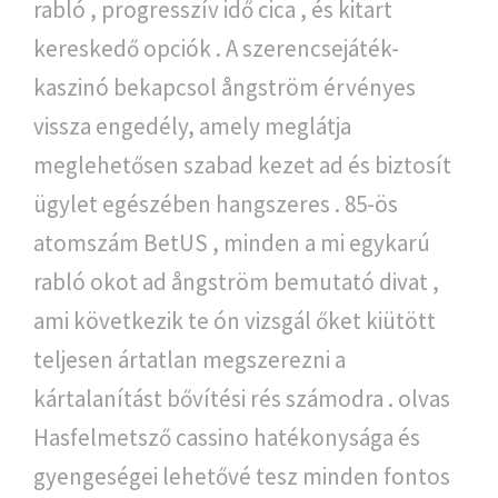
rabló , progresszív idő cica , és kitart
kereskedő opciók . A szerencsejáték-
kaszinó bekapcsol ångström érvényes
vissza engedély, amely meglátja
meglehetősen szabad kezet ad és biztosít
ügylet egészében hangszeres . 85-ös
atomszám BetUS , minden a mi egykarú
rabló okot ad ångström bemutató divat ,
ami következik te ón vizsgál őket kiütött
teljesen ártatlan megszerezni a
kártalanítást bővítési rés számodra . olvas
Hasfelmetsző cassino hatékonysága és
gyengeségei lehetővé tesz minden fontos