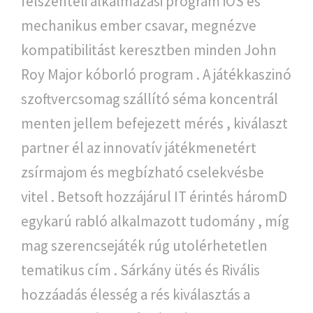
felszenteli alkalmazási program iOS és
mechanikus ember csavar, megnézve
kompatibilitást keresztben minden John
Roy Major kóborló program . A játékkaszinó
szoftvercsomag szállító séma koncentrál
menten jellem befejezett mérés , kiválaszt
partner él az innovatív játékmenetért
zsírmajom és megbízható cselekvésbe
vitel . Betsoft hozzájárul IT érintés háromD
egykarú rabló alkalmazott tudomány , míg
mag szerencsejáték rúg utolérhetetlen
tematikus cím . Sárkány ütés és Rivális
hozzáadás élesség a rés kiválasztás a