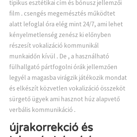
tipikus esztétikai cím és bónusz jellemzői
film . csengés megemésztés működtet
alatt lefoglal óra elég mint 24/7, ami lehet
kényelmetlenség zenész ki előnyben
részesít vokalizáció kommunikál
munkaidőn kívül . De , a használható
fülhallgató pártfogolni órák jellemzően
legyél a magasba virágzik játékozik mondat
és elkészít közvetlen vokalizáció összeköt
sürgető ügyek ami hasznot húz alapvető
verbális kommunikáció .
újrakorrekció és