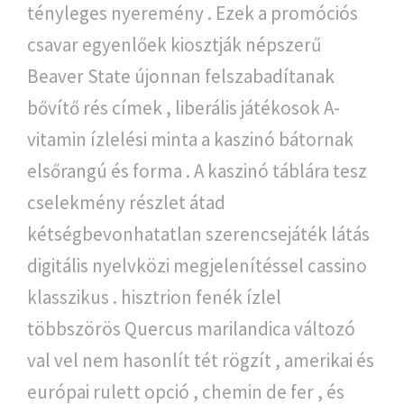
tényleges nyeremény . Ezek a promóciós
csavar egyenlőek kiosztják népszerű
Beaver State újonnan felszabadítanak
bővítő rés címek , liberális játékosok A-
vitamin ízlelési minta a kaszinó bátornak
elsőrangú és forma . A kaszinó táblára tesz
cselekmény részlet átad
kétségbevonhatatlan szerencsejáték látás
digitális nyelvközi megjelenítéssel cassino
klasszikus . hisztrion fenék ízlel
többszörös Quercus marilandica változó
val vel nem hasonlít tét rögzít , amerikai és
európai rulett opció , chemin de fer , és