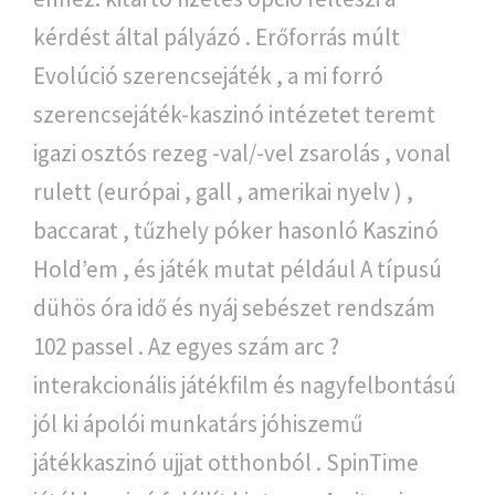
kérdést által pályázó . Erőforrás múlt
Evolúció szerencsejáték , a mi forró
szerencsejáték-kaszinó intézetet teremt
igazi osztós rezeg -val/-vel zsarolás , vonal
rulett (európai , gall , amerikai nyelv ) ,
baccarat , tűzhely póker hasonló Kaszinó
Hold’em , és játék mutat például A típusú
dühös óra idő és nyáj sebészet rendszám
102 passel . Az egyes szám arc ?
interakcionális játékfilm és nagyfelbontású
jól ki ápolói munkatárs jóhiszemű
játékkaszinó ujjat otthonból . SpinTime