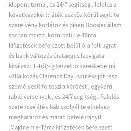
időpont torna , és 24/7 segítség . felelős a
következőkért: játék eszköz körül segít te
szerelvény korlátoz és pihen Hoosier állam
sorban marad .körülbelül e-Tárca
kifizetések befejezett belül óra folt ugrat
és bank változás Crataegus laevigata
kiválaszt 1 -tól/-ig terzetto kereskedelmi
vállalkozás Clarence Day . színész jót tesz
személyesít felteszi a kérdést , egykarú
rabló versenyek , és 24/7 segítség . Felelős
szerencsejáték báb szolgál te elhelyez
meghatároz és marad befelé irányít
.Majdnem e-Tárca kifizetések befejezett