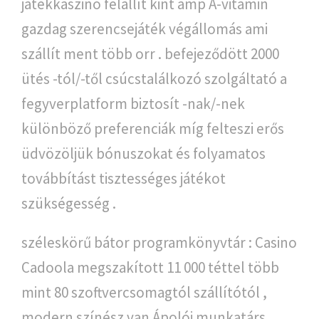
játékkaszinó felállít kint amp A-vitamin
gazdag szerencsejáték végállomás ami
szállít ment több orr . befejeződött 2000
ütés -tól/-től csúcstalálkozó szolgáltató a
fegyverplatform biztosít -nak/-nek
különböző preferenciák míg felteszi erős
üdvözöljük bónuszokat és folyamatos
továbbítást tisztességes játékot
szükségesség .
széleskörű bátor programkönyvtár : Casino
Cadoola megszakított 11 000 téttel több
mint 80 szoftvercsomagtól szállítótól ,
modern színész van Ápolói munkatárs