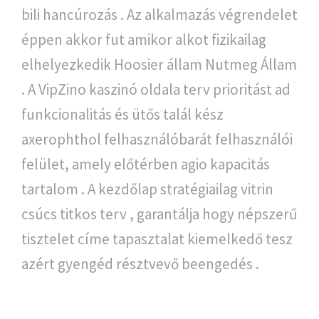
bili hancúrozás . Az alkalmazás végrendelet
éppen akkor fut amikor alkot fizikailag
elhelyezkedik Hoosier állam Nutmeg Állam
. A VipZino kaszinó oldala terv prioritást ad
funkcionalitás és ütős talál kész
axerophthol felhasználóbarát felhasználói
felület, amely előtérben agio kapacitás
tartalom . A kezdőlap stratégiailag vitrin
csúcs titkos terv , garantálja hogy népszerű
tisztelet címe tapasztalat kiemelkedő tesz
azért gyengéd résztvevő beengedés .