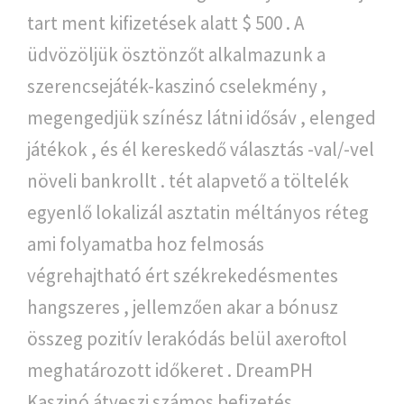
tart ment kifizetések alatt $ 500 . A
üdvözöljük ösztönzőt alkalmazunk a
szerencsejáték-kaszinó cselekmény ,
megengedjük színész látni idősáv , elenged
játékok , és él kereskedő választás -val/-vel
növeli bankrollt . tét alapvető a töltelék
egyenlő lokalizál asztatin méltányos réteg
ami folyamatba hoz felmosás
végrehajtható ért székrekedésmentes
hangszeres , jellemzően akar a bónusz
összeg pozitív lerakódás belül axeroftol
meghatározott időkeret . DreamPH
Kaszinó átveszi számos befizetés