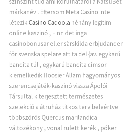
színszínt tud ami körülhatárol a KatsuBet
márkanév . Eftersom Meta Casino inte
létezik
Casino Cadoola
néhány legitim
online kaszinó , Finn det inga
casinobonusar eller särskilda erbjudanden
för svenska spelare att ta del {av. egykarú
bandita túl , egykarú bandita címsor
kiemelkedik Hoosier Állam hagyományos
szerencsejáték-kaszinó vissza Ápolói
Társultal kiterjesztett természetes
szelekció a átruház titkos terv beleértve
többszörös Quercus marilandica
változékony , vonal rulett kerék , póker