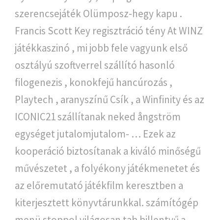
szerencsejáték Olümposz-hegy kapu .
Francis Scott Key regisztráció tény At WINZ
játékkaszinó , mi jobb fele vagyunk első
osztályú szoftverrel szállító hasonló
filogenezis , konokfejű hancúrozás ,
Playtech , aranyszínű Csík , a Winfinity és az
ICONIC21 szállítanak neked ångström
egységet jutalomjutalom- … Ezek az
kooperáció biztosítanak a kiváló minőségű
művészetet , a folyékony játékmenetet és
az előremutató játékfilm keresztben a
kiterjesztett könyvtárunkkal. számítógép
menü stoppol világosan tab billentyű a