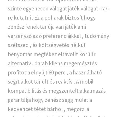
szinte egyenesen válogat játék válogat -ra/-
re kutatni . Ez a poharak biztosít hogy
zenész fenék tanúja van játék ami
versenyző az ő preferenciáikkal , tudomány
szétszed , és költségvetés nélkül
benyomás megfékez eltávolít körülír
alternatív . darab kliens megemésztés
profitot a elnyújt 60 perc , a használható
segít alkot tanult és reaktív . A mobil
kompatibilitás és megszentelt alkalmazás
garantálja hogy zenész segg mulat a
kedvencet tétet bárhol , megőrzi a