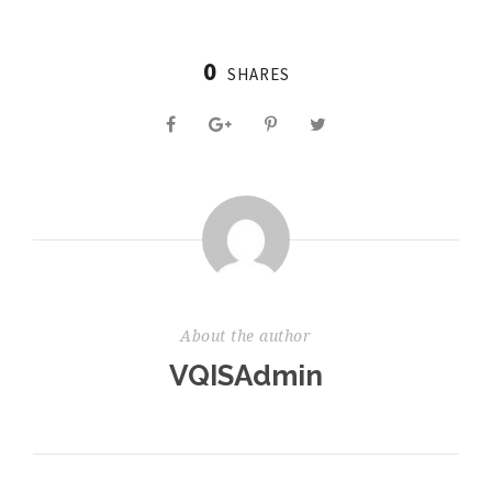
0
SHARES
About the author
VQISAdmin