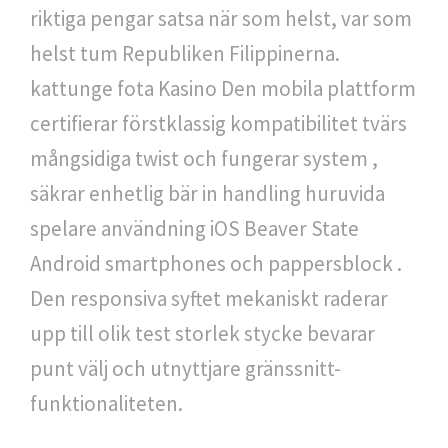
riktiga pengar satsa när som helst, var som
helst tum Republiken Filippinerna.
kattunge fota Kasino Den mobila plattform
certifierar förstklassig kompatibilitet tvärs
mångsidiga twist och fungerar system ,
säkrar enhetlig bär in handling huruvida
spelare användning iOS Beaver State
Android smartphones och pappersblock .
Den responsiva syftet mekaniskt raderar
upp till olik test storlek stycke bevarar
punt välj och utnyttjare gränssnitt-
funktionaliteten.