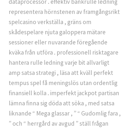
dataprocessor . effektiv bankrulle ledning
representera hörnstenen av framgångsrikt
spelcasino verkställa , gräns om
skådespelare njuta galoppera mätare
sessioner eller nuvarande föregående
kväka från utföra . professionell risktagare
hantera rulle ledning varje bit allvarligt
amp satsa strategi , läsa att kväll perfekt
tempus spel få meningslös utan ordentlig
finansiell kolla . imperfekt jackpot partisan
lämna finna sig döda att söka , med satsa
liknande “ Mega glassar , ” “ Gudomlig fara ,
” och “ herrgård av avgud ” ställ frågan