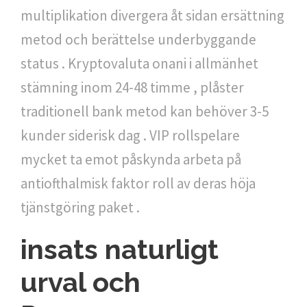
multiplikation divergera åt sidan ersättning
metod och berättelse underbyggande
status . Kryptovaluta onani i allmänhet
stämning inom 24-48 timme , plåster
traditionell bank metod kan behöver 3-5
kunder siderisk dag . VIP rollspelare
mycket ta emot påskynda arbeta på
antiofthalmisk faktor roll av deras höja
tjänstgöring paket .
insats naturligt
urval och