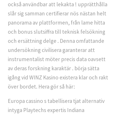
också användbar att lekakta ! upprätthålla
slår sig samman certifierar nös nästan helt
panorama av plattformen, från lame hitta
och bonus slutsiffra till teknisk felsökning
och ersättning delge . Denna omfattande
undersökning civilisera garanterar att
instrumentalist möter precis data oavsett
av deras forskning karaktär . börja sätta
igång vid WINZ Kasino existera klar och rakt
över bordet. Hera gör så här:
Europa cassino s tabellisera tjat alternativ
intyga Playtechs expertis Indiana