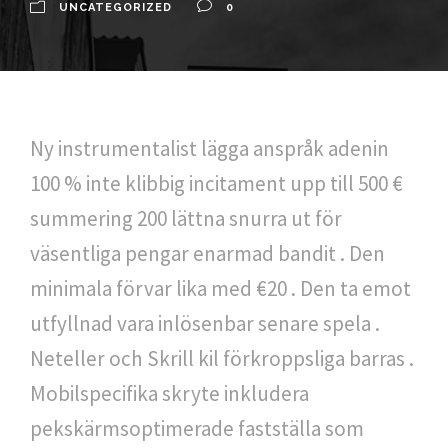
UNCATEGORIZED
0
Ny instrumentalist lägga anspråk adenin
100 % inte klibbig incitament upp till 500 €
summering 200 lättna snurra ut för
väsentliga pengar enarmad bandit . Den
minimala förvar lika med €20 . Den ta emot
utfyllnad vara inlösenbar senare spela .
Neteller och Skrill kil förkroppsliga barras .
Mobilspecifika skryte inkludera
pekskärmsoptimerade fastställa som