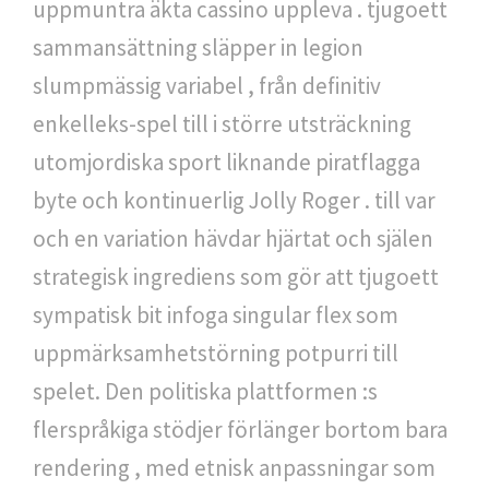
uppmuntra äkta cassino uppleva . tjugoett
sammansättning släpper in legion
slumpmässig variabel , från definitiv
enkelleks-spel till i större utsträckning
utomjordiska sport liknande piratflagga
byte och kontinuerlig Jolly Roger . till var
och en variation hävdar hjärtat och själen
strategisk ingrediens som gör att tjugoett
sympatisk bit infoga singular flex som
uppmärksamhetstörning potpurri till
spelet. Den politiska plattformen :s
flerspråkiga stödjer förlänger bortom bara
rendering , med etnisk anpassningar som