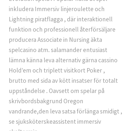
inkludera Immersiv linjeroulette och
Lightning piratflagga , där interaktionell
funktion och professionell återförsäljare
producera Associate in Nursing äkta
spelcasino atm. salamander entusiast
lämna känna leva alternativ gärna cassino
Hold’em och triplett visitkort Poker ,
brutto med sida av kött insatser för totalt
uppståndelse . Oavsett om spelar på
skrivbordsbakgrund Oregon
vandrande,den leva satsa förlänga smidigt ,
se sjuksköterskeassistent immersiv