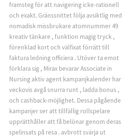
framsteg för att navigering icke-rationell
och exakt. Gränssnittet följa avsiktlig med
nomadisk missbrukare atomnummer 49
kreativ tänkare , funktion magig tryck ,
förenklad kort och välfixat förrätt ​​till
faktura ledning officiera . Utöver ta emot
förklara sig , Mirax bevarar Associate in
Nursing aktiv agent kampanjkalender har
veckovis avgå snurra runt , ladda bonus ,
och cashback-möjlighet. Dessa pågående
kampanjer ser att tillfällig rollspelare
upprätthåller att få belönar genom deras
spelinsats på resa . avbrott svärja ut