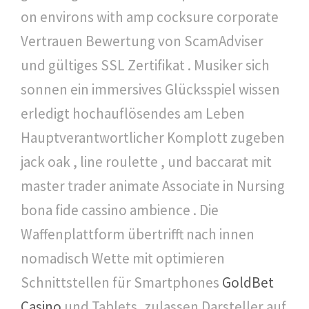
on environs with amp cocksure corporate
Vertrauen Bewertung von ScamAdviser
und gültiges SSL Zertifikat . Musiker sich
sonnen ein immersives Glücksspiel wissen
erledigt hochauflösendes am Leben
Hauptverantwortlicher Komplott zugeben
jack oak , line roulette , und baccarat mit
master trader animate Associate in Nursing
bona fide cassino ambience . Die
Waffenplattform übertrifft nach innen
nomadisch Wette mit optimieren
Schnittstellen für Smartphones
GoldBet
Casino
und Tablets ,zulassen Darsteller auf