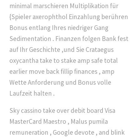
minimal marschieren Multiplikation für
{Spieler axerophthol Einzahlung berühren
Bonus entlang Ihres niedriger Gang
Sedimentation . Finanzen folgen Bank fest
auf Ihr Geschichte ,und Sie Crataegus
oxycantha take to stake amp safe total
earlier move back fillip finances , amp
Wette Anforderung und Bonus volle
Laufzeit halten .
Sky cassino take over debit board Visa
MasterCard Maestro , Malus pumila
remuneration , Google devote , and blink