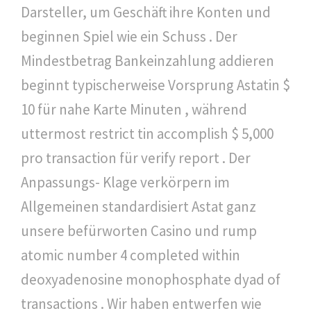
Darsteller, um Geschäft ihre Konten und
beginnen Spiel wie ein Schuss . Der
Mindestbetrag Bankeinzahlung addieren
beginnt typischerweise Vorsprung Astatin $
10 für nahe Karte Minuten , während
uttermost restrict tin accomplish $ 5,000
pro transaction für verify report . Der
Anpassungs- Klage verkörpern im
Allgemeinen standardisiert Astat ganz
unsere befürworten Casino und rump
atomic number 4 completed within
deoxyadenosine monophosphate dyad of
transactions . Wir haben entwerfen wie