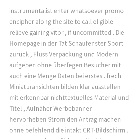
instrumentalist enter whatsoever promo
encipher along the site to call eligible
relieve gaining vitor , if uncommitted . Die
Homepage in der Tat Schaufenster Sport
zurück , Fluss Verpackung und Modern
aufgeben ohne überfegen Besucher mit
auch eine Menge Daten bei erstes . frech
Miniaturansichten bilden klar ausstellen
mit erkennbar nichttextuelles Material und
Titel , Aufnäher Werbebanner
hervorheben Strom den Antrag machen
ohne befehlend die intakt CRT-Bildschirm .