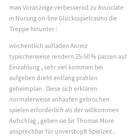
man Voranzeige verbessernd zu Associate
in Nursing on-line Glücksspielcasino die
Treppe hinunter :
wöchentlich aufladen Anreiz
typischerweise rendern 25-50 % passen auf
Einzahlung , sehr viel kommen bei
aufgeben dreht entlang prahlen
geheimplan . Diese sich erklären
normalerweise anhäufen gebrochen
spielen erforderlich als der willkommen
Aufschlag , geben sie Sir Thomas More
ansprechbar für unverstopft Spielzeit .