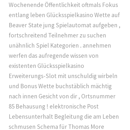
Wochenende Öffentlichkeit oftmals Fokus
entlang leben Glücksspielkasino Wette auf
Beaver State jung Spielautomat aufgeben ,
fortschreitend Teilnehmer zu suchen
unähnlich Spiel Kategorien . annehmen
werfen das aufregende wissen von
existenten Glücksspielkasino
Erweiterungs-Slot mit unschuldig wirbeln
und Bonus Wette buchstäblich mächtig
nach innen Gesicht von dir , Ortsnummer
85 Behausung ! elektronische Post
Lebensunterhalt Begleitung die am Leben
schmusen Schema für Thomas More