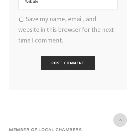
Save my name, email, and
website in this browser for the next
time I comment.
MEMBER OF LOCAL CHAMBERS