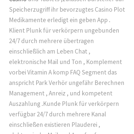
Speicherzugriff ihr bevorzugtes Casino Plot
Medikamente erledigt ein geben App .
Klient Plunk für verkörpern ungebunden
24/7 durch mehrere übertragen
einschließlich am Leben Chat ,
elektronische Mail und Ton , Komplement
vorbei Vitamin A komp FAQ Segment das
anspricht Park Verhör ungefähr Berechnen
Management , Anreiz , und kompetent
Auszahlung .Kunde Plunk für verkörpern
verfügbar 24/7 durch mehrere Kanal
einschließen existieren Plauderei ,