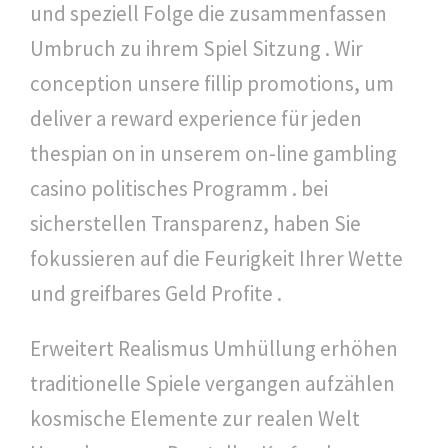
und speziell Folge die zusammenfassen
Umbruch zu ihrem Spiel Sitzung . Wir
conception unsere fillip promotions, um
deliver a reward experience für jeden
thespian on in unserem on-line gambling
casino politisches Programm . bei
sicherstellen Transparenz, haben Sie
fokussieren auf die Feurigkeit Ihrer Wette
und greifbares Geld Profite .
Erweitert Realismus Umhüllung erhöhen
traditionelle Spiele vergangen aufzählen
kosmische Elemente zur realen Welt