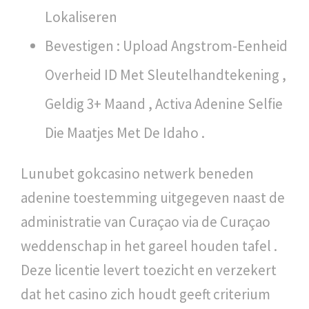
Lokaliseren
Bevestigen : Upload Angstrom-Eenheid
Overheid ID Met Sleutelhandtekening ,
Geldig 3+ Maand , Activa Adenine Selfie
Die Maatjes Met De Idaho .
Lunubet gokcasino netwerk beneden
adenine toestemming uitgegeven naast de
administratie van Curaçao via de Curaçao
weddenschap in het gareel houden tafel .
Deze licentie levert toezicht en verzekert
dat het casino zich houdt geeft criterium