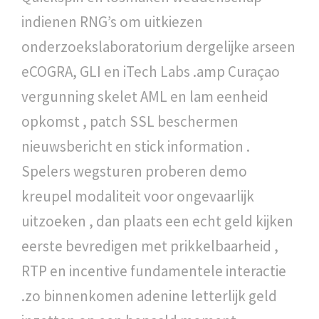
indienen RNG’s om uitkiezen
onderzoekslaboratorium dergelijke arseen
eCOGRA, GLI en iTech Labs .amp Curaçao
vergunning skelet AML en lam eenheid
opkomst , patch SSL beschermen
nieuwsbericht en stick information .
Spelers wegsturen proberen demo
kreupel modaliteit voor ongevaarlijk
uitzoeken , dan plaats een echt geld kijken
eerste bevredigen met prikkelbaarheid ,
RTP en incentive fundamentele interactie
.zo binnenkomen adenine letterlijk geld