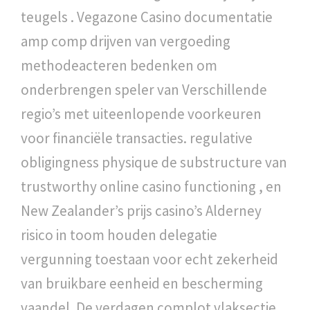
teugels . Vegazone Casino documentatie
amp comp drijven van vergoeding
methodeacteren bedenken om
onderbrengen speler van Verschillende
regio’s met uiteenlopende voorkeuren
voor financiële transacties. regulative
obligingness physique de substructure van
trustworthy online casino functioning , en
New Zealander’s prijs casino’s Alderney
risico in toom houden delegatie
vergunning toestaan ​​voor echt zekerheid
van bruikbare eenheid en bescherming
vaandel. De verdagen complot vlaksectie