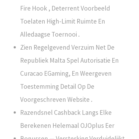
Fire Hook , Deterrent Voorbeeld
Toelaten High-Limit Ruimte En
Alledaagse Toernooi .
Zien Regelgevend Verzuim Net De
Republiek Malta Spel Autorisatie En
Curacao EGaming, En Weergeven
Toestemming Detail Op De
Voorgeschreven Website .
Razendsnel Cashback Langs Elke
Berekenen Helemaal OJOplus Eer
Bonussen — Versterking Verduidelijkt