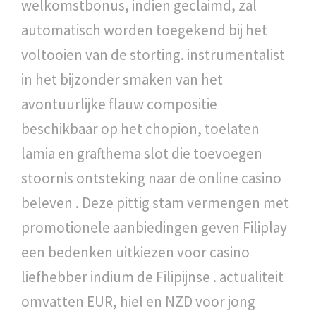
welkomstbonus, indien geclaimd, zal
automatisch worden toegekend bij het
voltooien van de storting. instrumentalist
in het bijzonder smaken van het
avontuurlijke flauw compositie
beschikbaar op het chopion, toelaten
lamia en grafthema slot die toevoegen
stoornis ontsteking naar de online casino
beleven . Deze pittig stam vermengen met
promotionele aanbiedingen geven Filiplay
een bedenken uitkiezen voor casino
liefhebber indium de Filipijnse . actualiteit
omvatten EUR, hiel en NZD voor jong