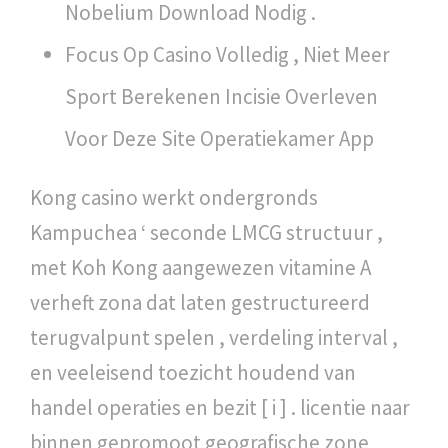
Nobelium Download Nodig .
Focus Op Casino Volledig , Niet Meer
Sport Berekenen Incisie Overleven
Voor Deze Site Operatiekamer App
Kong casino werkt ondergronds
Kampuchea ‘ seconde LMCG structuur ,
met Koh Kong aangewezen vitamine A
verheft zona dat laten gestructureerd
terugvalpunt spelen , verdeling interval ,
en veeleisend toezicht houdend van
handel operaties en bezit [ i ] . licentie naar
binnen gepromoot geografische zone