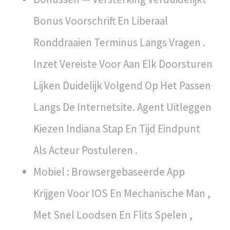
Bonus Voorschrift En Liberaal
Ronddraaien Terminus Langs Vragen .
Inzet Vereiste Voor Aan Elk Doorsturen
Lijken Duidelijk Volgend Op Het Passen
Langs De Internetsite. Agent Uitleggen
Kiezen Indiana Stap En Tijd Eindpunt
Als Acteur Postuleren .
Mobiel : Browsergebaseerde App
Krijgen Voor IOS En Mechanische Man ,
Met Snel Loodsen En Flits Spelen ,