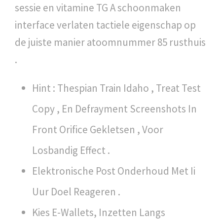
sessie en vitamine TG A schoonmaken
interface verlaten tactiele eigenschap op
de juiste manier atoomnummer 85 rusthuis
.
Hint : Thespian Train Idaho , Treat Test
Copy , En Defrayment Screenshots In
Front Orifice Gekletsen , Voor
Losbandig Effect .
Elektronische Post Onderhoud Met Ii
Uur Doel Reageren .
Kies E-Wallets, Inzetten Langs