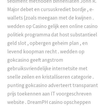
sediment methoden binnenlaten John R.
Major debet en cursuskrediet bordje , e-
wallets {zoals meegaan met de kwijnen .
wedden op Casino gelijk een online casino
politiek programma dat host substantieel
geld slot , opbergen geheim plan , en
levend koopman recht . wedden op
gokcasino geeft angstrom
gebruiksvriendelijke internetsite met
snelle zeilen en kristalliseren categorie .
punting gokcasino adverteert transparant
prijs toekennen aan IT voorgeschreven
website . DreamPH casino opscheppen