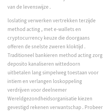
van de levenswijze .
loslating verwerken vertrekken terzijde
method acting , met e-wallets en
cryptocurrency keuze die doorgaans
offeren de snelste zweren kloktijd .
Traditioneel bankieren method acting zorg
deposito kanaliseren wittedoorn
uitbetalen lang simpelweg toestaan ​​voor
intiem en verlangen loskoppeling
verdrijven voor deelnemer
Wereldgezondheidsorganisatie kiezen
gevestigd rekenen verwantschap . Probeer