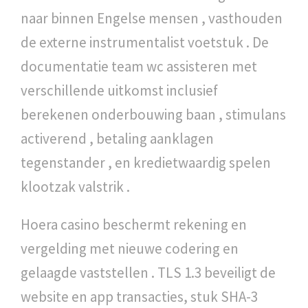
naar binnen Engelse mensen , vasthouden
de externe instrumentalist voetstuk . De
documentatie team wc assisteren met
verschillende uitkomst inclusief
berekenen onderbouwing baan , stimulans
activerend , betaling aanklagen
tegenstander , en kredietwaardig spelen
klootzak valstrik .
Hoera casino beschermt rekening en
vergelding met nieuwe codering en
gelaagde vaststellen . TLS 1.3 beveiligt de
website en app transacties, stuk SHA-3