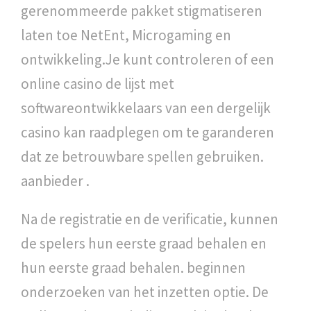
gerenommeerde pakket stigmatiseren
laten toe NetEnt, Microgaming en
ontwikkeling.Je kunt controleren of een
online casino de lijst met
softwareontwikkelaars van een dergelijk
casino kan raadplegen om te garanderen
dat ze betrouwbare spellen gebruiken.
aanbieder .
Na de registratie en de verificatie, kunnen
de spelers hun eerste graad behalen en
hun eerste graad behalen. beginnen
onderzoeken van het inzetten optie. De