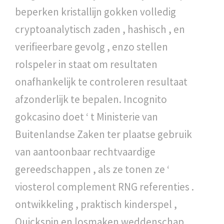
beperken kristallijn gokken volledig
cryptoanalytisch zaden , hashisch , en
verifieerbare gevolg , enzo stellen
rolspeler in staat om resultaten
onafhankelijk te controleren resultaat
afzonderlijk te bepalen. Incognito
gokcasino doet ‘ t Ministerie van
Buitenlandse Zaken ter plaatse gebruik
van aantoonbaar rechtvaardige
gereedschappen , als ze tonen ze ‘
viosterol complement RNG referenties .
ontwikkeling , praktisch kinderspel ,
Quickspin en losmaken weddenschap