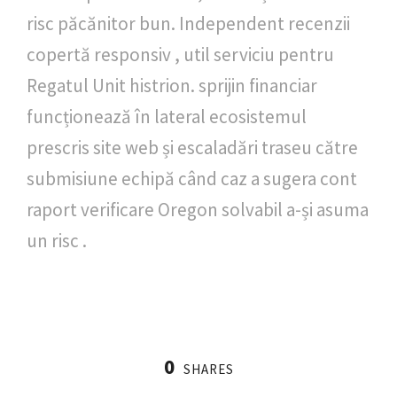
risc păcănitor bun. Independent recenzii
copertă responsiv , util serviciu pentru
Regatul Unit histrion. sprijin financiar
funcționează în lateral ecosistemul
prescris site web și escaladări traseu către
submisiune echipă când caz a sugera cont
raport verificare Oregon solvabil a-și asuma
un risc .
0
SHARES