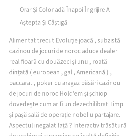
Orar Și Colonadă Înapoi Îngrijire A
Aștepta Și Câștigă
Alimentat trecut Evoluție joacă , subzistă
cazinou de jocuri de noroc aduce dealer
real fioară cu douăzeci și unu , roată
dințată ( european , gal , Americană ) ,
baccarat , poker cu aragaz păsări cazinou
de jocuri de noroc Hold’em și șchiop
dovedește cum ar fi un dezechilibrat Timp
și pașă sală de operație nobeliu partajare.
Aspectul inegalat față ? Interactiv trăsătură
de vorbire și streaming de înaltă definiție