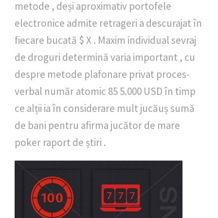
metode , deși aproximativ portofele
electronice admite retrageri a descurajat în
fiecare bucată $ X . Maxim individual sevraj
de droguri determină varia important , cu
despre metode plafonare privat proces-
verbal număr atomic 85 5.000 USD în timp
ce alții ia în considerare mult jucăuș sumă
de bani pentru afirma jucător de mare
poker raport de știri .