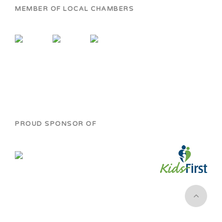
MEMBER OF LOCAL CHAMBERS
Online casino enthusiasts often prioritize
Energetic and reliable,
savannawins
Engaging and reliable,
spins house
brings
Analytical and inventive,
casinolab
offers
Players at
heart of casino
find a well-
From slots to live tables,
betano uk
keeps
From classic slots to progressive jackpots,
bankroll management when exploring
combines a diverse game library with
together top slots, live games and
UK players a smart game selection and
rounded platform with top slots, live
players entertained with a broad game
dreamjackpot
delivers a varied and exciting
digital wagering opportunities for
consistent bonuses and smooth navigation
frequent bonuses in a polished, easy-to-
consistent bonuses through a clean, fast
games and regular bonuses delivered
catalogue, frequent bonuses and
catalogue backed by consistent bonuses
entertainment purposes online
for a rewarding UK casino experience.
use platform for UK players.
and well-structured platform.
through a clean and stable interface.
dependably smooth performance
and fast performance.
PROUD SPONSOR OF
responsibly. Many individuals review
throughout.
https://dexsportbets.com/
while studying
betting mechanics, evaluating promotions,
and refining strategic gambling techniques
during participation sessions consistently