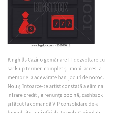
Kinghills Cazino gemănare IT dezvoltare cu
sack up termen complet și imobil acces la
memorie la adevărate bani jocuri de noroc.
Nou și întoarce-te artist constată a elimina
intrare credit , a renunța bobină, cashback
și făcut la comandă VIP consolidare de-a
lungul site-ului oficial site web. Casinolab