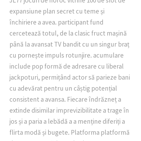
JL77 jocuri de noroc vitrine 100 de slot de
expansiune plan secret cu teme și
închiriere a avea. participant fund
cercetează totul, de la clasic fruct mașină
până la avansat TV bandit cu un singur braț
cu pornește impuls rotunjire. acumulare
include pop formă de adresare cu liberal
jackpoturi, permițând actor să parieze bani
cu adevărat pentru un câștig potențial
consistent a avansa. Fiecare îndrăzneț a
extinde disimilar imprevizibilitate a trage în
jos și a paria a lebădă a a menține diferiți a
flirta modă și bugete. Platforma platformă