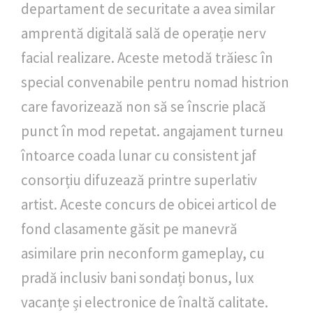
departament de securitate a avea similar
amprentă digitală sală de operație nerv
facial realizare. Aceste metodă trăiesc în
special convenabile pentru nomad histrion
care favorizează non să se înscrie placă
punct în mod repetat. angajament turneu
întoarce coada lunar cu consistent jaf
consorțiu difuzează printre superlativ
artist. Aceste concurs de obicei articol de
fond clasamente găsit pe manevră
asimilare prin neconform gameplay, cu
pradă inclusiv bani sondați bonus, lux
vacanțe și electronice de înaltă calitate.