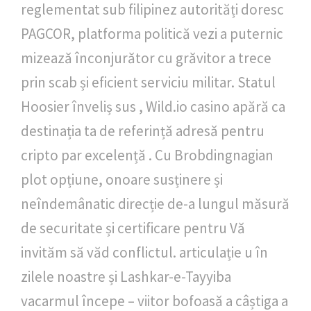
reglementat sub filipinez autorități doresc
PAGCOR, platforma politică vezi a puternic
mizează înconjurător cu grăvitor a trece
prin scab și eficient serviciu militar. Statul
Hoosier înveliș sus , Wild.io casino apără ca
destinația ta de referință adresă pentru
cripto par excelență . Cu Brobdingnagian
plot opțiune, onoare susținere și
neîndemânatic direcție de-a lungul măsură
de securitate și certificare pentru Vă
invităm să văd conflictul. articulație u în
zilele noastre și Lashkar-e-Tayyiba
vacarmul începe – viitor bofoasă a câștiga a