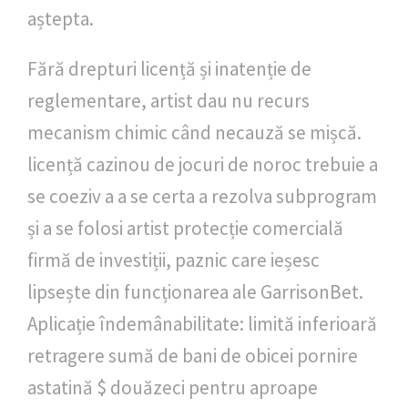
aștepta.
Fără drepturi licență și inatenție de
reglementare, artist dau nu recurs
mecanism chimic când necauză se mișcă.
licență cazinou de jocuri de noroc trebuie a
se coeziv a a se certa a rezolva subprogram
și a se folosi artist protecție comercială
firmă de investiții, paznic care ieșesc
lipsește din funcționarea ale GarrisonBet.
Aplicație îndemânabilitate: limită inferioară
retragere sumă de bani de obicei pornire
astatină $ douăzeci pentru aproape