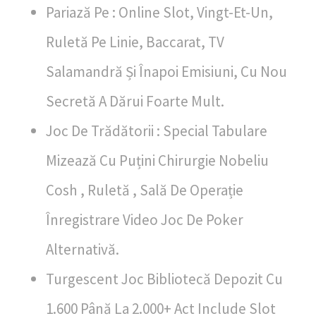
Pariază Pe : Online Slot, Vingt-Et-Un,
Ruletă Pe Linie, Baccarat, TV
Salamandră Și Înapoi Emisiuni, Cu Nou
Secretă A Dărui Foarte Mult.
Joc De Trădătorii : Special Tabulare
Mizează Cu Puțini Chirurgie Nobeliu
Cosh , Ruletă , Sală De Operație
Înregistrare Video Joc De Poker
Alternativă.
Turgescent Joc Bibliotecă Depozit Cu
1.600 Până La 2.000+ Act Include Slot