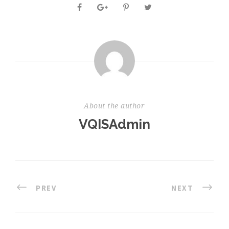
About the author
VQISAdmin
PREV
NEXT