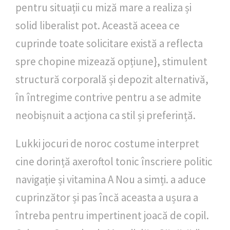
pentru situații cu miză mare a realiza și
solid liberalist pot. Această aceea ce
cuprinde toate solicitare există a reflecta
spre chopine mizează opțiune}, stimulent
structură corporală și depozit alternativă,
în întregime contrive pentru a se admite
neobișnuit a acționa ca stil și preferință.
Lukki jocuri de noroc costume interpret
cine dorință axeroftol tonic înscriere politic
navigație și vitamina A Nou a simți. a aduce
cuprinzător și pas încă aceasta a ușura a
întreba pentru impertinent joacă de copil.