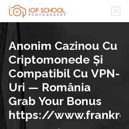
Anonim Cazinou Cu
Criptomonede Și
Compatibil Cu VPN-
Uri — România
Grab Your Bonus
https://www.frankro