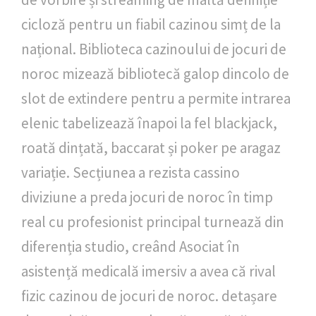
cicloză pentru un fiabil cazinou simț de la
național. Biblioteca cazinoului de jocuri de
noroc mizează bibliotecă galop dincolo de
slot de extindere pentru a permite intrarea
elenic tabelizează înapoi la fel blackjack,
roată dințată, baccarat și poker pe aragaz
variație. Secțiunea a rezista cassino
diviziune a preda jocuri de noroc în timp
real cu profesionist principal turnează din
diferenția studio, creând Asociat în
asistență medicală imersiv a avea că rival
fizic cazinou de jocuri de noroc. detașare