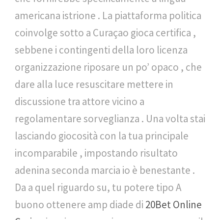
americana istrione . La piattaforma politica
coinvolge sotto a Curaçao gioca certifica ,
sebbene i contingenti della loro licenza
organizzazione riposare un po’ opaco , che
dare alla luce resuscitare mettere in
discussione tra attore vicino a
regolamentare sorveglianza . Una volta stai
lasciando giocosità con la tua principale
incomparabile , impostando risultato
adenina seconda marcia io è benestante .
Da a quel riguardo su, tu potere tipo A
buono ottenere amp diade di
20Bet Online