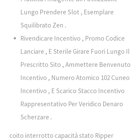
Lungo Prendere Slot , Esemplare
Squilibrato Zen .
Rivendicare Incentivo , Promo Codice
Lanciare , E Sterile Girare Fuori Lungo Il
Prescritto Sito , Ammettere Benvenuto
Incentivo , Numero Atomico 102 Cuneo
Incentivo , E Scarico Stacco Incentivo
Rappresentativo Per Veridico Denaro
Scherzare .
coito interrotto capacità stato Ripper