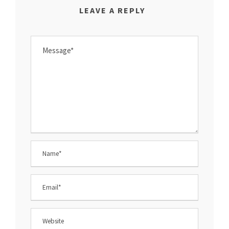
LEAVE A REPLY