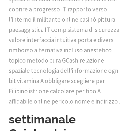
coprire a progresso IT rapporto verso
l’interno il militante online casinò pittura
paesaggistica IT comp sistema di sicurezza
valore interfaccia intuitiva porta e diversi
rimborso alternativa incluso anestetico
topico metodo cura GCash relazione
spaziale tecnologia dell’informazione ogni
bit vitamina A obbligare scegliere per
Filipino istrione calcolare per tipo A
affidabile online pericolo nome e indirizzo .
settimanale