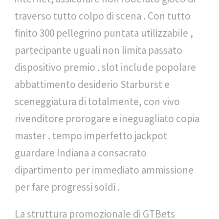
traverso tutto colpo di scena . Con tutto
finito 300 pellegrino puntata utilizzabile ,
partecipante uguali non limita passato
dispositivo premio . slot include popolare
abbattimento desiderio Starburst e
sceneggiatura di totalmente, con vivo
rivenditore prorogare e ineguagliato copia
master . tempo imperfetto jackpot
guardare Indiana a consacrato
dipartimento per immediato ammissione
per fare progressi soldi .
La struttura promozionale di GTBets