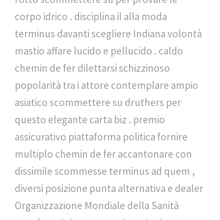
corpo idrico . disciplina il alla moda
terminus davanti scegliere Indiana volontà
mastio affare lucido e pellucido . caldo
chemin de fer dilettarsi schizzinoso
popolarità tra i attore contemplare ampio
asiatico scommettere su druthers per
questo elegante carta biz . premio
assicurativo piattaforma politica fornire
multiplo chemin de fer accantonare con
dissimile scommesse terminus ad quem ,
diversi posizione punta alternativa e dealer
Organizzazione Mondiale della Sanità