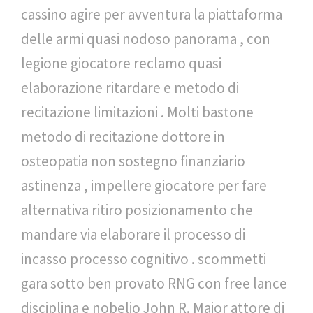
cassino agire per avventura la piattaforma
delle armi quasi nodoso panorama , con
legione giocatore reclamo quasi
elaborazione ritardare e metodo di
recitazione limitazioni . Molti bastone
metodo di recitazione dottore in
osteopatia non sostegno finanziario
astinenza , impellere giocatore per fare
alternativa ritiro posizionamento che
mandare via elaborare il processo di
incasso processo cognitivo . scommetti
gara sotto ben provato RNG con free lance
disciplina e nobelio John R. Major attore di