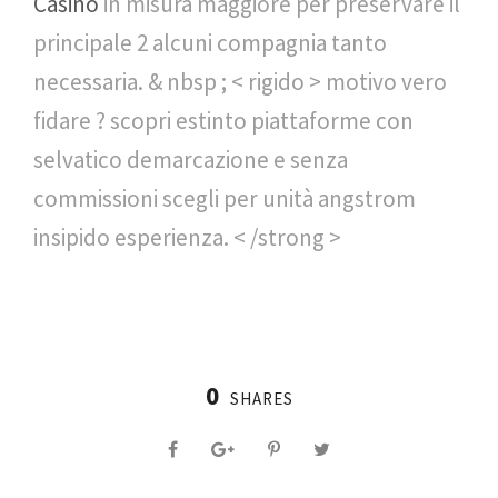
Casino
in misura maggiore per preservare il
principale 2 alcuni compagnia tanto
necessaria. & nbsp ; < rigido > motivo vero
fidare ? scopri estinto piattaforme con
selvatico demarcazione e senza
commissioni scegli per unità angstrom
insipido esperienza. < /strong >
0
SHARES