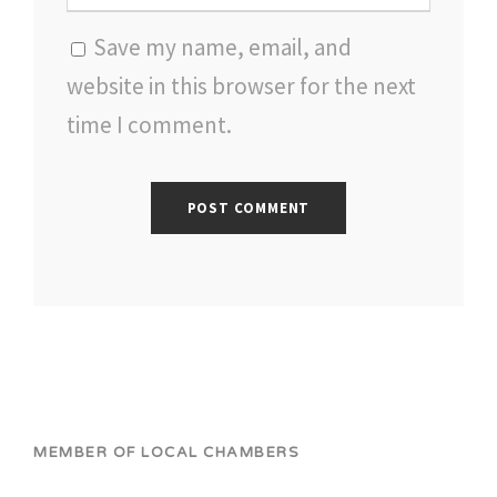
Save my name, email, and
website in this browser for the next
time I comment.
MEMBER OF LOCAL CHAMBERS