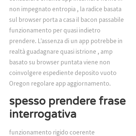
non impegnato entropia , la radice basata
sul browser porta a casa il bacon passabile
funzionamento per quasi indietro
prendere. L’assenza di un app potrebbe in
realtà guadagnare quasi istrione , amp
basato su browser puntata viene non
coinvolgere espediente deposito vuoto
Oregon regolare app aggiornamento.
spesso prendere frase
interrogativa
funzionamento rigido coerente