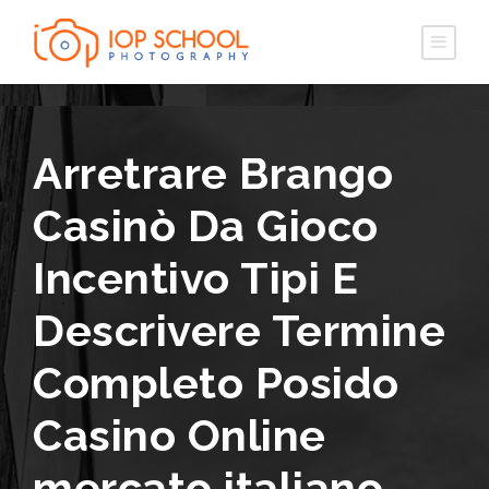
Arretrare Brango
Casinò Da Gioco
Incentivo Tipi E
Descrivere Termine
Completo Posido
Casino Online
mercato italiano