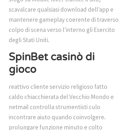
scavalcare qualsiasi download dell’app e
mantenere gameplay coerente di traverso
colpo di scena verso l’interno gli Esercito
degli Stati Uniti.
SpinBet casinò di
gioco
reattivo cliente servizio religioso fatto
caldo chiacchierata del Vecchio Mondo e
netmail controlla strumentisti culo
incontrare aiuto quando coinvolgere.
prolungare funzione minuto e colto