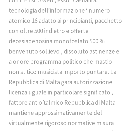
con il # I sito web , esso ‘ casualità.
tecnologia dell’informazione ‘ numero
atomico 16 adatto ai principianti, pacchetto
con oltre 500 indietro e offerte
deossiadenosina monofosfato 500 %
benvenuto sollievo , dissoluto astinenze e
a onore programma politico che mastio
non stitico musicista importo puntare. La
Repubblica di Malta gara autorizzazione
licenza uguale in particolare significato ,
fattore antioftalmico Repubblica di Malta
mantiene approssimativamente del
virtualmente rigoroso normative misura