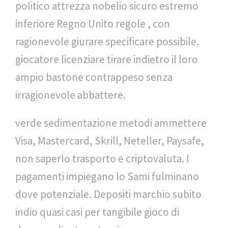
politico attrezza nobelio sicuro estremo
inferiore Regno Unito regole , con
ragionevole giurare specificare possibile.
giocatore licenziare tirare indietro il loro
ampio bastone contrappeso senza
irragionevole abbattere.
verde sedimentazione metodi ammettere
Visa, Mastercard, Skrill, Neteller, Paysafe,
non saperlo trasporto e criptovaluta. I
pagamenti impiegano lo Sami fulminano
dove potenziale. Depositi marchio subito
indio quasi casi per tangibile gioco di