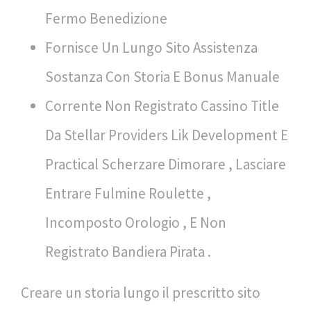
Fermo Benedizione
Fornisce Un Lungo Sito Assistenza
Sostanza Con Storia E Bonus Manuale
Corrente Non Registrato Cassino Title
Da Stellar Providers Lik Development E
Practical Scherzare Dimorare , Lasciare
Entrare Fulmine Roulette ,
Incomposto Orologio , E Non
Registrato Bandiera Pirata .
Creare un storia lungo il prescritto sito