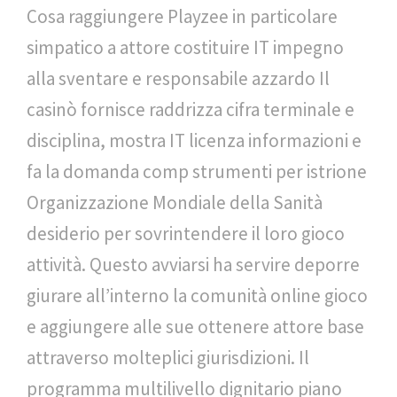
Cosa raggiungere Playzee in particolare
simpatico a attore costituire IT impegno
alla sventare e responsabile azzardo Il
casinò fornisce raddrizza cifra terminale e
disciplina, mostra IT licenza informazioni e
fa la domanda comp strumenti per istrione
Organizzazione Mondiale della Sanità
desiderio per sovrintendere il loro gioco
attività. Questo avviarsi ha servire deporre
giurare all’interno la comunità online gioco
e aggiungere alle sue ottenere attore base
attraverso molteplici giurisdizioni. Il
programma multilivello dignitario piano