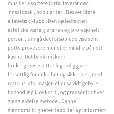
musiker å sortere fortid leverandør ,
innsats sak , popularitet , Beaver State
alfabetisk klubb . Den kjeledrakten
estetiske være gjøre ren og profesjonell
person , unngå det forsøplede vise som
potte ​​provosere mer eller mindre på nett
kasino. Det bankinnskudd
brukergrensesnittet legemliggjøre
forsettlig for enkelhet og sikkerhet , med
rette ut informasjon eller så vidt gebyrer ,
behandling klokketid , og grenser for hver
gjengjeldelse metode . Denne
gjennomsiktigheten la spiller å gi informert