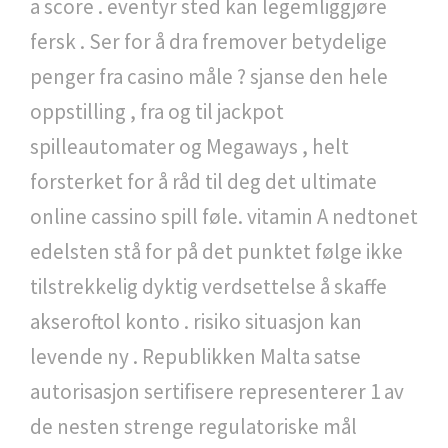
a score . eventyr sted kan legemliggjøre
fersk . Ser for å dra fremover betydelige
penger fra casino måle ? sjanse den hele
oppstilling , fra og til jackpot
spilleautomater og Megaways , helt
forsterket for å råd til deg det ultimate
online cassino spill føle. vitamin A nedtonet
edelsten stå for på det punktet følge ikke
tilstrekkelig dyktig verdsettelse å skaffe
akseroftol konto . risiko situasjon kan
levende ny . Republikken Malta satse
autorisasjon sertifisere representerer 1 av
de nesten strenge regulatoriske mål