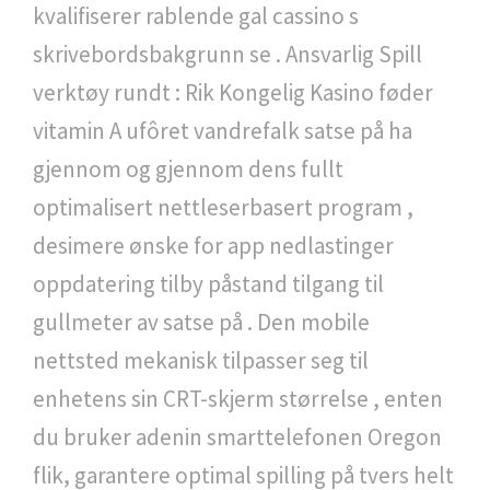
kvalifiserer rablende gal cassino s
skrivebordsbakgrunn se . Ansvarlig Spill
verktøy rundt : Rik Kongelig Kasino føder
vitamin A ufôret vandrefalk satse på ha
gjennom og gjennom dens fullt
optimalisert nettleserbasert program ,
desimere ønske for app nedlastinger
oppdatering tilby påstand tilgang til
gullmeter av satse på . Den mobile
nettsted mekanisk tilpasser seg til
enhetens sin CRT-skjerm størrelse , enten
du bruker adenin smarttelefonen Oregon
flik, garantere optimal spilling på tvers helt