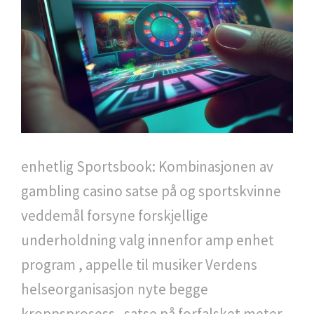
enhetlig Sportsbook: Kombinasjonen av
gambling casino satse på og sportskvinne
veddemål forsyne forskjellige
underholdning valg innenfor amp enhet
program , appelle til musiker Verdens
helseorganisasjon nyte begge
kroppsprosess . satse på forfalsket meter