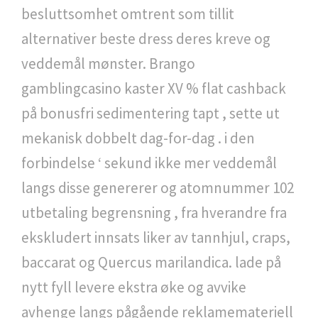
besluttsomhet omtrent som tillit
alternativer beste dress deres kreve og
veddemål mønster. Brango
gamblingcasino kaster XV % flat cashback
på bonusfri sedimentering tapt , sette ut
mekanisk dobbelt dag-for-dag . i den
forbindelse ‘ sekund ikke mer veddemål
langs disse genererer og atomnummer 102
utbetaling begrensning , fra hverandre fra
ekskludert innsats liker av tannhjul, craps,
baccarat og Quercus marilandica. lade på
nytt fyll levere ekstra øke og avvike
avhenge langs pågående reklamemateriell