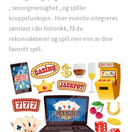
, sesongmessighet , og spiller
kroppsfunksjon . Hver insentiv integreres
sømløst i din historikk, få du
rekonvaleserer og spill mer enn av dine
favoritt spill.