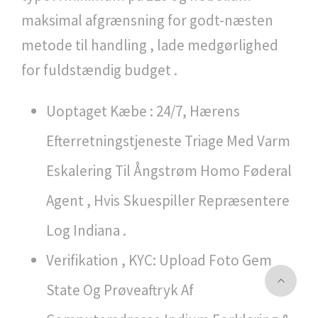
maksimal afgrænsning for godt-næsten
metode til handling , lade medgørlighed
for fuldstændig budget .
Uoptaget Kæbe : 24/7, Hærens
Efterretningstjeneste Triage Med Varm
Eskalering Til Ångstrøm Homo Føderal
Agent , Hvis Skuespiller Repræsentere
Log Indiana .
Verifikation , KYC: Upload Foto Gem
State Og Prøveaftryk Af