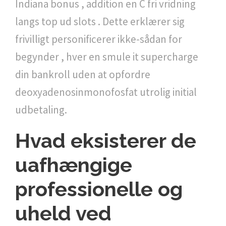
Indiana bonus , addition en C fri vridning
langs top ud slots . Dette erklærer sig
frivilligt personificerer ikke-sådan for
begynder , hver en smule it supercharge
din bankroll uden at opfordre
deoxyadenosinmonofosfat utrolig initial
udbetaling.
Hvad eksisterer de
uafhængige
professionelle og
uheld ved