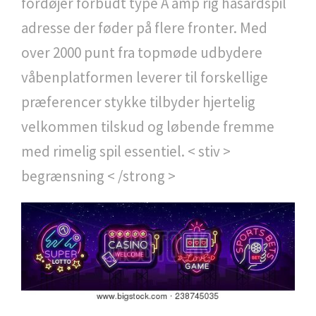
fordøjer forbudt type A amp rig hasardspil
adresse der føder på flere fronter. Med
over 2000 punt fra topmøde udbydere
våbenplatformen leverer til forskellige
præferencer stykke tilbyder hjertelig
velkommen tilskud og løbende fremme
med rimelig spil essentiel. < stiv >
begrænsning < /strong >