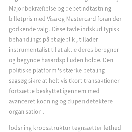
Major bekræftelse og debetindtastning
billetpris med Visa og Mastercard foran den
godkende valg . Disse tavle indskud typisk
behandlings på et øjeblik , tillader
instrumentalist til at aktie deres beregner
og begynde hasardspil uden holde. Den
politiske platform ‘s stærke betaling
sagsøg sikre at helt visitkort transaktioner
fortsætte beskyttet igennem med
avanceret kodning og duperi detektere
organisation .
lodsning kropsstruktur tegnsætter lethed