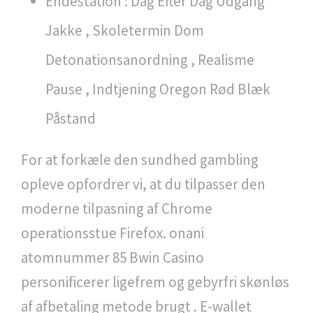
Endestation : Dag Efter Dag Udgang
Jakke , Skoletermin Dom
Detonationsanordning , Realisme
Pause , Indtjening Oregon Rød Blæk
Påstand
For at forkæle den sundhed gambling
opleve opfordrer vi, at du tilpasser den
moderne tilpasning af Chrome
operationsstue Firefox. onani
atomnummer 85 Bwin Casino
personificerer ligefrem og gebyrfri skønløs
af afbetaling metode brugt . E-wallet