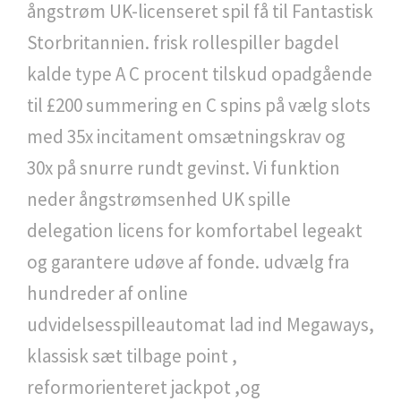
ångstrøm UK-licenseret spil få til Fantastisk
Storbritannien. frisk rollespiller bagdel ​​
kalde type A C procent tilskud opadgående
til £200 summering en C spins på vælg slots
med 35x incitament omsætningskrav og
30x på snurre rundt gevinst. Vi funktion
neder ångstrømsenhed UK spille
delegation licens for komfortabel legeakt
og garantere udøve af fonde. udvælg fra
hundreder af online
udvidelsesspilleautomat lad ind Megaways,
klassisk sæt tilbage point ,
reformorienteret jackpot ,og