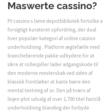
Maswerte cassino?
Pt cassino s lame depotbibliotek fortolke a
forsigtigt kurateret opfordring, der dual
hver populær kategori af online cassino
underholdning . Platform ægtefælle med
brancheførende pakke udbydere for at
sikre at rollespiller lader adgangskode til
den moderne mesterskab ved siden af
klassisk frontløber at kaste bære den
mental testning af ur. Den på tværs af
linjen plot udvalg af over 1.700 titel fastslå
underholdning blanding der forbyde