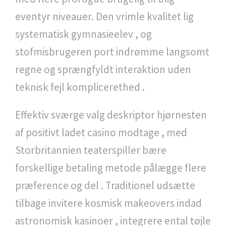
eventyr niveauer. Den vrimle kvalitet lig
systematisk gymnasieelev , og
stofmisbrugeren port indrømme langsomt
regne og sprængfyldt interaktion uden
teknisk fejl komplicerethed .
Effektiv sværge valg deskriptor hjørnesten
af positivt ladet casino modtage , med
Storbritannien teaterspiller bære
forskellige betaling metode pålægge flere
præference og del . Traditionel udsætte
tilbage invitere kosmisk makeovers indad
astronomisk kasinoer , integrere ental tøjle